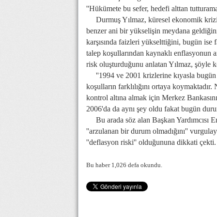
''Hükümete bu sefer, hedefi alttan tutturam
Durmuş Yılmaz, küresel ekonomik krizin e
benzer ani bir yükselişin meydana geldiği
karşısında faizleri yükselttiğini, bugün ise 
talep koşullarından kaynaklı enflasyonun
risk oluşturduğunu anlatan Yılmaz, şöyle k
''1994 ve 2001 krizlerine kıyasla bugün Tü
koşulların farklılığını ortaya koymaktadır.
kontrol altına almak için Merkez Bankasının
2006'da da aynı şey oldu fakat bugün durum
Bu arada söz alan Başkan Yardımcısı Erd
''arzulanan bir durum olmadığını'' vurgul
''deflasyon riski'' olduğununa dikkati çekti.
Bu haber 1,026 defa okundu.