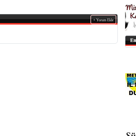
+ Yorum Ekle
En