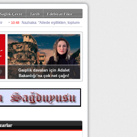
Sağlık-Çevre
Tarih
Edebiyat-Fikir
Gaiplik davaları için Adalet
Bakanlığı’na çok net çağrı!
zarlar