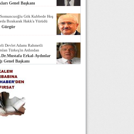
ları Genel Başkanı
 Somuncuoğlu Gök Kubbede Hoş
Seda Bırakarak Hakk'a Yürüdü
i Gürgür
rli Devlet Adamı Rahmetli
rslan Türkeş'in Ardından
.Dr.Mustafa Erkal-Aydınlar
ı Genel Başkanı