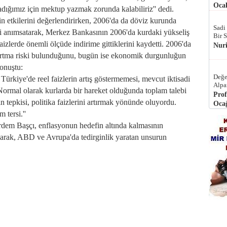
Ocak
adığımız için mektup yazmak zorunda kalabiliriz'' dedi.
tkilerini değerlendirirken, 2006'da da döviz kurunda
Sadi
ni anımsatarak, Merkez Bankasının 2006'da kurdaki yükseliş
Bir 
faizlerde önemli ölçüde indirime gittiklerini kaydetti. 2006'da
Nur
 artma riski bulunduğunu, bugün ise ekonomik durgunluğun
onuştu:
Değe
rkiye'de reel faizlerin artış göstermemesi, mevcut iktisadi
Alpa
 Normal olarak kurlarda bir hareket olduğunda toplam talebi
Prof
 tepkisi, politika faizlerini artırmak yönünde oluyordu.
Ocağ
 tersi.''
em Başçı, enflasyonun hedefin altında kalmasının
ayarak, ABD ve Avrupa'da tedirginlik yaratan unsurun