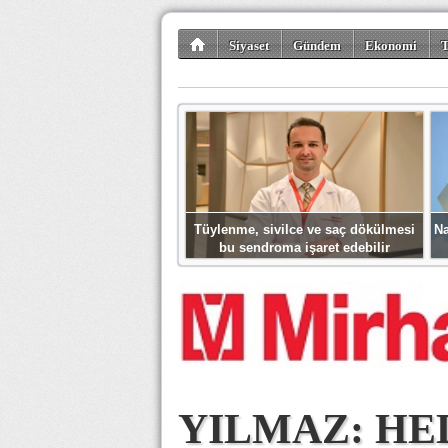
Siyaset
Gündem
Ekonomi
T
Kültür-Sanat
Bilim-Teknoloji
Gezi-Tu
Tüylenme, sivilce ve saç dökülmesi
Na
bu sendroma işaret edebilir
YILMAZ: HE