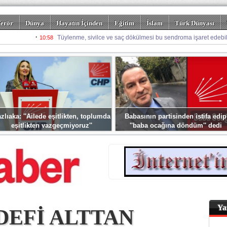
erör
Dünya
Hayatın İçinden
Eğitim
İslam
Türk Dünyası
rizm
Spor
Misafir Kalem
Foto Galeriler
zlıaka: ''Ailede eşitlikten, toplumda
Babasının partisinden istifa edip
eşitlikten vazgeçmiyoruz''
''baba ocağına döndüm'' dedi
Ya
DEFİ ALTTAN