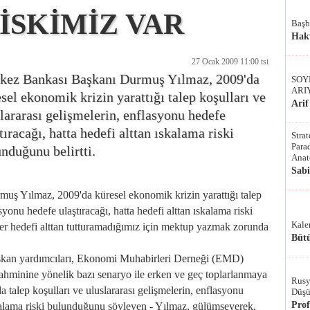
İSKİMİZ VAR
Başb
Hak
27 Ocak 2009 11:00 tsi
kez Bankası Başkanı Durmuş Yılmaz, 2009'da
SOY
ARI
sel ekonomik krizin yarattığı talep koşulları ve
Arif
lararası gelişmelerin, enflasyonu hedefe
tıracağı, hatta hedefi alttan ıskalama riski
Stra
Parad
nduğunu belirtti.
Anat
Sab
Yılmaz, 2009'da küresel ekonomik krizin yarattığı talep
syonu hedefe ulaştıracağı, hatta hedefi alttan ıskalama riski
Kale
er hedefi alttan tutturamadığımız için mektup yazmak zorunda
Bütü
an yardımcıları, Ekonomi Muhabirleri Derneği (EMD)
 tahminine yönelik bazı senaryo ile erken ve geç toplarlanmaya
Rusy
da talep koşulları ve uluslararası gelişmelerin, enflasyonu
Düşü
Pro
ıskalama riski bulunduğunu söyleyen - Yılmaz, gülümseyerek,