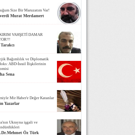
uğum Size Bir Maruzatım Var!
verdi Murat Merdamert
KIRIM VAHŞETİ DAMAR
YOR!!!
 Tarakcı
tejik Bağımlılık ve Diplomatik
oks: ABD-İsrail İlişkilerinin
omisi
iha Sena
miyle Mir Haber'e Değer Katanlar
n Yazarlar
a'nın Ukrayna işgali ve
ndürdükleri
f.Dr.Mehmet Öz Türk