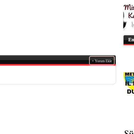
En
+ Yorum Ekle