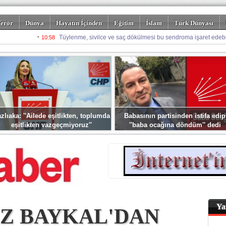
erör
Dünya
Hayatın İçinden
Eğitim
İslam
Türk Dünyası
rizm
Spor
Misafir Kalem
Foto Galeriler
zlıaka: ''Ailede eşitlikten, toplumda
Babasının partisinden istifa edip
eşitlikten vazgeçmiyoruz''
''baba ocağına döndüm'' dedi
Ya
İZ BAYKAL'DAN