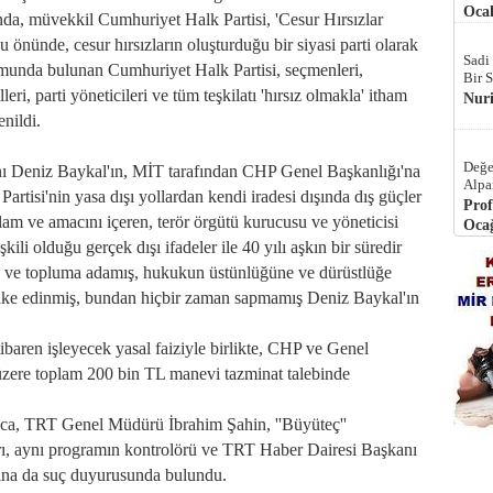
Ocak
, müvekkil Cumhuriyet Halk Partisi, 'Cesur Hırsızlar
u önünde, cesur hırsızların oluşturduğu bir siyasi parti olarak
Sadi
umunda bulunan Cumhuriyet Halk Partisi, seçmenleri,
Bir 
eri, parti yöneticileri ve tüm teşkilatı 'hırsız olmakla' itham
Nur
enildi.
Değe
 Deniz Baykal'ın, MİT tarafından CHP Genel Başkanlığı'na
Alpa
artisi'nin yasa dışı yollardan kendi iradesi dışında dış güçler
Prof
nlam ve amacını içeren, terör örgütü kurucusu ve yöneticisi
Ocağ
ili olduğu gerçek dışı ifadeler ile 40 yılı aşkın bir süredir
te ve topluma adamış, hukukun üstünlüğüne ve dürüstlüğe
 ilke edinmiş, bundan hiçbir zaman sapmamış Deniz Baykal'ın
aren işleyecek yasal faiziyle birlikte, CHP ve Genel
üzere toplam 200 bin TL manevi tazminat talebinde
a, TRT Genel Müdürü İbrahim Şahin, ''Büyüteç''
rı, aynı programın kontrolörü ve TRT Haber Dairesi Başkanı
ına da suç duyurusunda bulundu.