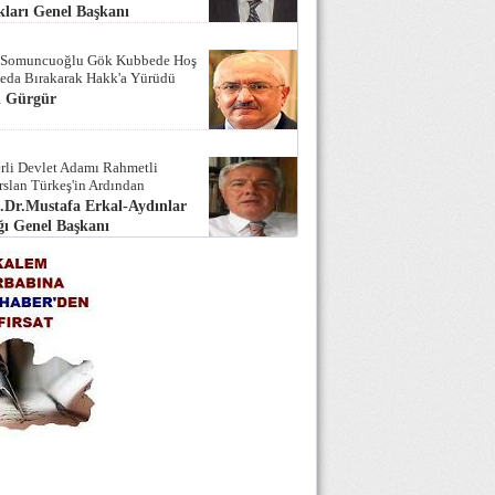
ları Genel Başkanı
 Somuncuoğlu Gök Kubbede Hoş
Seda Bırakarak Hakk'a Yürüdü
i Gürgür
rli Devlet Adamı Rahmetli
rslan Türkeş'in Ardından
.Dr.Mustafa Erkal-Aydınlar
ı Genel Başkanı