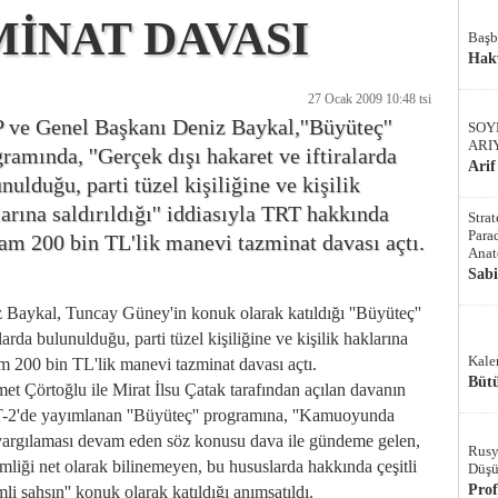
MİNAT DAVASI
Başb
Hak
27 Ocak 2009 10:48 tsi
 ve Genel Başkanı Deniz Baykal,''Büyüteç''
SOY
ARI
ramında, ''Gerçek dışı hakaret ve iftiralarda
Arif
nulduğu, parti tüzel kişiliğine ve kişilik
arına saldırıldığı'' iddiasıyla TRT hakkında
Stra
Parad
am 200 bin TL'lik manevi tazminat davası açtı.
Anat
Sab
kal, Tuncay Güney'in konuk olarak katıldığı ''Büyüteç''
larda bulunulduğu, parti tüzel kişiliğine ve kişilik haklarına
Kale
am 200 bin TL'lik manevi tazminat davası açtı.
Bütü
Çörtoğlu ile Mirat İlsu Çatak tarafından açılan davanın
T-2'de yayımlanan ''Büyüteç'' programına, ''Kamuoyunda
 yargılaması devam eden söz konusu dava ile gündeme gelen,
Rusy
kimliği net olarak bilinemeyen, bu hususlarda hakkında çeşitli
Düşü
Pro
 şahsın'' konuk olarak katıldığı anımsatıldı.