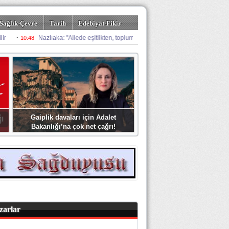
Sağlık-Çevre
Tarih
Edebiyat-Fikir
Gaiplik davaları için Adalet
Bakanlığı’na çok net çağrı!
zarlar