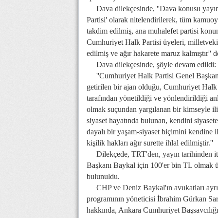
Dava dilekçesinde, ''Dava konusu yayında
Partisi' olarak nitelendirilerek, tüm kamuoy
takdim edilmiş, ana muhalefet partisi kon
Cumhuriyet Halk Partisi üyeleri, milletvekill
edilmiş ve ağır hakarete maruz kalmıştır'' d
Dava dilekçesinde, şöyle devam edildi:
''Cumhuriyet Halk Partisi Genel Başkanı
getirilen bir ajan olduğu, Cumhuriyet Halk P
tarafından yönetildiği ve yönlendirildiği a
olmak suçundan yargılanan bir kimseyle ilişk
siyaset hayatında bulunan, kendini siyase
dayalı bir yaşam-siyaset biçimini kendine
kişilik hakları ağır surette ihlal edilmiştir.''
Dilekçede, TRT'den, yayın tarihinden itib
Başkanı Baykal için 100'er bin TL olmak 
bulunuldu.
CHP ve Deniz Baykal'ın avukatları ayrıc
programının yöneticisi İbrahim Gürkan Sa
hakkında, Ankara Cumhuriyet Başsavcılığ