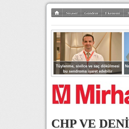
Siyaset
Gündem
Ekonomi
T
Kültür-Sanat
Bilim-Teknoloji
Gezi-Tu
Tüylenme, sivilce ve saç dökülmesi
Na
bu sendroma işaret edebilir
CHP VE DEN