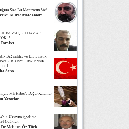
uğum Size Bir Maruzatım Var!
verdi Murat Merdamert
KIRIM VAHŞETİ DAMAR
YOR!!!
 Tarakcı
tejik Bağımlılık ve Diplomatik
oks: ABD-İsrail İlişkilerinin
omisi
iha Sena
miyle Mir Haber'e Değer Katanlar
n Yazarlar
a'nın Ukrayna işgali ve
ndürdükleri
f.Dr.Mehmet Öz Türk