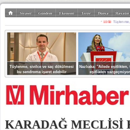
Siyaset
Gündem
Ekonomi
Terör
Dünya
Hayatın 
Kültür-Sanat
Bilim-Teknoloji
Gezi-Turizm
Spor
Misafir K
Tüylenme, sivilce ve saç dökülmesi
Nazlıaka: ''Ailede eşitlikten
bu sendroma işaret edebilir
eşitlikten vazgeçmiyor
KARADAĞ MECLİSİ 