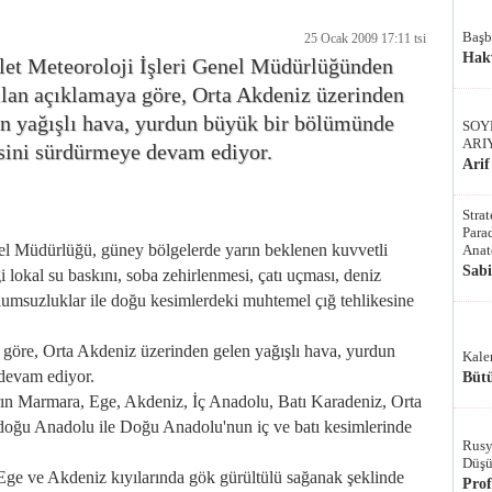
Başb
25 Ocak 2009 17:11 tsi
Hak
let Meteoroloji İşleri Genel Müdürlüğünden
ılan açıklamaya göre, Orta Akdeniz üzerinden
en yağışlı hava, yurdun büyük bir bölümünde
SOY
ARI
isini sürdürmeye devam ediyor.
Arif
Stra
Parad
l Müdürlüğü, güney bölgelerde yarın beklenen kuvvetli
Anat
Sab
i lokal su baskını, soba zehirlenmesi, çatı uçması, deniz
lumsuzluklar ile doğu kesimlerdeki muhtemel çığ tehlikesine
re, Orta Akdeniz üzerinden gelen yağışlı hava, yurdun
Kale
devam ediyor.
Bütü
n Marmara, Ege, Akdeniz, İç Anadolu, Batı Karadeniz, Orta
doğu Anadolu ile Doğu Anadolu'nun iç ve batı kesimlerinde
Rusy
Düşü
 ve Akdeniz kıyılarında gök gürültülü sağanak şeklinde
Pro