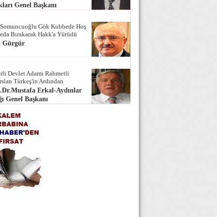
ları Genel Başkanı
 Somuncuoğlu Gök Kubbede Hoş
Seda Bırakarak Hakk'a Yürüdü
i Gürgür
rli Devlet Adamı Rahmetli
rslan Türkeş'in Ardından
.Dr.Mustafa Erkal-Aydınlar
ı Genel Başkanı