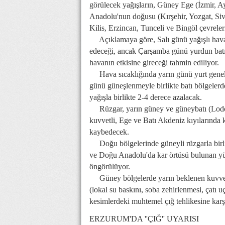
görülecek yağışların, Güney Ege (İzmir, A
Anadolu'nun doğusu (Kırşehir, Yozgat, Siv
Kilis, Erzincan, Tunceli ve Bingöl çevreler
Açıklamaya göre, Salı günü yağışlı havan
edeceği, ancak Çarşamba günü yurdun batı 
havanın etkisine gireceği tahmin ediliyor.
Hava sıcaklığında yarın günü yurt genelin
günü güneşlenmeyle birlikte batı bölgeler
yağışla birlikte 2-4 derece azalacak.
Rüzgar, yarın güney ve güneybatı (Lodos)
kuvvetli, Ege ve Batı Akdeniz kıyılarında kı
kaybedecek.
Doğu bölgelerinde güneyli rüzgarla birlik
ve Doğu Anadolu'da kar örtüsü bulunan yük
öngörülüyor.
Güney bölgelerde yarın beklenen kuvvetli 
(lokal su baskını, soba zehirlenmesi, çatı 
kesimlerdeki muhtemel çığ tehlikesine karşı
ERZURUM'DA ''ÇIĞ'' UYARISI