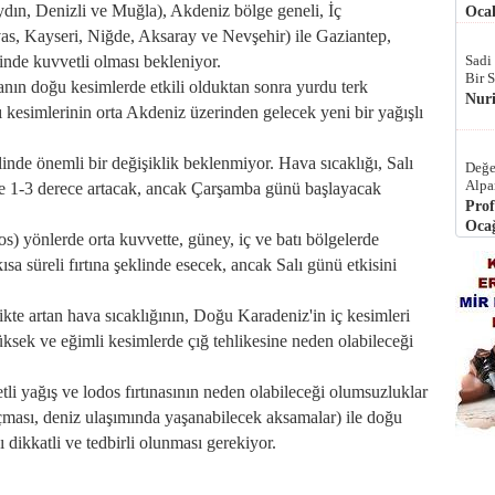
ydın, Denizli ve Muğla), Akdeniz bölge geneli, İç
Ocak
as, Kayseri, Niğde, Aksaray ve Nevşehir) ile Gaziantep,
inde kuvvetli olması bekleniyor.
Sadi
Bir 
ın doğu kesimlerde etkili olduktan sonra yurdu terk
Nur
kesimlerinin orta Akdeniz üzerinden gelecek yeni bir yağışlı
de önemli bir değişiklik beklenmiyor. Hava sıcaklığı, Salı
Değe
Alpa
de 1-3 derece artacak, ancak Çarşamba günü başlayacak
Prof
Ocağ
 yönlerde orta kuvvette, güney, iç ve batı bölgelerde
sa süreli fırtına şeklinde esecek, ancak Salı günü etkisini
te artan hava sıcaklığının, Doğu Karadeniz'in iç kesimleri
sek ve eğimli kesimlerde çığ tehlikesine neden olabileceği
yağış ve lodos fırtınasının neden olabileceği olumsuzluklar
uçması, deniz ulaşımında yaşanabilecek aksamalar) ile doğu
 dikkatli ve tedbirli olunması gerekiyor.