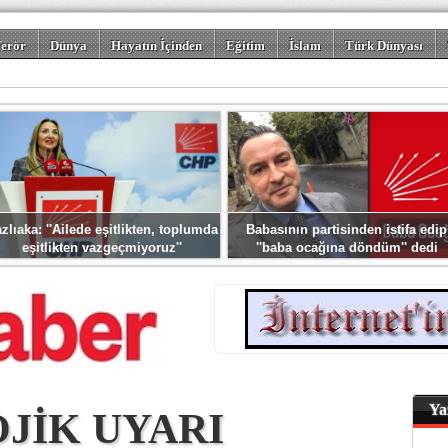
erör
Dünya
Hayatın İçinden
Eğitim
İslam
Türk Dünyası
rizm
Spor
Misafir Kalem
Foto Galeriler
zlıaka: ''Ailede eşitlikten, toplumda
Babasının partisinden istifa edip
eşitlikten vazgeçmiyoruz''
''baba ocağına döndüm'' dedi
Ya
JİK UYARI