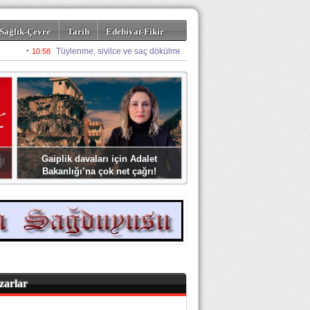
Sağlık-Çevre
Tarih
Edebiyat-Fikir
Gaiplik davaları için Adalet
Bakanlığı’na çok net çağrı!
zarlar