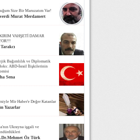
uğum Size Bir Maruzatım Var!
verdi Murat Merdamert
KIRIM VAHŞETİ DAMAR
YOR!!!
 Tarakcı
tejik Bağımlılık ve Diplomatik
oks: ABD-İsrail İlişkilerinin
omisi
iha Sena
miyle Mir Haber'e Değer Katanlar
n Yazarlar
a'nın Ukrayna işgali ve
ndürdükleri
f.Dr.Mehmet Öz Türk