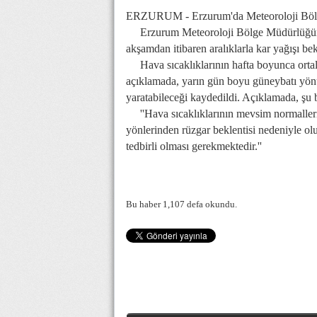
ERZURUM - Erzurum'da Meteoroloji Bölge M
Erzurum Meteoroloji Bölge Müdürlüğünden 
akşamdan itibaren aralıklarla kar yağışı bekl
Hava sıcaklıklarının hafta boyunca ortalam
açıklamada, yarın gün boyu güneybatı yönünd
yaratabileceği kaydedildi. Açıklamada, şu bi
''Hava sıcaklıklarının mevsim normallerin
yönlerinden rüzgar beklentisi nedeniyle oluş
tedbirli olması gerekmektedir.''
Bu haber 1,107 defa okundu.