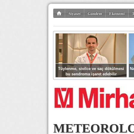
Siyaset
Gündem
Ekonomi
T
Kültür-Sanat
Bilim-Teknoloji
Gezi-Tu
Tüylenme, sivilce ve saç dökülmesi
Na
bu sendroma işaret edebilir
METEOROLO