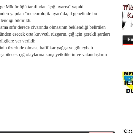
üdürlüğü tarafından ''çığ uyarısı'' yapıldı.
yapılan ''meteorolojik uyarı''da, il genelinde bu
endiği bildirildi.
a sıfır derece civarında olmasının beklendiği belirtilen
en esecek orta kuvvetli rüzgarın, çığ için gerekli şartları
En
lgilere yer verildi:
in üzerinde olması, hafif kar yağışı ve güneybatı
abilecek çığ olaylarına karşı yetkililerin ve vatandaşların