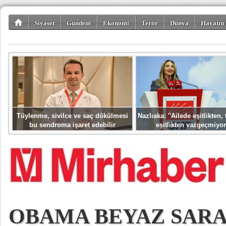
Siyaset
Gündem
Ekonomi
Terör
Dünya
Hayatın 
Kültür-Sanat
Bilim-Teknoloji
Gezi-Turizm
Spor
Misafir K
Tüylenme, sivilce ve saç dökülmesi
Nazlıaka: ''Ailede eşitlikten
bu sendroma işaret edebilir
eşitlikten vazgeçmiyor
OBAMA BEYAZ SARA