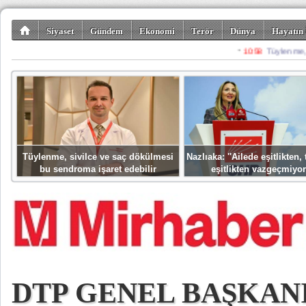
Siyaset
Gündem
Ekonomi
Terör
Dünya
Hayatın 
Kültür-Sanat
Bilim-Teknoloji
Gezi-Turizm
Spor
Misafir K
Tüylenme, sivilce ve saç dökülmesi
Nazlıaka: ''Ailede eşitlikten
bu sendroma işaret edebilir
eşitlikten vazgeçmiyor
DTP GENEL BAŞKAN