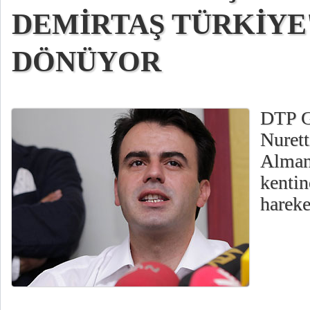
DEMİRTAŞ TÜRKİYE
DÖNÜYOR
DTP G
Nurett
Alman
kentin
hareket