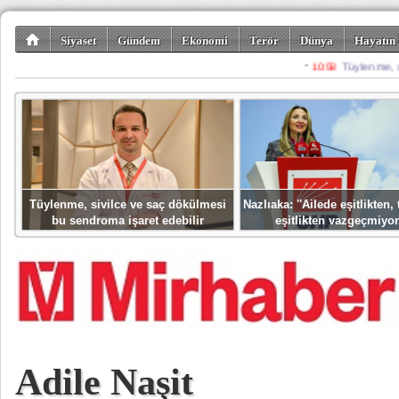
Siyaset
Gündem
Ekonomi
Terör
Dünya
Hayatın 
Kültür-Sanat
Bilim-Teknoloji
Gezi-Turizm
Spor
Misafir K
Tüylenme, sivilce ve saç dökülmesi
Nazlıaka: ''Ailede eşitlikten
bu sendroma işaret edebilir
eşitlikten vazgeçmiyor
Adile Naşit