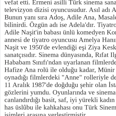
vefat etti. Ermeni asilli Türk sinema sanat
televizyon dizisi oyuncusudur. Asıl adı A
Bunun yanı sıra Adoş, Adile Ana, Masal
bilinirdi. Özgün adı ise Adela'dır. Tiyatr
Adile Naşit'in babası ünlü komedyen Kom
annesi de tiyatro oyuncusu Amelya Hanı
Naşit ve 1950'de evlendiği eşi Ziya Keski
sanatçısıdır. Sinema dünyasında, Rıfat Il
Hababam Sınıfı'ndan uyarlanan filmler
Hafize Ana rolü ile olduğu kadar, Münir Ö
oynadığı filmlerdeki "Anne" rolleriyle d
11 Aralık 1987'de doğduğu şehir olan İst
gözlerini yumdu. Oyunlarında ve sinema
canlandırdığı basit, saf, iyi yürekli kadı
has üslûbu ile kahkahası onu Türk Sine
isimleri arasına yerleştirmiştir.