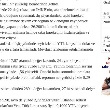
Ocak
ızlı bir yükselişi beraberinde getirdi.
zde 22 değer kazanan İMKB'nin, ara düzeltmeler olsa da
Sadi
a olduğunu savunarak dış piyasalardaki tepki hareketi
Bir 
e eğiliminde devam edeceğinin beklendiğini kaydediyor.
Nur
şı yapan endekste 26.200'in önemli direnç olarak
yenin aşılması halinde çıkış hareketinin hızlanacağını ve
Değe
min ediyor.
Alpa
arda düşüş yönünde seyir izlendi. YTL karşısında dolar ve
Prof
ftayı da artışla tamamladı. Mevduat faizlerinin ortalamalarında
Ocağ
üzde 17,07 oranında değer kazandı. 24 ayar külçe altının
nının satış fiyatı yüzde 1,48 arttı. Yatırım fonlarının seyrini
ama yüzde 1,56 yükseldi. Önceki hafta sonundaki oranlara
getirisi yüzde 0,26, haftalık reponun net getirisi yüzde 0,29
e senedinden 289'u değer kazanırken, 27 hisse senedi değer
98, avro da yüzde 2,72 değer yitirdi. İstanbul serbest
arı'nın Yeni Türk Lirası satış fiyatı 0,1000 YTL düşerek