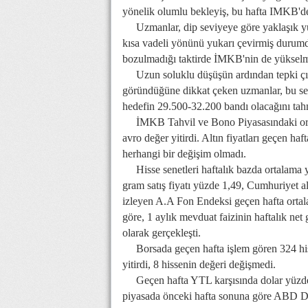
yönelik olumlu bekleyiş, bu hafta IMKB'de h
Uzmanlar, dip seviyeye göre yaklaşık yü
kısa vadeli yönünü yukarı çevirmiş durumd
bozulmadığı taktirde İMKB'nin de yükselm
Uzun soluklu düşüşün ardından tepki çıkı
göründüğüne dikkat çeken uzmanlar, bu sevi
hedefin 29.500-32.200 bandı olacağını tah
İMKB Tahvil ve Bono Piyasasındaki oranl
avro değer yitirdi. Altın fiyatları geçen ha
herhangi bir değişim olmadı.
Hisse senetleri haftalık bazda ortalama y
gram satış fiyatı yüzde 1,49, Cumhuriyet altı
izleyen A.A Fon Endeksi geçen hafta ortal
göre, 1 aylık mevduat faizinin haftalık net 
olarak gerçekleşti.
Borsada geçen hafta işlem gören 324 hiss
yitirdi, 8 hissenin değeri değişmedi.
Geçen hafta YTL karşısında dolar yüzde 5,
piyasada önceki hafta sonuna göre ABD Dol