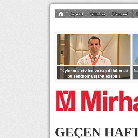
Siyaset
Gündem
Ekonomi
T
Kültür-Sanat
Bilim-Teknoloji
Gezi-Tu
Tüylenme, sivilce ve saç dökülmesi
Na
bu sendroma işaret edebilir
GEÇEN HAFT