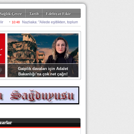
Sağlık-Çevre
Tarih
Edebiyat-Fikir
Gaiplik davaları için Adalet
Bakanlığı’na çok net çağrı!
zarlar