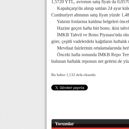
1,5720 YTL, avronun satış fiyatı da 0,05
Kapalıçarşı'da alınıp satılan 24 ayar külçe
Cumhuriyet altınının satış fiyatı yüzde 1,48 
Yatırım fonlarına katılma belgeleri öncek
Hazine geçen hafta biri bono, ikisi tahvi
İMKB Tahvil ve Bono Piyasası'nda oluşan 
göre, çeşitli vadelerdeki kağıtların haftalık
Mevduat faizlerinin ortalamalarında herh
Önceki hafta sonunda İMKB Repo Ters Re
bulunan haftalık reponun net getirisi de yü
Bu haber 1,132 defa okundu.
Yorumlar