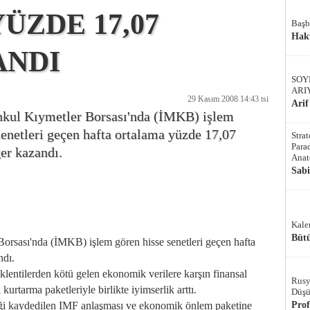
ÜZDE 17,07
Başb
Hak
ANDI
SOY
ARI
29 Kasım 2008 14:43 tsi
Arif
nkul Kıymetler Borsası'nda (İMKB) işlem
senetleri geçen hafta ortalama yüzde 17,07
Stra
Parad
er kazandı.
Anat
Sab
Kale
Bütü
sası'nda (İMKB) işlem gören hisse senetleri geçen hafta
ndı.
entilerden kötü gelen ekonomik verilere karşın finansal
Rusy
urtarma paketleriyle birlikte iyimserlik arttı.
Düşü
iği kaydedilen IMF anlaşması ve ekonomik önlem paketine
Pro