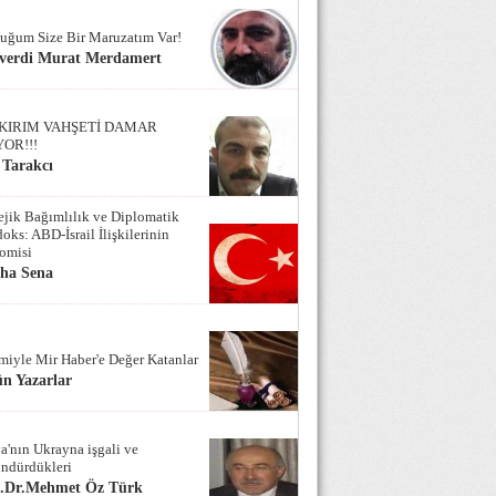
uğum Size Bir Maruzatım Var!
verdi Murat Merdamert
KIRIM VAHŞETİ DAMAR
YOR!!!
 Tarakcı
tejik Bağımlılık ve Diplomatik
oks: ABD-İsrail İlişkilerinin
omisi
iha Sena
miyle Mir Haber'e Değer Katanlar
n Yazarlar
a'nın Ukrayna işgali ve
ndürdükleri
f.Dr.Mehmet Öz Türk