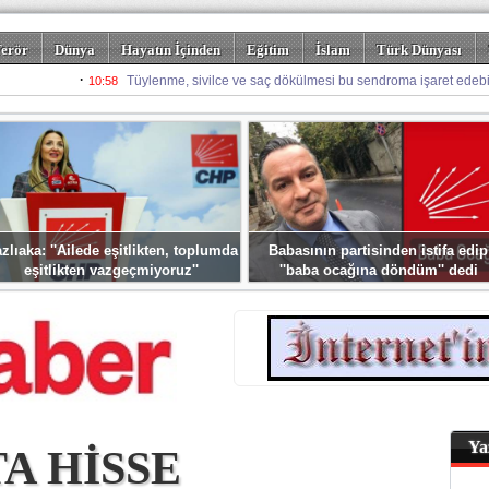
erör
Dünya
Hayatın İçinden
Eğitim
İslam
Türk Dünyası
rizm
Spor
Misafir Kalem
Foto Galeriler
zlıaka: ''Ailede eşitlikten, toplumda
Babasının partisinden istifa edip
eşitlikten vazgeçmiyoruz''
''baba ocağına döndüm'' dedi
Ya
A HİSSE