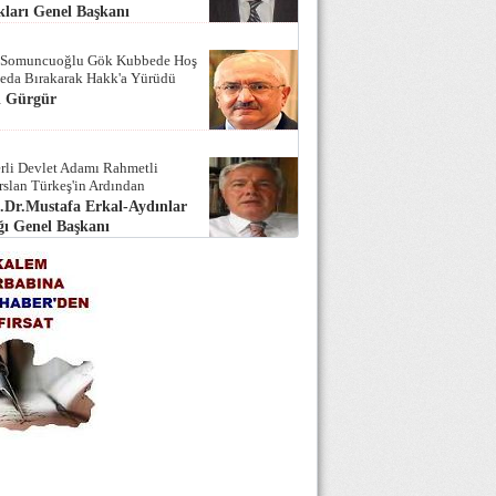
ları Genel Başkanı
 Somuncuoğlu Gök Kubbede Hoş
Seda Bırakarak Hakk'a Yürüdü
i Gürgür
rli Devlet Adamı Rahmetli
rslan Türkeş'in Ardından
.Dr.Mustafa Erkal-Aydınlar
ı Genel Başkanı