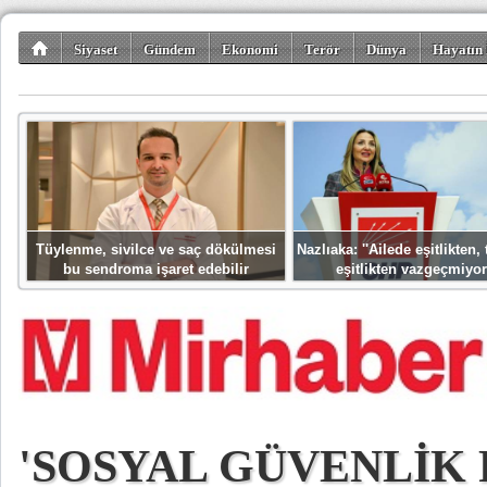
Siyaset
Gündem
Ekonomi
Terör
Dünya
Hayatın 
Kültür-Sanat
Bilim-Teknoloji
Gezi-Turizm
Spor
Misafir K
Tüylenme, sivilce ve saç dökülmesi
Nazlıaka: ''Ailede eşitlikten
bu sendroma işaret edebilir
eşitlikten vazgeçmiyor
'SOSYAL GÜVENLİK