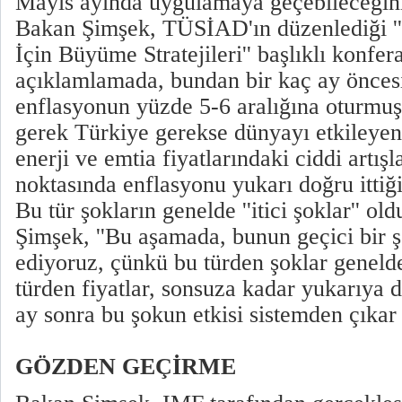
Mayıs ayında uygulamaya geçebileceğini
Bakan Şimşek, TÜSİAD'ın düzenlediği '
İçin Büyüme Stratejileri'' başlıklı konfer
açıklamlamada, bundan bir kaç ay önces
enflasyonun yüzde 5-6 aralığına oturmu
gerek Türkiye gerekse dünyayı etkileyen
enerji ve emtia fiyatlarındaki ciddi artışl
noktasında enflasyonu yukarı doğru ittiği
Bu tür şokların genelde ''itici şoklar'' ol
Şimşek, ''Bu aşamada, bunun geçici bir 
ediyoruz, çünkü bu türden şoklar genelde
türden fiyatlar, sonsuza kadar yukarıya
ay sonra bu şokun etkisi sistemden çıkar 
GÖZDEN GEÇİRME