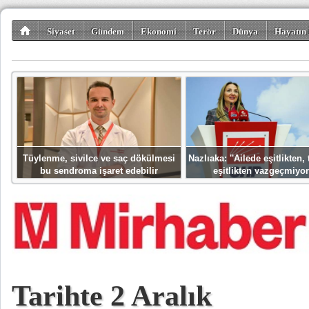
Siyaset
Gündem
Ekonomi
Terör
Dünya
Hayatın 
Kültür-Sanat
Bilim-Teknoloji
Gezi-Turizm
Spor
Misafir K
Tüylenme, sivilce ve saç dökülmesi
Nazlıaka: ''Ailede eşitlikten
bu sendroma işaret edebilir
eşitlikten vazgeçmiyor
Tarihte 2 Aralık