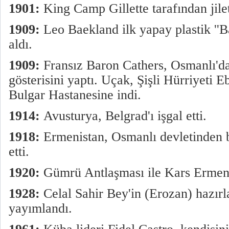
1901:
King Camp Gillette tarafından jilet
1909:
Leo Baekland ilk yapay plastik ''Ba
aldı.
1909:
Fransız Baron Cathers, Osmanlı'da
gösterisini yaptı. Uçak, Şişli Hürriyeti 
Bulgar Hastanesine indi.
1914:
Avusturya, Belgrad'ı işgal etti.
1918:
Ermenistan, Osmanlı devletinden b
etti.
1920:
Gümrü Antlaşması ile Kars Ermeni
1928:
Celal Sahir Bey'in (Erozan) hazırl
yayımlandı.