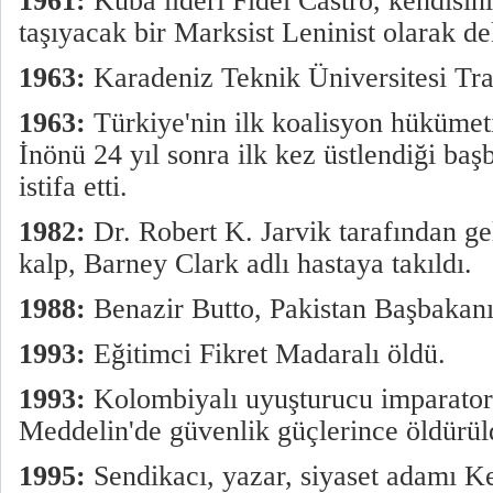
1961:
Küba lideri Fidel Castro, kendisi
taşıyacak bir Marksist Leninist olarak dek
1963:
Karadeniz Teknik Üniversitesi Tra
1963:
Türkiye'nin ilk koalisyon hükümet
İnönü 24 yıl sonra ilk kez üstlendiği ba
istifa etti.
1982:
Dr. Robert K. Jarvik tarafından gel
kalp, Barney Clark adlı hastaya takıldı.
1988:
Benazir Butto, Pakistan Başbakanı
1993:
Eğitimci Fikret Madaralı öldü.
1993:
Kolombiyalı uyuşturucu imparator
Meddelin'de güvenlik güçlerince öldürül
1995:
Sendikacı, yazar, siyaset adamı K