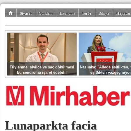
Siyaset
Gündem
Ekonomi
Terör
Dünya
Hayatın 
Kültür-Sanat
Bilim-Teknoloji
Gezi-Turizm
Spor
Misafir K
Tüylenme, sivilce ve saç dökülmesi
Nazlıaka: ''Ailede eşitlikten
bu sendroma işaret edebilir
eşitlikten vazgeçmiyor
Lunaparkta facia