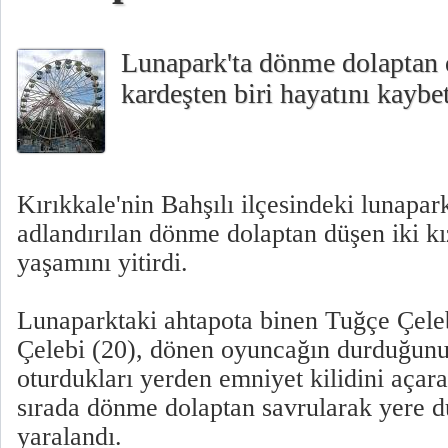
Lunapark'ta dönme dolaptan d
kardeşten biri hayatını kaybet
Kırıkkale'nin Bahşılı ilçesindeki lunapar
adlandırılan dönme dolaptan düşen iki kı
yaşamını yitirdi.
Lunaparktaki ahtapota binen Tuğçe Çeleb
Çelebi (20), dönen oyuncağın durduğun
oturdukları yerden emniyet kilidini açar
sırada dönme dolaptan savrularak yere dü
yaralandı.