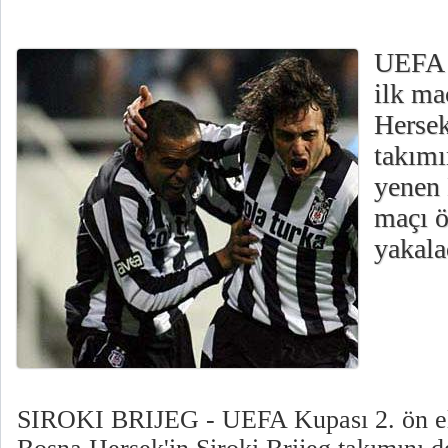
UEFA 
ilk ma
Hersek
takımı
yenen 
maçı ö
yakala
SIROKI BRIJEG - UEFA Kupası 2. ön e