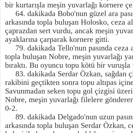
bir kurtarışla meşin yuvarlağı kornere çe
64. dakikada Bobo'nun güzel ara pası 
arkasında topla buluşan Holosko, ceza al
çaprazdan sert vurdu, ancak meşin yuvarl
ayaklarına çarparak kornere gitti.
79. dakikada Tello'nun pasında ceza al
topla buluşan Nobre, meşin yuvarlağı y
bıraktı. Bu oyuncu topu kötü bir vuruşla t
83. dakikada Serdar Özkan, sağdan çiz
rakibini geçtikten sonra topu altıpas için
Savunmadan seken topu gol çizgisi üzer
Nobre, meşin yuvarlağı filelere gönderere
0-2.
89. dakikada Delgado'nun uzun pasın
arkasında topla buluşan Serdar Özkan, ce