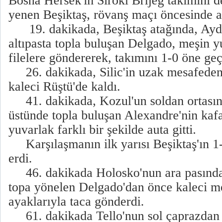
Bosna Hersek'in Siroki Brijeg takımını 
yenen Beşiktaş, rövanş maçı öncesinde a
19. dakikada, Beşiktaş atağında, Aydın
altıpasta topla buluşan Delgado, meşin y
filelere göndererek, takımını 1-0 öne geç
26. dakikada, Silic'in uzak mesafeden 
kaleci Rüştü'de kaldı.
41. dakikada, Kozul'un soldan ortasında
üstünde topla buluşan Alexandre'nin kaf
yuvarlak farklı bir şekilde auta gitti.
Karşılaşmanın ilk yarısı Beşiktaş'ın 1
erdi.
46. dakikada Holosko'nun ara pasında 
topa yönelen Delgado'dan önce kaleci m
ayaklarıyla taca gönderdi.
61. dakikada Tello'nun sol çaprazdan ş