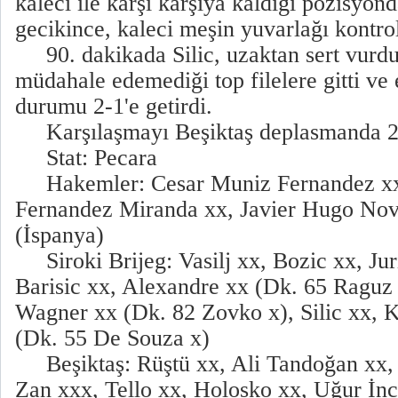
kaleci ile karşı karşıya kaldığı pozisyo
gecikince, kaleci meşin yuvarlağı kontrol 
90. dakikada Silic, uzaktan sert vurdu
müdahale edemediği top filelere gitti ve 
durumu 2-1'e getirdi.
Karşılaşmayı Beşiktaş deplasmanda 2-
Stat: Pecara
Hakemler: Cesar Muniz Fernandez xx
Fernandez Miranda xx, Javier Hugo Nov
(İspanya)
Siroki Brijeg: Vasilj xx, Bozic xx, Jur
Barisic xx, Alexandre xx (Dk. 65 Raguz
Wagner xx (Dk. 82 Zovko x), Silic xx, 
(Dk. 55 De Souza x)
Beşiktaş: Rüştü xx, Ali Tandoğan xx,
Zan xxx, Tello xx, Holosko xx, Uğur İn