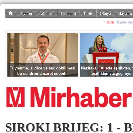
Siyaset
Gündem
Ekonomi
Terör
Dünya
Hayatın 
Kültür-Sanat
Bilim-Teknoloji
Gezi-Turizm
Spor
Misafir K
Tüylenme, sivilce ve saç dökülmesi
Nazlıaka: ''Ailede eşitlikten
bu sendroma işaret edebilir
eşitlikten vazgeçmiyor
SIROKI BRIJEG: 1 - 