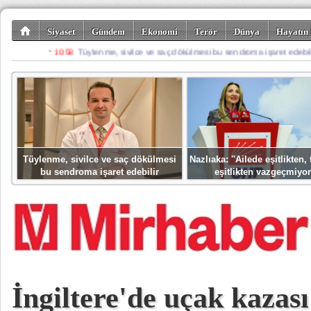
Siyaset
Gündem
Ekonomi
Terör
Dünya
Hayatın 
Kültür-Sanat
Bilim-Teknoloji
Gezi-Turizm
Spor
Misafir K
Tüylenme, sivilce ve saç dökülmesi
Nazlıaka: ''Ailede eşitlikten
bu sendroma işaret edebilir
eşitlikten vazgeçmiyor
İngiltere'de uçak kazası