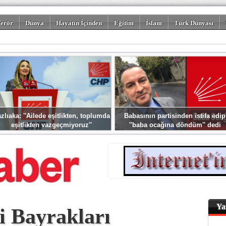
erör
Dünya
Hayatın İçinden
Eğitim
İslam
Türk Dünyası
rizm
Spor
Misafir Kalem
Foto Galeriler
zlıaka: ''Ailede eşitlikten, toplumda
Babasının partisinden istifa edip
eşitlikten vazgeçmiyoruz''
''baba ocağına döndüm'' dedi
Ya
i Bayrakları