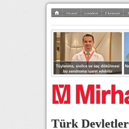
Siyaset
Gündem
Ekonomi
T
Kültür-Sanat
Bilim-Teknoloji
Gezi-Tu
Tüylenme, sivilce ve saç dökülmesi
Na
bu sendroma işaret edebilir
Türk Devletler