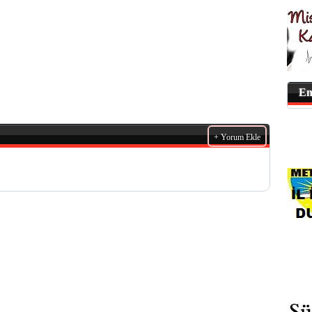
En
+ Yorum Ekle