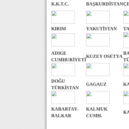
K.K.T.C.
BAŞKURDİSTAN
Ç
KIRIM
YAKUTİSTAN
T
ADIGE
B
KUZEY OSETYA
CUMHURİYETİ
T
DOĞU
GAGAUZ
K
TÜRKİSTAN
KABARTAY-
KALMUK
K
BALKAR
CUMH.