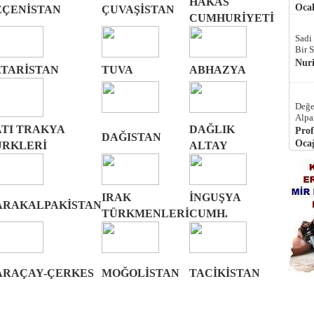
HAKAS
Ocak
EÇENİSTAN
ÇUVAŞİSTAN
CUMHURİYETİ
Sadi
Bir 
Nur
ATARİSTAN
TUVA
ABHAZYA
Değe
Alpa
ATI TRAKYA
DAĞLIK
Prof
DAĞISTAN
Ocağ
ÜRKLERİ
ALTAY
IRAK
İNGUŞYA
ARAKALPAKİSTAN
TÜRKMENLERİ
CUMH.
ARAÇAY-ÇERKES
MOĞOLİSTAN
TACİKİSTAN