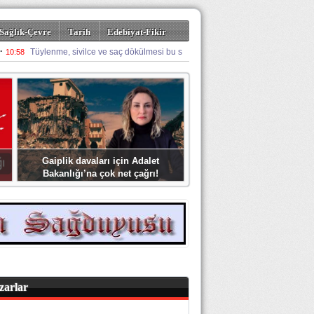
Sağlık-Çevre
Tarih
Edebiyat-Fikir
Gaiplik davaları için Adalet
Bakanlığı’na çok net çağrı!
zarlar