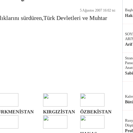
Başb
5 Ağustos 2007 16:02 tsi
Hak
klarını sürdüren,Türk Devletleri ve Muhtar
SOY
ARI
Arif
Stra
Parad
Anat
Sab
Kale
Bütü
ÜRKMENİSTAN
KIRGIZİSTAN
ÖZBEKİSTAN
Rusy
Düşü
Pro