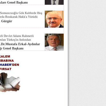
ları Genel Başkanı
 Somuncuoğlu Gök Kubbede Hoş
Seda Bırakarak Hakk'a Yürüdü
i Gürgür
rli Devlet Adamı Rahmetli
rslan Türkeş'in Ardından
.Dr.Mustafa Erkal-Aydınlar
ı Genel Başkanı