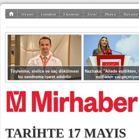
Siyaset
Gündem
Ekonomi
Terör
Dünya
Hayatın 
Kültür-Sanat
Bilim-Teknoloji
Gezi-Turizm
Spor
Misafir K
Tüylenme, sivilce ve saç dökülmesi
Nazlıaka: ''Ailede eşitlikten
bu sendroma işaret edebilir
eşitlikten vazgeçmiyor
TARİHTE 17 MAYIS