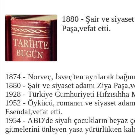
1880 - Şair ve siyase
Paşa,vefat etti.
1874 - Norveç, İsveç'ten ayrılarak bağımsı
1880 - Şair ve siyaset adamı Ziya Paşa,ve
1928 - Türkiye Cumhuriyeti Hıfzısıhha 
1952 - Öykücü, romancı ve siyaset ad
Esendal,vefat etti.
1954 - ABD'de siyah çocukların beyaz ç
gitmelerini önleyen yasa yürürlükten kald