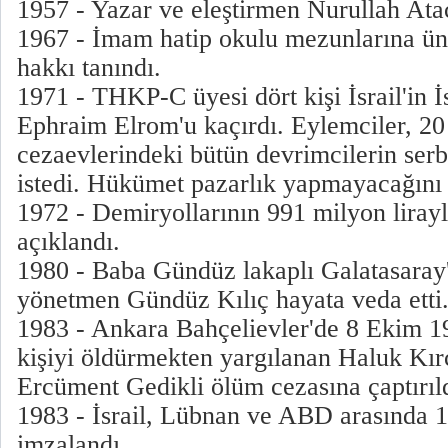
1957 - Yazar ve eleştirmen Nurullah Ataç,
1967 - İmam hatip okulu mezunlarına üni
hakkı tanındı.
1971 - THKP-C üyesi dört kişi İsrail'in 
Ephraim Elrom'u kaçırdı. Eylemciler, 2
cezaevlerindeki bütün devrimcilerin serb
istedi. Hükümet pazarlık yapmayacağını 
1972 - Demiryollarının 991 milyon lirayl
açıklandı.
1980 - Baba Gündüz lakaplı Galatasaray'l
yönetmen Gündüz Kılıç hayata veda etti
1983 - Ankara Bahçelievler'de 8 Ekim 1
kişiyi öldürmekten yargılanan Haluk Kı
Ercüment Gedikli ölüm cezasına çaptırıld
1983 - İsrail, Lübnan ve ABD arasında 
imzalandı.