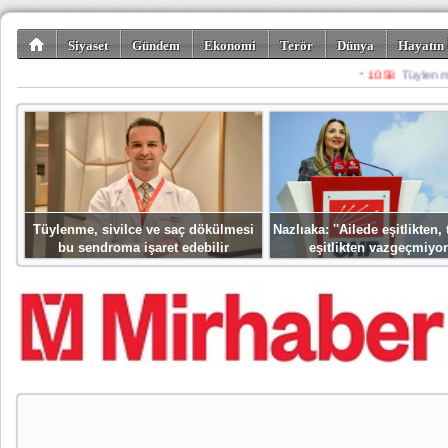
Siyaset
Gündem
Ekonomi
Terör
Dünya
Hayatın 
Kültür-Sanat
Bilim-Teknoloji
Gezi-Turizm
Spor
Misafir K
Tüylenme, sivilce ve saç dökülmesi
Nazlıaka: ''Ailede eşitlikten
bu sendroma işaret edebilir
eşitlikten vazgeçmiyor