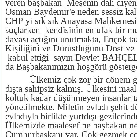
veren başbakan Meşenin dalı diyen, 
Osman Baydemir'e neden sessiz kal
CHP yi sık sık Anayasa Mahkemesi
suçlarken kendisinin en ufak bir m
davası açtığını unutmakta, Ençok t
Kişiliğini ve Dürüstlüğünü Dost ve
kabul ettiği sayın Devlet BAHÇELİ
da Başbakanımızın hoşgörü gösterge
Ülkemiz çok zor bir dönem geçi
dışta sahipsiz kalmış, Ülkesini maa
koltuk kadar düşünmeyen insanlar t
yönetilmekte. Miletin evladı şehit
evladıyla birlikte yurtdışı gezileri
Ülkemizde maalesef ne başbakan ne
Cumhurbaşkanı var. Çok gezmek ç