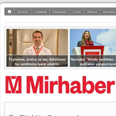
Siyaset
Gündem
Ekonomi
Terör
Dünya
Hayatın 
Kültür-Sanat
Bilim-Teknoloji
Gezi-Turizm
Spor
Misafir K
Tüylenme, sivilce ve saç dökülmesi
Nazlıaka: ''Ailede eşitlikten
bu sendroma işaret edebilir
eşitlikten vazgeçmiyor