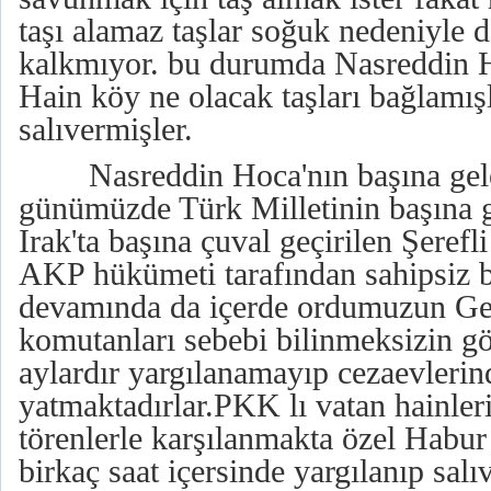
taşı alamaz taşlar soğuk nedeniyle
kalkmıyor. bu durumda Nasreddin H
Hain köy ne olacak taşları bağlamış
salıvermişler.
Nasreddin Hoca'nın başına gele
günümüzde Türk Milletinin başına 
Irak'ta başına çuval geçirilen Şere
AKP hükümeti tarafından sahipsiz bı
devamında da içerde ordumuzun Gen
komutanları sebebi bilinmeksizin gö
aylardır yargılanamayıp cezaevlerin
yatmaktadırlar.PKK lı vatan hainler
törenlerle karşılanmakta özel Hab
birkaç saat içersinde yargılanıp salı