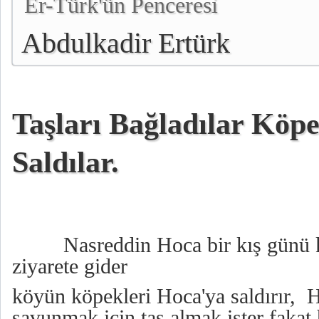
Er-Türk'ün Penceresi
Abdulkadir Ertürk
Taşları Bağladılar Köpe
Saldılar.
Nasreddin Hoca bir kış günü 
ziyarete gider
köyün köpekleri Hoca'ya saldırır, 
savunmak için taş almak ister fakat 