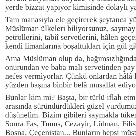
yerde bizzat yapıyor kimisinde dolaylı ya
Tam manasıyla ele geçirerek şeytanca y
Müslüman ülkeleri biliyorsunuz, saymay
petrollerini, tabiî servetlerini, hâlen geç
kendi limanlarına boşalttıkları için gül gi
Ama Müslüman olup da, bağımsızlığında
onurundan ve baba malı servetinden pay
nefes vermiyorlar. Çünkü onlardan hâlâ 
yüzden başına binbir belâ musallat ediyor
Bunlar kim mi? Başta, bir türlü iflah etm
arasında süründürdükleri güzel yurdumu
düşünelim. Bizim gibileri saymakla tüken
Sonra Fas, Tunus, Cezayir, Lübnan, Filis
Bosna, Çeçenistan... Bunların hepsi müs