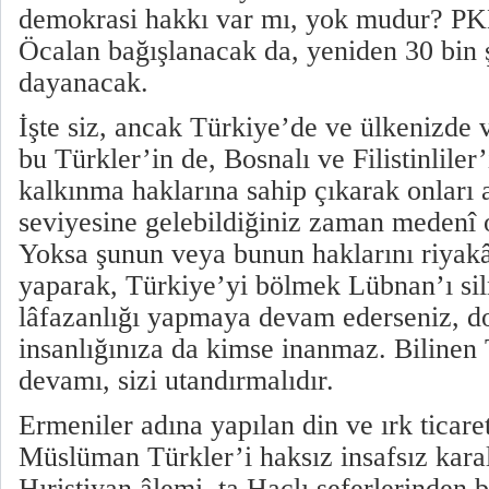
demokrasi hakkı var mı, yok mudur? PKK
Öcalan bağışlanacak da, yeniden 30 bin ş
dayanacak.
İşte siz, ancak Türkiye’de ve ülkenizde 
bu Türkler’in de, Bosnalı ve Filistinlile
kalkınma haklarına sahip çıkarak onları
seviyesine gelebildiğiniz zaman medenî o
Yoksa şunun veya bunun haklarını riyakâ
yaparak, Türkiye’yi bölmek Lübnan’ı sil
lâfazanlığı yapmaya devam ederseniz, d
insanlığınıza da kimse inanmaz. Bilinen
devamı, sizi utandırmalıdır.
Ermeniler adına yapılan din ve ırk ticaret
Müslüman Türkler’i haksız insafsız kara
Hıristiyan âlemi, ta Haçlı seferlerinden 