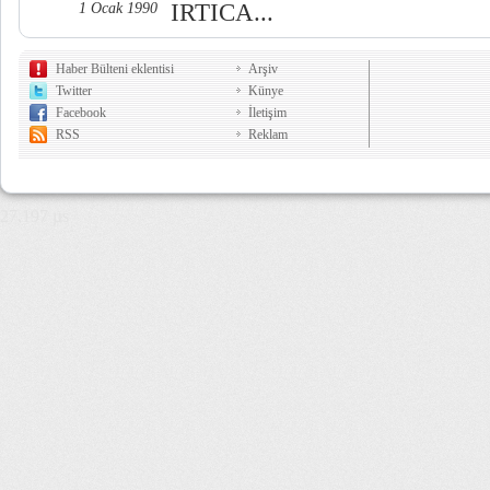
IRTICA...
1 Ocak 1990
Haber Bülteni eklentisi
Arşiv
Twitter
Künye
Facebook
İletişim
RSS
Reklam
27,197 µs