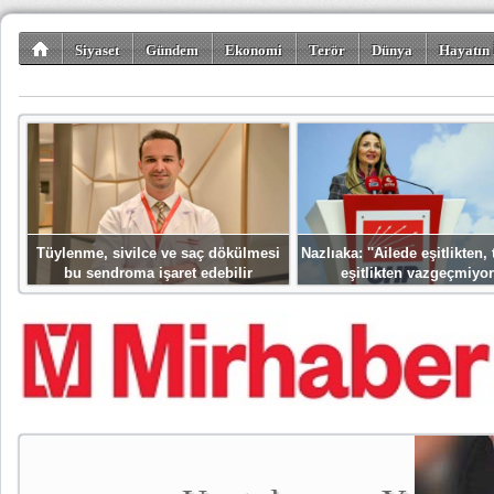
Siyaset
Gündem
Ekonomi
Terör
Dünya
Hayatın 
Kültür-Sanat
Bilim-Teknoloji
Gezi-Turizm
Spor
Misafir K
Tüylenme, sivilce ve saç dökülmesi
Nazlıaka: ''Ailede eşitlikten
bu sendroma işaret edebilir
eşitlikten vazgeçmiyor