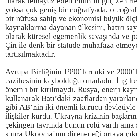
olarak temayüz eden Putin’in güç zehirl
yoksa çok geniş bir coğrafyada, o coğra
bir nüfusa sahip ve ekonomisi büyük ölç
kaynaklarına dayanan ülkesini, hatırı say
olarak küresel egemenlik savaşında ve 
Çin ile denk bir statüde muhafaza etmeye
tartışılmaktadır.
Avrupa Birliğinin 1990’lardaki ve 2000’l
cazibesinin kaybolduğu ortadadır. İngilte
önemli bir kırılmaydı. Rusya, enerji kayn
kullanarak Batı’daki zaaflardan yararla
gibi AB’nin iki önemli kurucu devletiyle
ilişkiler kurdu. Ukrayna krizinin başlar
çekingen tavrında bunun rolü vardı ama 
sonra Ukrayna’nın direneceği ortaya ç