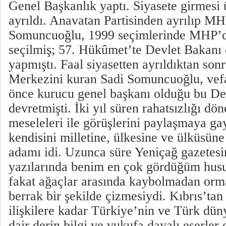
Genel Başkanlık yaptı. Siyasete girmesi 
ayrıldı. Anavatan Partisinden ayrılıp M
Somuncuoğlu, 1999 seçimlerinde MHP’de
seçilmiş; 57. Hükûmet’te Devlet Bakanı 
yapmıştı. Faal siyasetten ayrıldıktan son
Merkezini kuran Sadi Somuncuoğlu, vefat
önce kurucu genel başkanı olduğu bu De
devretmişti. İki yıl süren rahatsızlığı dö
meseleleri ile görüşlerini paylaşmaya gay
kendisini milletine, ülkesine ve ülküsün
adamı idi. Uzunca süre Yeniçağ gazetesi
yazılarında benim en çok gördüğüm husus
fakat ağaçlar arasında kaybolmadan orm
berrak bir şekilde çizmesiydi. Kıbrıs’tan 
ilişkilere kadar Türkiye’nin ve Türk dün
dair derin bilgi ve vukufa dayalı eserler