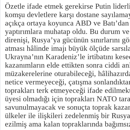
Özetle ifade etmek gerekirse Putin lider
komşu devletlere karşı dostane sayılama
açıkça ortaya koyunca ABD ve Batı’da
yaptırımlara muhatap oldu. Bu durum v
direnişi, Rusya’ya gücünün sınırlarını gö
atması hâlinde imajı büyük ölçüde sarsıl
Ukrayna’nın Karadeniz’le irtibatını kese
kazanımların elde ettikten sonra ciddi a
müzakerelerine oturabileceği, hâlihazırd
netice vermeyeceği, çatışma sonlandıktan
toprakları terk etmeyeceği ifade edilm
üyesi olmadığı için toprakları NATO tar
savunulmayacak ve sonuçta toprak kazan
ülkeler ile ilişkileri zedelenmiş bir Rusya
ezilmiş ama kalan topraklarında bağımsı