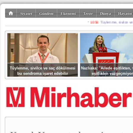
Siyaset
Gündem
Ekonomi
Terör
Dünya
Hayatın 
Kültür-Sanat
Bilim-Teknoloji
Gezi-Turizm
Spor
Misafir K
Tüylenme, sivilce ve saç dökülmesi
Nazlıaka: ''Ailede eşitlikten
bu sendroma işaret edebilir
eşitlikten vazgeçmiyor