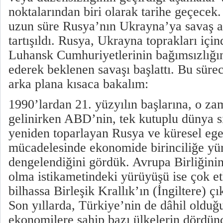
noktalarından biri olarak tarihe geçecek
uzun süre Rusya’nın Ukrayna’ya savaş 
tartışıldı. Rusya, Ukrayna toprakları içi
Luhansk Cumhuriyetlerinin bağımsızlığını
ederek beklenen savaşı başlattı. Bu sürec
arka plana kısaca bakalım:
1990’lardan 21. yüzyılın başlarına, o z
gelinirken ABD’nin, tek kutuplu dünya s
yeniden toparlayan Rusya ve küresel eg
mücadelesinde ekonomide birinciliğe yü
dengelendiğini gördük. Avrupa Birliğinin
olma istikametindeki yürüyüşü ise çok et
bilhassa Birleşik Krallık’ın (İngiltere) çı
Son yıllarda, Türkiye’nin de dâhil olduğ
ekonomilere sahip bazı ülkelerin dördün