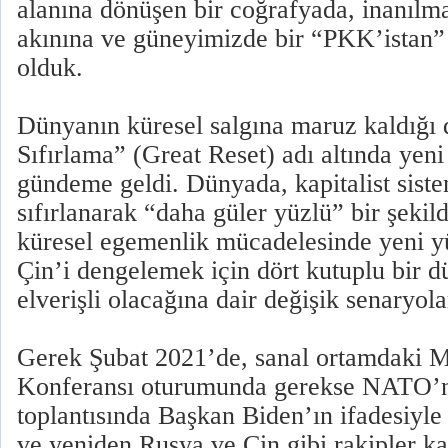
alanına dönüşen bir coğrafyada, inanılm
akınına ve güneyimizde bir “PKK’istan”
olduk.
Dünyanın küresel salgına maruz kaldığ
Sıfırlama” (Great Reset) adı altında yeni
gündeme geldi. Dünyada, kapitalist sist
sıfırlanarak “daha güler yüzlü” bir şeki
küresel egemenlik mücadelesinde yeni y
Çin’i dengelemek için dört kutuplu bir d
elverişli olacağına dair değişik senaryolar
Gerek Şubat 2021’de, sanal ortamdaki 
Konferansı oturumunda gerekse NATO’
toplantısında Başkan Biden’ın ifadesiyl
ve yeniden Rusya ve Çin gibi rakipler kar