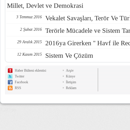
Millet, Devlet ve Demokrasi
Vekalet Savaşları, Terör Ve Tü
3 Temmuz 2016
Terörle Mücadele ve Sistem Tar
2 Şubat 2016
2016ya Girerken '' Havf ile Re
29 Aralık 2015
Sistem Ve Çözüm
12 Kasım 2015
Haber Bülteni eklentisi
Arşiv
Twitter
Künye
Facebook
İletişim
RSS
Reklam
7,225 µs