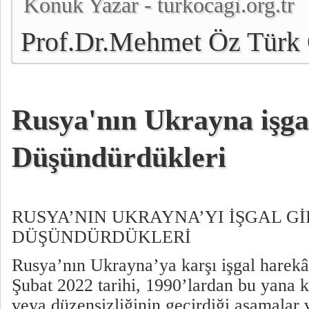
Konuk Yazar - turkocagi.org.tr
Prof.Dr.Mehmet Öz Türk 
Genel Başkanı
Rusya'nın Ukrayna işga
Düşündürdükleri
RUSYA’NIN UKRAYNA’YI İŞGAL Gİ
DÜŞÜNDÜRDÜKLERİ
Rusya’nın Ukrayna’ya karşı işgal harekâ
Şubat 2022 tarihi, 1990’lardan bu yana 
veya düzensizliğinin geçirdiği aşamala