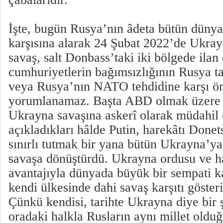
İşte, bugün Rusya’nın âdeta bütün dün
karşısına alarak 24 Şubat 2022’de Ukrayn
savaş, salt Donbass’taki iki bölgede ilan
cumhuriyetlerin bağımsızlığının Rusya t
veya Rusya’nın NATO tehdidine karşı ön
yorumlanamaz. Başta ABD olmak üzere 
Ukrayna savaşına askerî olarak müdahil
açıkladıkları hâlde Putin, harekâtı Done
sınırlı tutmak bir yana bütün Ukrayna’ya
savaşa dönüştürdü. Ukrayna ordusu ve ha
avantajıyla dünyada büyük bir sempati k
kendi ülkesinde dahi savaş karşıtı gösteril
Çünkü kendisi, tarihte Ukrayna diye bir 
oradaki halkla Rusların aynı millet oldu