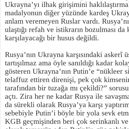
Ukrayna’yı ilhak girişimini haklılaştırm
madalyonun diğer yüzünde kardeş Ukrayn
anlam veremeyen Ruslar vardı. Rusya’n
ulaştığı refah ve istikrarın bozulması d
karşılayacağı bir husus değildi.
Rusya’nın Ukrayna karşısındaki askerî üs
tartışılmaz ama öyle sanıldığı kadar kol
gösteren Ukrayna’nın Putin’e “nükleer s
telaffuz ettiren direnişi, pek çok kimse
tarafından bir tuzağa mı çekildi?” sorus
açtı. Zira her ne kadar Rusya ile savaşm
da sürekli olarak Rusya’ya karşı yaptırım
sebebiyle Putin’i böyle bir yola sevk etm
KGB geçmişinden beri çok serinkanlı ve h