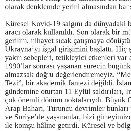
olarak denklemde yerini almasından bahs
Küresel Kovid-19 salgını da dünyadaki bu
aracı olarak kullanıldı. Son olarak bir m
gerilim, nihayet sıcak çatışmaya dönüşt
Ukrayna’yı işgal girişimini başlattı. Hiç
yakın sebepleri, tetikleyici etkenleri va
1990’lar sonrası yaşanan sürecin bugünk
almazsak doğru değerlendiremeyiz. “Med
Tezi”, bir akademik fantezi değildi. İsl
gündemine oturtan 11 Eylül saldırıları, Ir
çok önemli dönüm noktalarıydı. Büyük O
Arap Baharı, Turuncu devrimler bunları t
ve Suriye’de yaşananlar, bizi güneyim
ile komşu hâline getirdi. Küresel ve bölg