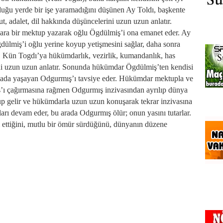
unduğu yerde bir işe yaramadığını düşünen Ay Toldı, başkente
, adalet, dil hakkında düşüncelerini uzun uzun anlatır.
ara bir mektup yazarak oğlu Ögdülmiş’i ona emanet eder. Ay
lmiş’i oğlu yerine koyup yetişmesini sağlar, daha sonra
ş, Kün Togdı’ya hükümdarlık, vezirlik, kumandanlık, has
rini uzun uzun anlatır. Sonunda hükümdar Ögdülmiş’ten kendisi
nzivada yaşayan Odgurmış’ı tavsiye eder. Hükümdar mektupla ve
ş’ı çağırmasına rağmen Odgurmış inzivasından ayrılıp dünya
lup gelir ve hükümdarla uzun uzun konuşarak tekrar inzivasına
rı devam eder, bu arada Odgurmış ölür; onun yasını tutarlar.
ettiğini, mutlu bir ömür sürdüğünü, dünyanın düzene