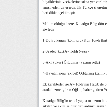
büyüklerinin vecizelerine sıkça yer verilmi
temsil eden bir eserdir. İlk Türkçe siyaset
beri dikkat çekilmiştir.
Malum olduğu üzere, Kutadgu Bilig dört esas
şöyledir:
1-Doğru kanun (köni törü) Kün Togdı (ha
2-Saadet (kut) Ay Toldı (vezir)
3-Akıl (ukuş) Ögdülmiş (vezirin oğlu)
4-Hayatın sonu (akıbet) Odgurmış (zahit) t
Ek karakterler ise Ay-Toldı’nın Hâcib ile
arada hizmet gören Oğlan, haber getiren Y
Kutadgu Bilig’in temel yapısı manzum hik
sıkılan ve akıllı, iş bilir bir yardımcı ara