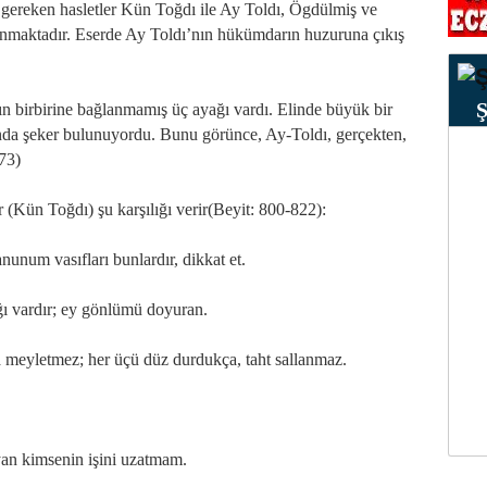
 gereken hasletler Kün Toğdı ile Ay Toldı, Ögdülmiş ve
ınmaktadır. Eserde Ay Toldı’nın hükümdarın huzuruna çıkış
ın birbirine bağlanmamış üç ayağı vardı. Elinde büyük bir
ğında şeker bulunuyordu. Bunu görünce, Ay-Toldı, gerçekten,
773)
 (Kün Toğdı) şu karşılığı verir(Beyit: 800-822):
unum vasıfları bunlardır, dikkat et.
ğı vardır; ey gönlümü doyuran.
fa meyletmez; her üçü düz durdukça, taht sallanmaz.
ayan kimsenin işini uzatmam.