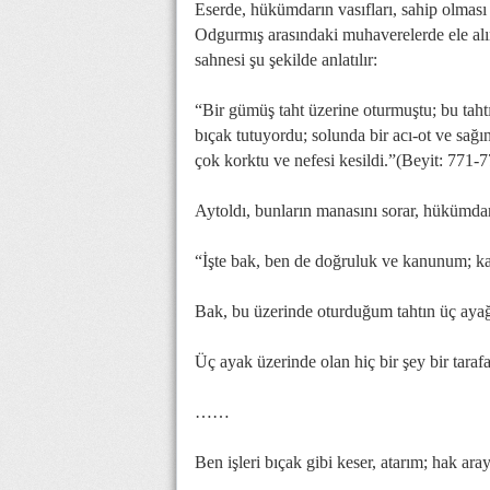
Eserde, hükümdarın vasıfları, sahip olması
Odgurmış arasındaki muhaverelerde ele al
sahnesi şu şekilde anlatılır:
“Bir gümüş taht üzerine oturmuştu; bu taht
bıçak tutuyordu; solunda bir acı-ot ve sa
çok korktu ve nefesi kesildi.”(Beyit: 771-
Aytoldı, bunların manasını sorar, hükümdar
“İşte bak, ben de doğruluk ve kanunum; kan
Bak, bu üzerinde oturduğum tahtın üç aya
Üç ayak üzerinde olan hiç bir şey bir tara
……
Ben işleri bıçak gibi keser, atarım; hak ar