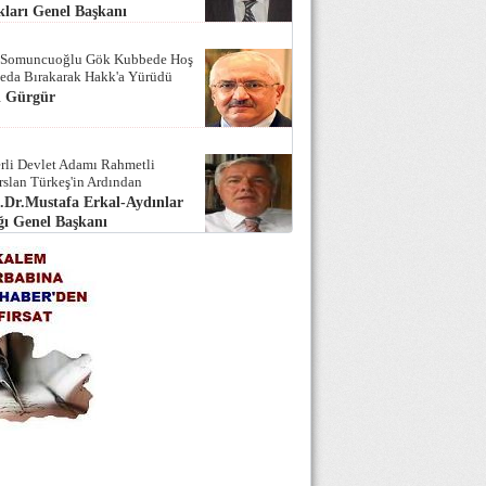
ları Genel Başkanı
 Somuncuoğlu Gök Kubbede Hoş
Seda Bırakarak Hakk'a Yürüdü
i Gürgür
rli Devlet Adamı Rahmetli
rslan Türkeş'in Ardından
.Dr.Mustafa Erkal-Aydınlar
ı Genel Başkanı