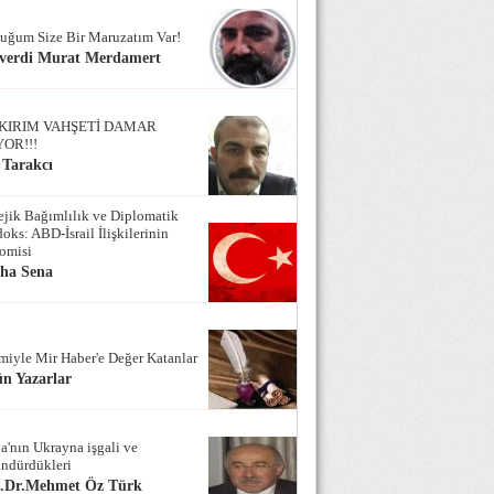
uğum Size Bir Maruzatım Var!
verdi Murat Merdamert
KIRIM VAHŞETİ DAMAR
YOR!!!
 Tarakcı
tejik Bağımlılık ve Diplomatik
oks: ABD-İsrail İlişkilerinin
omisi
iha Sena
miyle Mir Haber'e Değer Katanlar
n Yazarlar
a'nın Ukrayna işgali ve
ndürdükleri
f.Dr.Mehmet Öz Türk