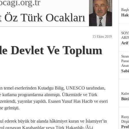
cagi.org.tr
Başb
 Öz Türk Ocakları
Hak
SOY
15 Ekim 2019
ARI
Arif
de Devlet Ve Toplum
Stra
Parad
Anat
Sab
ün temel eserlerinden Kutadgu Bilig, UNESCO tarafından,
Kale
ve kutlama programlarına alınmıştı. Ülkemizde ve Türk
Bütü
üzenlendi, yayınlar yapıldı. Esasen Yusuf Has Hacib ve eseri
me gelmişti.
Rusy
l ederek büyük bir alanda hâkimiyet kuran ve İslamiyet’in
Düşü
Pro
rol oynayan Karahanlılar veya Türk Hakanlığı /Âl-i