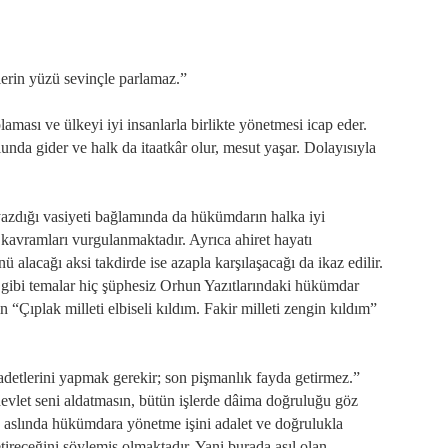
erin yüzü sevinçle parlamaz.”
plaması ve ülkeyi iyi insanlarla birlikte yönetmesi icap eder.
nda gider ve halk da itaatkâr olur, mesut yaşar. Dolayısıyla
zdığı vasiyeti bağlamında da hükümdarın halka iyi
kavramları vurgulanmaktadır. Ayrıca ahiret hayatı
nü alacağı aksi takdirde ise azapla karşılaşacağı da ikaz edilir.
i gibi temalar hiç şüphesiz Orhun Yazıtlarındaki hükümdar
n “Çıplak milleti elbiseli kıldım. Fakir milleti zengin kıldım”
etlerini yapmak gerekir; son pişmanlık fayda getirmez.”
evlet seni aldatmasın, bütün işlerde dâima doğruluğu göz
e aslında hükümdara yönetme işini adalet ve doğrulukla
receğini söylemiş olmaktadır. Yani burada asıl olan