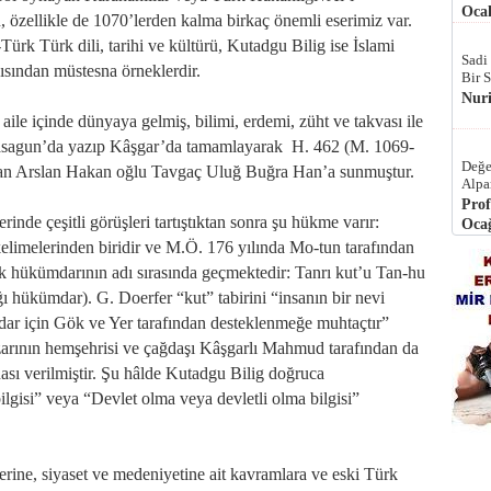
Ocak
, özellikle de 1070’lerden kalma birkaç önemli eserimiz var.
ürk Türk dili, tarihi ve kültürü, Kutadgu Bilig ise İslami
Sadi
çısından müstesna örneklerdir.
Bir 
Nur
ile içinde dünyaya gelmiş, bilimi, erdemi, züht ve takvası ile
alasagun’da yazıp Kâşgar’da tamamlayarak H. 462 (M. 1069-
Değe
man Arslan Hakan oğlu Tavgaç Uluğ Buğra Han’a sunmuştur.
Alpa
Prof
inde çeşitli görüşleri tartıştıktan sonra şu hükme varır:
Ocağ
kelimelerinden biridir ve M.Ö. 176 yılında Mo-tun tarafından
 hükümdarının adı sırasında geçmektedir: Tanrı kut’u Tan-hu
ı hükümdar). G. Doerfer “kut” tabirini “insanın bir nevi
dar için Gök ve Yer tarafından desteklenmeğe muhtaçtır”
zarının hemşehrisi ve çağdaşı Kâşgarlı Mahmud tarafından da
ası verilmiştir. Şu hâlde Kutadgu Bilig doğruca
ilgisi” veya “Devlet olma veya devletli olma bilgisi”
erine, siyaset ve medeniyetine ait kavramlara ve eski Türk