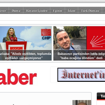
erör
Dünya
Hayatın İçinden
Eğitim
İslam
Türk Dünyası
rizm
Spor
Misafir Kalem
Foto Galeriler
zlıaka: ''Ailede eşitlikten, toplumda
Babasının partisinden istifa edip
eşitlikten vazgeçmiyoruz''
''baba ocağına döndüm'' dedi
Ya