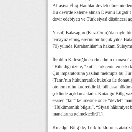
Afrasiyab/İlig-Hanlılar devleti döneminden
Bu devirde kaleme alınan Divanü Lügati’t-T
devir edebiyatı ve Türk siyasî düşüncesi a
Yusuf, Balasagun (Kuz-Ordu)’da soylu bir a
temayüz etmiş, eserini bir buçuk yılda B
70) yılında Karahanlılar’ın hakanı Süley
İbrahim Kafesoğlu eserin adının manası üzer
“Bilindiği üzere, “kut” Türkçenin en eski 
Çin imparatoruna yazılan mektupta bu Türk
(Tanrı’nın hükümranlık hukuku ile donattığ
otonom ruhu kudretidir ki, bilhassa hüküm
şeklinde açıklamaktadır. Kutadgu Bilig ya
esasen “kut” kelimesine önce “devlet” man
“Hükümranlık bilgisi”, “Siyasi hâkimiyet b
manalarına gelmektedir)[1].
Kutadgu Bilig’de, Türk folkloruna, atasözl