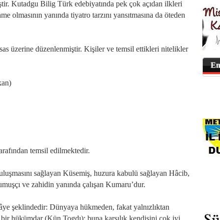
ştir. Kutadgu Bilig Türk edebiyatında pek çok açıdan ilkleri
name olmasının yanında tiyatro tarzını yansıtmasına da öteden
 üzerine düzenlenmiştir. Kişiler ve temsil ettikleri nitelikler
En
kan)
arafından temsil edilmektedir.
 buluşmasını sağlayan Küsemiş, huzura kabulü sağlayan Hâcib,
umuşçı ve zahidin yanında çalışan Kumaru’dur.
âye şeklindedir: Dünyaya hükmeden, fakat yalnızlıktan
yan bir hükümdar (Kün Togdı); buna karşılık kendisini çok iyi