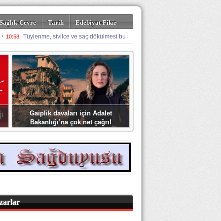
Sağlık-Çevre
Tarih
Edebiyat-Fikir
Gaiplik davaları için Adalet
Bakanlığı’na çok net çağrı!
zarlar