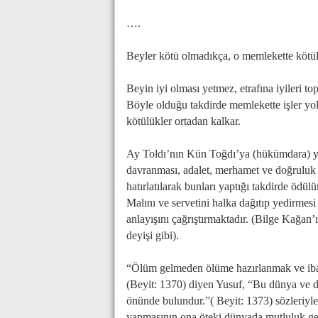
….
Beyler kötü olmadıkça, o memlekette kötül
Beyin iyi olması yetmez, etrafına iyileri to
Böyle olduğu takdirde memlekette işler yolu
kötülükler ortadan kalkar.
Ay Toldı’nın Kün Toğdı’ya (hükümdara) ya
davranması, adalet, merhamet ve doğruluk 
hatırlatılarak bunları yaptığı takdirde ödülü
Malını ve servetini halka dağıtıp yedirmes
anlayışını çağrıştırmaktadır. (Bilge Kağan’ı
deyişi gibi).
“Ölüm gelmeden ölüme hazırlanmak ve ibad
(Beyit: 1370) diyen Yusuf, “Bu dünya ve d
önünde bulundur.”( Beyit: 1373) sözleriyl
yapmasının ona öteki dünyada mutluluk geti