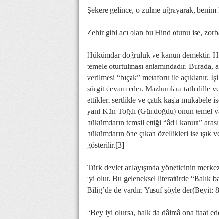
Şekere gelince, o zulme uğrayarak, benim k
Zehir gibi acı olan bu Hind otunu ise, zorb
Hükümdar doğruluk ve kanun demektir. Hük
temele oturtulması anlamındadır. Burada, a
verilmesi “bıçak” metaforu ile açıklanır. 
sürgit devam eder. Mazlumlara tatlı dille v
ettikleri sertlikle ve çatık kaşla mukabele 
yani Kün Toğdı (Gündoğdu) onun temel vas
hükümdarın temsil ettiği “âdil kanun” arası
hükümdarın öne çıkan özellikleri ise ışık v
gösterilir.[3]
Türk devlet anlayışında yöneticinin merkezi 
iyi olur. Bu geleneksel literatürde “Balık b
Bilig’de de vardır. Yusuf şöyle der(Beyit: 
“Bey iyi olursa, halk da dâimâ ona itaat ede