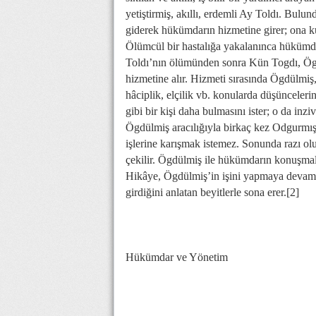
yetiştirmiş, akıllı, erdemli Ay Toldı. Bul
giderek hükümdarın hizmetine girer; ona kut
Ölümcül bir hastalığa yakalanınca hükümd
Toldı’nın ölümünden sonra Kün Togdı, Ögdü
hizmetine alır. Hizmeti sırasında Ögdülmi
hâciplik, elçilik vb. konularda düşüncele
gibi bir kişi daha bulmasını ister; o da i
Ögdülmiş aracılığıyla birkaç kez Odgurmı
işlerine karışmak istemez. Sonunda razı o
çekilir. Ögdülmiş ile hükümdarın konuşmala
Hikâye, Ögdülmiş’in işini yapmaya devam 
girdiğini anlatan beyitlerle sona erer.[2]
Hükümdar ve Yönetim