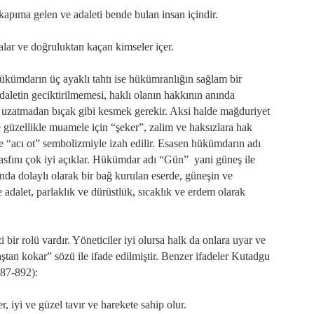
apıma gelen ve adaleti bende bulan insan içindir.
alar ve doğruluktan kaçan kimseler içer.
ümdarın üç ayaklı tahtı ise hükümranlığın sağlam bir
daletin geciktirilmemesi, haklı olanın hakkının anında
İşi uzatmadan bıçak gibi kesmek gerekir. Aksi halde mağduriyet
e güzellikle muamele için “şeker”, zalim ve haksızlara hak
ise “acı ot” sembolizmiyle izah edilir. Esasen hükümdarın adı
fını çok iyi açıklar. Hükümdar adı “Gün” yani güneş ile
nda dolaylı olarak bir bağ kurulan eserde, güneşin ve
e adalet, parlaklık ve dürüstlük, sıcaklık ve erdem olarak
bir rolü vardır. Yöneticiler iyi olursa halk da onlara uyar ve
aştan kokar” sözü ile ifade edilmiştir. Benzer ifadeler Kutadgu
887-892):
r, iyi ve güzel tavır ve harekete sahip olur.