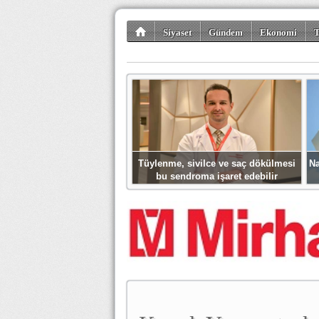
Siyaset
Gündem
Ekonomi
T
Kültür-Sanat
Bilim-Teknoloji
Gezi-Tu
Tüylenme, sivilce ve saç dökülmesi
Na
bu sendroma işaret edebilir