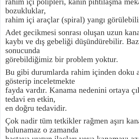
rahim içi polipleri, kanın pıhtılaşma me
bozukluklar,
rahim içi araçlar (spiral) yangı görülebili
Adet gecikmesi sonrası oluşan uzun kana
kaybı ve dış gebeliği düşündürebilir. B
sonucunda
görebildiğimiz bir problem yoktur.
Bu gibi durumlarda rahim içinden doku a
gösterip inceletmekte
fayda vardır. Kanama nedenini ortaya çı
tedavi en etkin,
en doğru tedavidir.
Çok nadir tüm tetkikler rağmen aşırı ka
bulunamaz o zamanda
hastaya uygun ilaçları veya kanamayı az