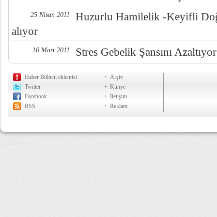
Huzurlu Hamilelik -Keyifli D
25 Nisan 2011
alıyor
Stres Gebelik Şansını Azaltıyor
10 Mart 2011
Haber Bülteni eklentisi
Arşiv
Twitter
Künye
Facebook
İletişim
RSS
Reklam
7,323 µs