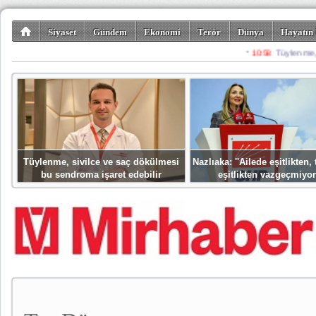
Siyaset
Gündem
Ekonomi
Terör
Dünya
Hayatın 
Kültür-Sanat
Bilim-Teknoloji
Gezi-Turizm
Spor
Misafir K
Tüylenme, sivilce ve saç dökülmesi
Nazlıaka: ''Ailede eşitlikten
bu sendroma işaret edebilir
eşitlikten vazgeçmiyor