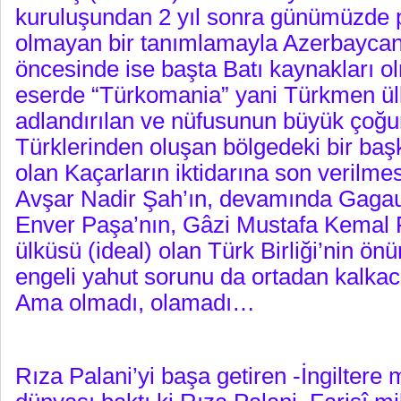
kuruluşundan 2 yıl sonra günümüzde 
olmayan bir tanımlamayla Azerbaycan 
öncesinde ise başta Batı kaynakları o
eserde “Türkomania” yani Türkmen ül
adlandırılan ve nüfusunun büyük çoğ
Türklerinden oluşan bölgedeki bir ba
olan Kaçarların iktidarına son verilme
Avşar Nadir Şah’ın, devamında Gagau
Enver Paşa’nın, Gâzi Mustafa Kemal P
ülküsü (ideal) olan Türk Birliği’nin ö
engeli yahut sorunu da ortadan kalkac
Ama olmadı, olamadı…
Rıza Palani’yi başa getiren -İngiltere 