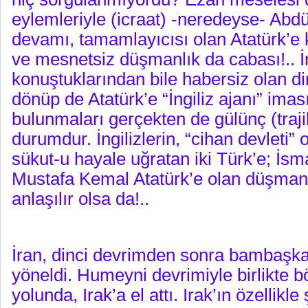
eylemleriyle (icraat) -neredeyse- Abdü
devamı, tamamlayıcısı olan Atatürk’e 
ve mesnetsiz düşmanlık da cabası!.. İng
konuştuklarından bile habersiz olan di
dönüp de Atatürk’e “İngiliz ajanı” im
bulunmaları gerçekten de gülünç (traji
durumdur. İngilizlerin, “cihan devleti” 
sükut-u hayale uğratan iki Türk’e; İs
Mustafa Kemal Atatürk’e olan düşmanl
anlaşılır olsa da!..
İran, dinci devrimden sonra bambaşk
yöneldi. Humeyni devrimiyle birlikte 
yolunda, Irak’a el attı. Irak’ın özellikl