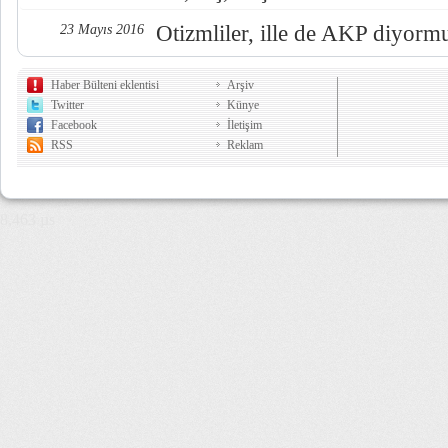
Otizmliler, ille de AKP diyorm
23 Mayıs 2016
Haber Bülteni eklentisi
Arşiv
Twitter
Künye
Facebook
İletişim
RSS
Reklam
8,463 µs