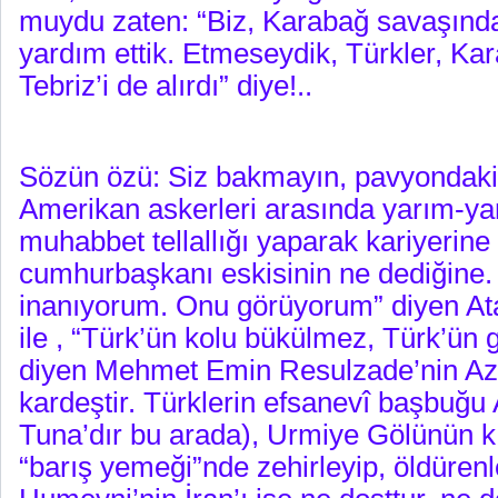
muydu zaten: “Biz, Karabağ savaşınd
yardım ettik. Etmeseydik, Türkler, Ka
Tebriz’i de alırdı” diye!..
Sözün özü: Siz bakmayın, pavyondaki “
Amerikan askerleri arasında yarım-yam
muhabbet tellallığı yaparak kariyerin
cumhurbaşkanı eskisinin ne dediğine. 
inanıyorum. Onu görüyorum” diyen Ata
ile , “Türk’ün kolu bükülmez, Türk’ün
diyen Mehmet Emin Resulzade’nin Az
kardeştir. Türklerin efsanevî başbuğu 
Tuna’dır bu arada), Urmiye Gölünün kı
“barış yemeği”nde zehirleyip, öldürenle