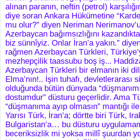
alınan paranın, neftin (petrol) karşılığ
diye soran Ankara Hükümetine “Karde
mu olur?” diyen Neriman Nerimanov’u
Azerbaycan bağımsızlığını kazandıktan
biz sünnîyiz. Onlar İran’a yakın.” diye
rağmen Azerbaycan Türkleri, Türkiye
mezhepçilik taassubu boş iş... Haddi
Azerbaycan Türkleri bir elmanın iki dili
Elma’nın!.. İşin tuhafı, devletlerarası
olduğunda bütün dünyada “düşmanım
dostumdur” düsturu geçerlidir. Ama Tü
“düşmanıma ayıp olmasın” mantığı ile
Yarısı Türk, İran’a; dörtte biri Türk, Ir
Bulgaristan’a… bu düsturu uygulamamı
beceriksizlik mi yoksa millî şuurdan 