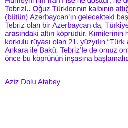
Humeyni’nin İran’ı ise ne dosttur, ne
Tebriz!.. Oğuz Türklerinin kalbinin attı
(bütün) Azerbaycan’ın gelecekteki baş
Tebriz olan bir Azerbaycan da, Türkiye
arasındaki altın köprüdür. Kimilerinin h
korkulu rüyası olan 21. yüzyılın “Türk a
Ankara ile Bakü, Tebriz’le de omuz o
önce bu köprünün inşasına başlamalıd
Aziz Dolu Atabey