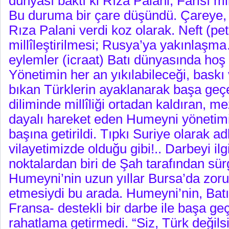
dünyası baktı ki Rıza Palani, Farisî mil
Bu duruma bir çare düşündü. Çareye,
Rıza Palani verdi koz olarak. Neft (pet
millîleştirilmesi; Rusya’ya yakınlaşm
eylemler (icraat) Batı dünyasında hoş
Yönetimin her an yıkılabileceği, bask
bıkan Türklerin ayaklanarak başa geç
diliminde millîliği ortadan kaldıran, m
dayalı hareket eden Humeyni yönetimi 
başına getirildi. Tıpkı Suriye olarak a
vilayetimizde olduğu gibi!.. Darbeyi ilg
noktalardan biri de Şah tarafından sür
Humeyni’nin uzun yıllar Bursa’da zor
etmesiydi bu arada. Humeyni’nin, Batı 
Fransa- destekli bir darbe ile başa ge
rahatlama getirmedi. “Siz, Türk değilsin