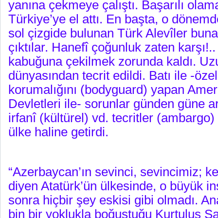
yanına çekmeye çalıştı. Başarılı olam
Türkiye’ye el attı. En başta, o dönem
sol çizgide bulunan Türk Alevîler buna
çıktılar. Hanefî çoğunluk zaten karşı!..
kabuğuna çekilmek zorunda kaldı. Uzu
dünyasından tecrit edildi. Batı ile -özell
korumalığını (bodyguard) yapan Ameri
Devletleri ile- sorunlar günden güne art
irfanî (kültürel) vd. tecritler (ambargo
ülke haline getirdi.
“Azerbaycan’ın sevinci, sevincimiz; ke
diyen Atatürk’ün ülkesinde, o büyük 
sonra hiçbir şey eskisi gibi olmadı. A
bin bir yoklukla boğuştuğu Kurtuluş Sa