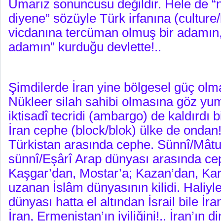
Umarız sonuncusu değildir. Hele de “
diyene” sözüyle Türk irfanına (culture/
vicdanına tercüman olmuş bir adamın,
adamın” kurduğu devlette!..
Şimdilerde İran yine bölgesel güç olm
Nükleer silah sahibi olmasına göz yu
iktisadî tecridi (ambargo) de kaldırdı bi
İran cephe (block/blok) ülke de ondan!.
Türkistan arasında cephe. Sünnî/Mâtur
sünnî/Eşârî Arap dünyası arasında ce
Kaşgar’dan, Mostar’a; Kazan’dan, Kar
uzanan İslâm dünyasının kilidi. Haliyl
dünyası hatta el altından İsrail bile İran’
İran, Ermenistan’ın iyiliğini!.. İran’ın d