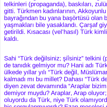
telkinleri (propaganda), baskıları, zulü
gitti. Türkmen kadınlarının, Akkoyunlu
bayrağından bu yana başörtüsü olan 
yaşmakları bile yasaklandı. Çarşaf g
getirildi. Kısacası (vel’hasıl) Türk kim
kaldı.
Sahi “Türk değilsiniz; şiîsiniz” telkini
de tanıdık gelmiyor mu? Hani adı Türk
ülkede yıllar yılı “Türk değil, Müslüm
kalmadı mı bu millet? Dahası “Türk de
diyen zevat devamında “Araplar bizim
demiyor muydu? Araplar, Arap oluyor; F
oluyordu da Türk, niye Türk olamıyor
hiç sorgulanmıyordu? Ezan meselesi d