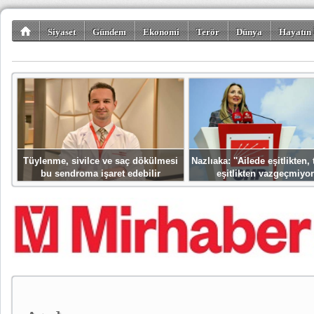
Siyaset
Gündem
Ekonomi
Terör
Dünya
Hayatın 
Kültür-Sanat
Bilim-Teknoloji
Gezi-Turizm
Spor
Misafir K
Tüylenme, sivilce ve saç dökülmesi
Nazlıaka: ''Ailede eşitlikten
bu sendroma işaret edebilir
eşitlikten vazgeçmiyor