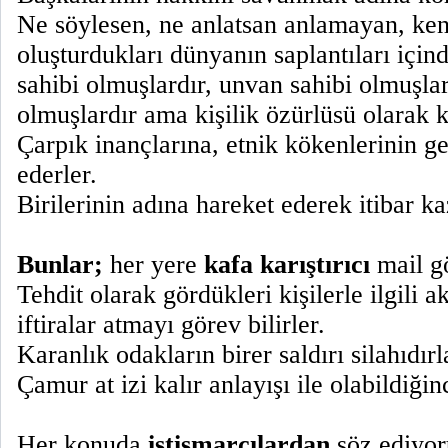
Ne söylesen, ne anlatsan anlamayan, ken
oluşturdukları dünyanın saplantıları içi
sahibi olmuşlardır, unvan sahibi olmuşlar
olmuşlardır ama kişilik özürlüsü olarak k
Çarpık inançlarına, etnik kökenlerinin g
ederler.
Birilerinin adına hareket ederek itibar k
Bunlar;
her yere
kafa karıştırıcı
mail gö
Tehdit olarak gördükleri kişilerle ilgili
iftiralar atmayı görev bilirler.
Karanlık odakların birer saldırı silahıdırl
Çamur at izi kalır anlayışı ile olabildiğin
Her konuda
istismarcılardan
söz ediyo