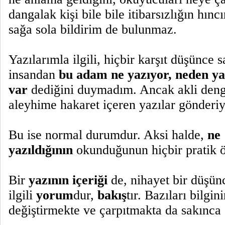
dangalak kişi bile bile itibarsızlığın hıncın
sağa sola bildirim de bulunmaz.
Yazılarımla ilgili, hiçbir karşıt düşünce s
insandan
bu adam
ne yazıyor, neden yaz
var
dediğini duymadım. Ancak akli denge
aleyhime hakaret içeren yazılar gönderiy
Bu ise normal durumdur. Aksi halde,
ne
yazıldığının
okunduğunun hiçbir pratik 
Bir
yazının içeriği
de, nihayet bir düşünc
ilgili
yorum
dur,
bakış
tır. Bazıları bilgin
değiştirmekte ve çarpıtmakta da sakınca 