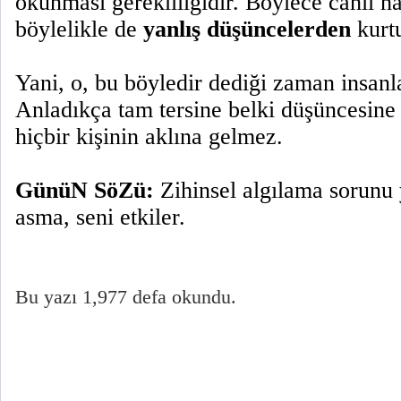
okunması gerekliliğidir. Böylece cahil ha
böylelikle de
yanlış düşüncelerden
kurtu
Yani, o, bu böyledir dediği zaman insanla
Anladıkça tam tersine belki düşüncesine 
hiçbir kişinin aklına gelmez.
GünüN SöZü:
Zihinsel algılama sorunu
asma, seni etkiler.
Bu yazı 1,977 defa okundu.