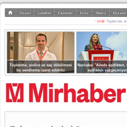
Siyaset
Gündem
Ekonomi
Terör
Dünya
Hayatın 
Kültür-Sanat
Bilim-Teknoloji
Gezi-Turizm
Spor
Misafir K
Tüylenme, sivilce ve saç dökülmesi
Nazlıaka: ''Ailede eşitlikten
bu sendroma işaret edebilir
eşitlikten vazgeçmiyor