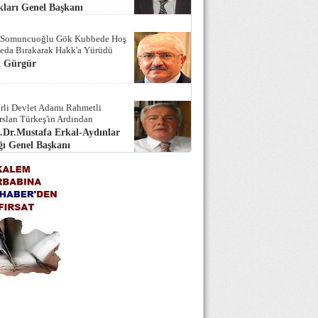
ları Genel Başkanı
 Somuncuoğlu Gök Kubbede Hoş
Seda Bırakarak Hakk'a Yürüdü
i Gürgür
rli Devlet Adamı Rahmetli
rslan Türkeş'in Ardından
.Dr.Mustafa Erkal-Aydınlar
ı Genel Başkanı