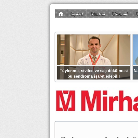
Siyaset
Gündem
Ekonomi
T
Kültür-Sanat
Bilim-Teknoloji
Gezi-Tu
Tüylenme, sivilce ve saç dökülmesi
Na
bu sendroma işaret edebilir