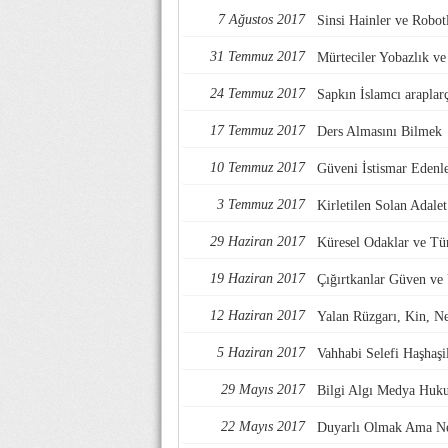
7 Ağustos 2017
Sinsi Hainler ve Robotl
31 Temmuz 2017
Mürteciler Yobazlık v
24 Temmuz 2017
Sapkın İslamcı araplarç
17 Temmuz 2017
Ders Almasını Bilmek
10 Temmuz 2017
Güveni İstismar Edenl
3 Temmuz 2017
Kirletilen Solan Adalet
29 Haziran 2017
Küresel Odaklar ve Tü
19 Haziran 2017
Çığırtkanlar Güven ve
12 Haziran 2017
Yalan Rüzgarı, Kin, Nef
5 Haziran 2017
Vahhabi Selefi Haşhaşi
29 Mayıs 2017
Bilgi Algı Medya Huk
22 Mayıs 2017
Duyarlı Olmak Ama Ne