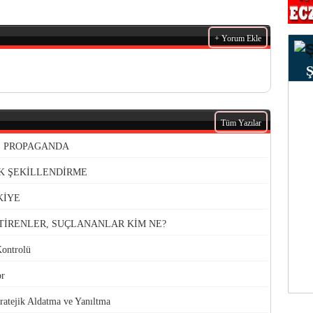
+ Yorum Ekle
Tüm Yazılar
VE PROPAGANDA
K ŞEKİLLENDİRME
KİYE
TİRENLER, SUÇLANANLAR KİM NE?
Kontrolü
or
atejik Aldatma ve Yanıltma