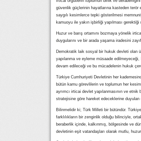
İrticai örgütlerin toplumun birlik ve beraberliği
güvenlik güçlerinin hayatlarına kasteden terör 
saygılı kesimlerce tepki gösterilmesi memnuni
kamuoyu ile yakın işbirliği yapılması gerektiği 
Huzur ve barış ortamını bozmaya yönelik irticai v
duygularını ve bir arada yaşama iradesini zay
Demokratik laik sosyal bir hukuk devleti olan
yapılanma ve eyleme müsaade edilmeyeceği, bu 
devam edileceği ve bu mücadelenin hukuk çerçe
Türkiye Cumhuriyeti Devletinin her kademesin
bütün kamu görevlilerin ve toplumun her kesimin
ayrımcı irticai devlet yapılanmasının ve etni
stratejisine göre hareket edeceklerine duyulan 
Bilinmelidir ki; Türk Milleti bir bütündür. Türk
farklılıkların bir zenginlik olduğu bilinciyle, or
beraberlik içinde, kalkınmış, bölgesinde ve dün
devletinin eşit vatandaşları olarak mutlu, huzur