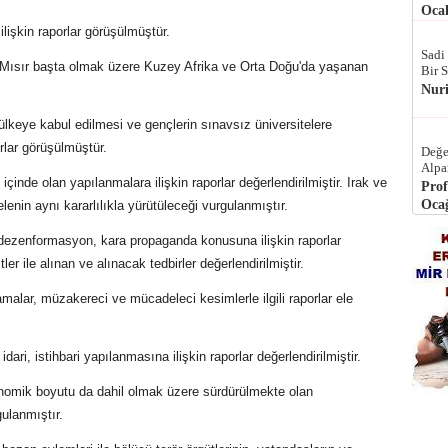
Ocak
ilişkin raporlar görüşülmüştür.
Sadi
e Mısır başta olmak üzere Kuzey Afrika ve Orta Doğu'da yaşanan
Bir 
Nur
in ülkeye kabul edilmesi ve gençlerin sınavsız üniversitelere
rlar görüşülmüştür.
Değe
Alpa
iği içinde olan yapılanmalara ilişkin raporlar değerlendirilmiştir. Irak ve
Prof
Ocağ
enin aynı kararlılıkla yürütüleceği vurgulanmıştır.
ği, dezenformasyon, kara propaganda konusuna ilişkin raporlar
er ile alınan ve alınacak tedbirler değerlendirilmiştir.
malar, müzakereci ve mücadeleci kesimlerle ilgili raporlar ele
idari, istihbari yapılanmasına ilişkin raporlar değerlendirilmiştir.
 ekonomik boyutu da dahil olmak üzere sürdürülmekte olan
gulanmıştır.