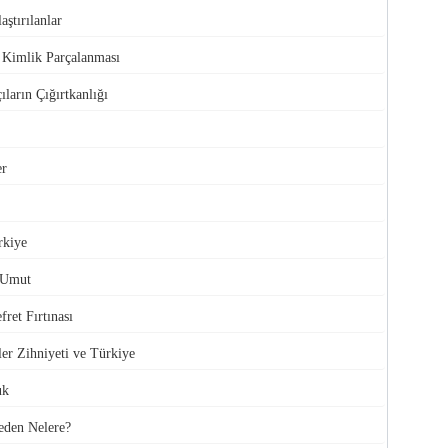
aştırılanlar
e Kimlik Parçalanması
ıların Çığırtkanlığı
er
rkiye
 Umut
ret Fırtınası
ler Zihniyeti ve Türkiye
uk
den Nelere?