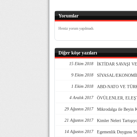
Yorumlar
Henüz yorum yapılmadı.
Diğer köşe yazıları
15 Ekim 2018
İKTİDAR SAVAŞI 
9 Ekim 2018
SİYASAL/EKONOMİ
1 Ekim 2018
ABD-NATO VE TÜR
4 Aralık 2017
ÖVÜLENLER, ELEŞ
29 Ağustos 2017
Mikrodalga ile Beyin 
21 Ağustos 2017
Kimler Neleri Tartışıy
14 Ağustos 2017
Egemenlik Duygusu Str