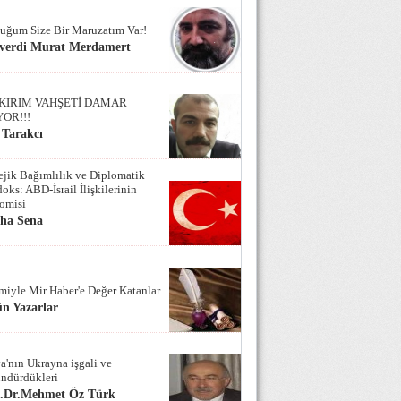
uğum Size Bir Maruzatım Var!
verdi Murat Merdamert
KIRIM VAHŞETİ DAMAR
YOR!!!
 Tarakcı
tejik Bağımlılık ve Diplomatik
oks: ABD-İsrail İlişkilerinin
omisi
iha Sena
miyle Mir Haber'e Değer Katanlar
n Yazarlar
a'nın Ukrayna işgali ve
ndürdükleri
f.Dr.Mehmet Öz Türk