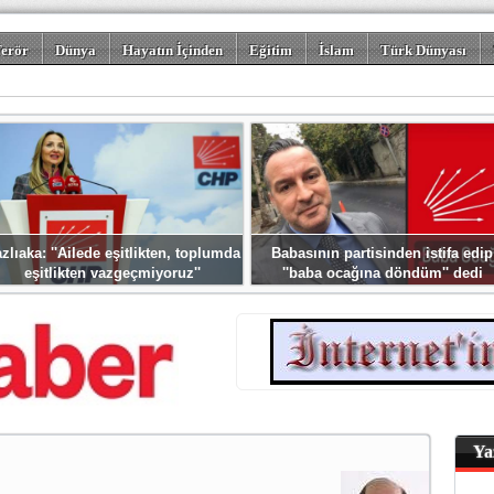
erör
Dünya
Hayatın İçinden
Eğitim
İslam
Türk Dünyası
rizm
Spor
Misafir Kalem
Foto Galeriler
zlıaka: ''Ailede eşitlikten, toplumda
Babasının partisinden istifa edip
eşitlikten vazgeçmiyoruz''
''baba ocağına döndüm'' dedi
Ya