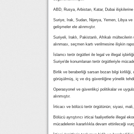
ABD, Rusya, Arbistan, Katar, Dubai ilişkilerine 
Suriye, Irak, Sudan, Nijerya, Yemen, Libya v
gelişmeler ele alınmıştır.
Suriyeli, Iraklı, Pakistanlı, Afrikalı mülteciler
alınması, seçmen kartı verilmesine ilişkin rapo
İslamcı terör örgütleri ile legal ve illegal işbirl
Suriye'de konumlanan terör örgütleriyle mücadel
Birlik ve beraberliği sarsan bozan bilgi kirlili
görüşülmüş, iç ve dış güvenliğine yönelik tehditl
Operasyonel ve güvenlikçi politikalar ve uygula
alınmıştır.
İrticacı ve bölücü terör örgütünün; siyasi, mali, 
Bölücü ayrıştırıcı irticai faaliyetlerle illegal
mücadelenin kararlılıkla devam ettirileceği vur