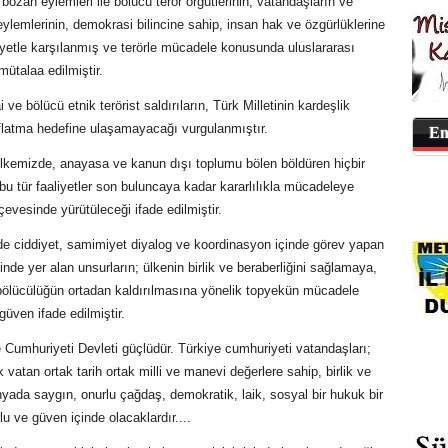
ni bozan eylemleri ile bölücü terör örgütlerinin, vatandaşların ve
eylemlerinin, demokrasi bilincine sahip, insan hak ve özgürlüklerine
yetle karşılanmış ve terörle mücadele konusunda uluslararası
mütalaa edilmiştir.
e bölücü etnik terörist saldırıların, Türk Milletinin kardeşlik
ıflatma hedefine ulaşamayacağı vurgulanmıştır.
En
 ülkemizde, anayasa ve kanun dışı toplumu bölen böldüren hiçbir
tür faaliyetler son buluncaya kadar kararlılıkla mücadeleye
vesinde yürütüleceği ifade edilmiştir.
de ciddiyet, samimiyet diyalog ve koordinasyon içinde görev yapan
de yer alan unsurların; ülkenin birlik ve beraberliğini sağlamaya,
k bölücülüğün ortadan kaldırılmasına yönelik topyekün mücadele
güven ifade edilmiştir.
iye Cumhuriyeti Devleti güçlüdür. Türkiye cumhuriyeti vatandaşları;
tak vatan ortak tarih ortak milli ve manevi değerlere sahip, birlik ve
yada saygın, onurlu çağdaş, demokratik, laik, sosyal bir hukuk bir
lu ve güven içinde olacaklardır....