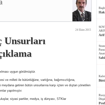
a
Başb
Hak
SOY
24 Ekim 2015
ARI
Arif
ç Unsurları
Stra
Parad
çıklama
Anat
Sab
pılması uygun görülmüştür.
Kale
esi ve milleti ile bütünlüğüne, varlığına, bağımsızlığına,
Bütü
 meydana getiren bütün unsurlarına karşı içten ve dıştan yönetilen
lar yapılmıştır.
Rusy
uşlar, siyasi partiler, medya, iş dünyası, STKlar
Düşü
Pro