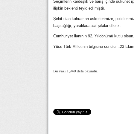
Seçimlerin kardeşlik ve barış içinde sükunet i
ilişkin beklenti teyid edilmiştir.
Şehit olan kahraman askerlerimize, polislerimi
başsağlığı, yaralılara acil şifalar dileriz.
Cumhuriyet ilanının 92. Yıldönümü kutlu olsun.
Yüce Türk Milletinin bilgisine sunulur...23 Eki
Bu yazı 1,949 defa okundu.