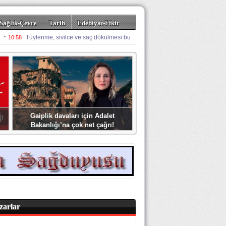
Sağlık-Çevre
Tarih
Edebiyat-Fikir
Gaiplik davaları için Adalet
Bakanlığı’na çok net çağrı!
zarlar