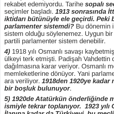
rekabet edemiyordu. Tarihe
sopalı se
seçimler başladı.
1913 sonrasında İtt
iktidarı bütünüyle ele geçirdi. Peki
parlamenter sistemdi?
Bu dönemin i
sistem olduğu söylenemez. Uygun bir 
partili parlamenter sistem denebilir.
4)
1918 yılı Osmanlı savaşı kaybetmiş; 
ülkeyi terk etmişti. Padişah Vahdettin 
dağılmasına karar veriyor. Osmanlı me
memleketlerine dönüyor. Yani parlame
ara veriliyor.
1918den 1920ye kadar 
bir boşluk bulunuyor
.
5)
1920de Atatürkün önderliğinde
ismiyle tekrar toplanıyor. 1923 yılı
İlanına kadar da Türkiyeyi bu mecli