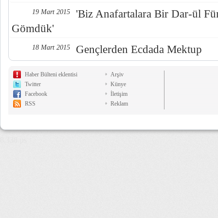
'Biz Anafartalara Bir Dar-ül Fü
19 Mart 2015
Gömdük'
Gençlerden Ecdada Mektup
18 Mart 2015
Haber Bülteni eklentisi
Arşiv
Twitter
Künye
Facebook
İletişim
RSS
Reklam
8,338 µs