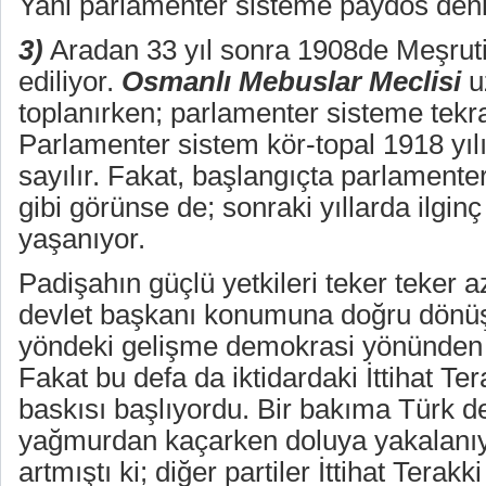
Yani parlamenter sisteme paydos deni
3)
Aradan 33 yıl sonra 1908de Meşruti
ediliyor.
Osmanlı Mebuslar Meclisi
u
toplanırken; parlamenter sisteme tekra
Parlamenter sistem kör-topal 1918 yıl
sayılır. Fakat, başlangıçta parlamenter
gibi görünse de; sonraki yıllarda ilgin
yaşanıyor.
Padişahın güçlü yetkileri teker teker a
devlet başkanı konumuna doğru dönüş
yöndeki gelişme demokrasi yönünden o
Fakat bu defa da iktidardaki İttihat Tera
baskısı başlıyordu. Bir bakıma Türk d
yağmurdan kaçarken doluya yakalanıy
artmıştı ki; diğer partiler İttihat Terakki