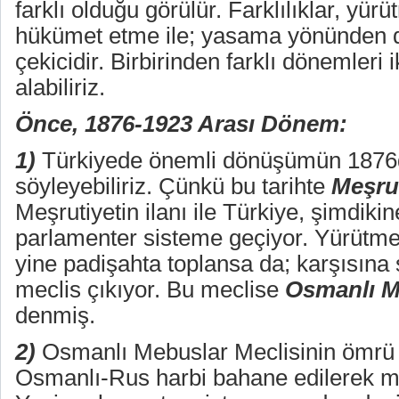
farklı olduğu görülür. Farklılıklar, yür
hükümet etme ile; yasama yönünden d
çekicidir. Birbirinden farklı dönemleri 
alabiliriz.
Önce, 1876-1923 Arası Dönem:
1)
Türkiyede önemli dönüşümün 1876
söyleyebiliriz. Çünkü bu tarihte
Meşru
Meşrutiyetin ilanı ile Türkiye, şimdiki
parlamenter sisteme geçiyor. Yürütm
yine padişahta toplansa da; karşısına 
meclis çıkıyor. Bu meclise
Osmanlı M
denmiş.
2)
Osmanlı Mebuslar Meclisinin ömrü 1
Osmanlı-Rus harbi bahane edilerek mec