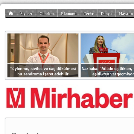
Siyaset
Gündem
Ekonomi
Terör
Dünya
Hayatın 
Kültür-Sanat
Bilim-Teknoloji
Gezi-Turizm
Spor
Misafir K
Tüylenme, sivilce ve saç dökülmesi
Nazlıaka: ''Ailede eşitlikten
bu sendroma işaret edebilir
eşitlikten vazgeçmiyor