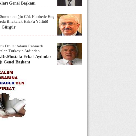
ları Genel Başkanı
 Somuncuoğlu Gök Kubbede Hoş
Seda Bırakarak Hakk'a Yürüdü
i Gürgür
rli Devlet Adamı Rahmetli
rslan Türkeş'in Ardından
.Dr.Mustafa Erkal-Aydınlar
ı Genel Başkanı