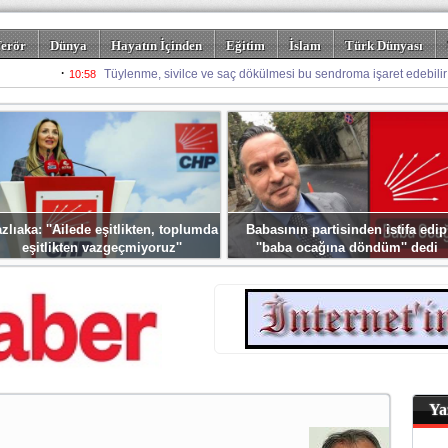
erör
Dünya
Hayatın İçinden
Eğitim
İslam
Türk Dünyası
rizm
Spor
Misafir Kalem
Foto Galeriler
zlıaka: ''Ailede eşitlikten, toplumda
Babasının partisinden istifa edip
eşitlikten vazgeçmiyoruz''
''baba ocağına döndüm'' dedi
Ya