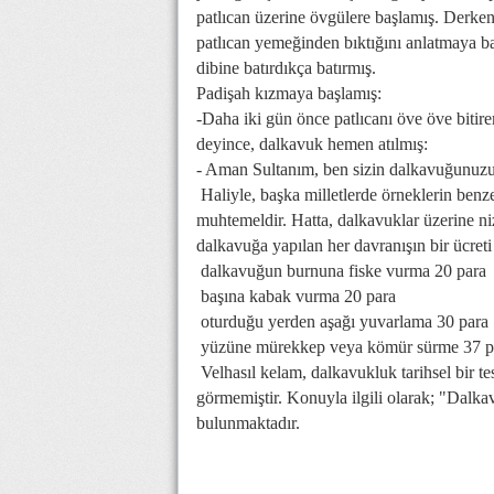
patlıcan üzerine övgülere başlamış. Derken
patlıcan yemeğinden bıktığını anlatmaya ba
dibine batırdıkça batırmış.
Padişah kızmaya başlamış:
-Daha iki gün önce patlıcanı öve öve bitir
deyince, dalkavuk hemen atılmış:
- Aman Sultanım, ben sizin dalkavuğunuzum
Haliyle, başka milletlerde örneklerin ben
muhtemeldir. Hatta, dalkavuklar üzerine n
dalkavuğa yapılan her davranışın bir ücret
 dalkavuğun burnuna fiske vurma 20 para
 başına kabak vurma 20 para
 oturduğu yerden aşağı yuvarlama 30 para
 yüzüne mürekkep veya kömür sürme 37 para
Velhasıl kelam, dalkavukluk tarihsel bir te
görmemiştir. Konuyla ilgili olarak; "Dalkav
bulunmaktadır.