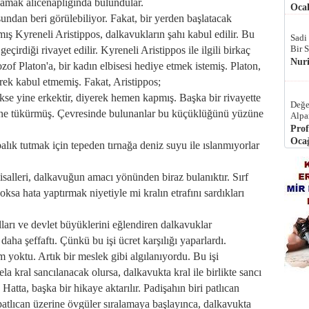
şlamak alicenaplığında bulundular.
Ocak
undan beri görülebiliyor. Fakat, bir yerden başlatacak
mış Kyreneli Aristippos, dalkavukların şahı kabul edilir. Bu
Sadi
Bir 
irdiği rivayet edilir. Kyreneli Aristippos ile ilgili birkaç
Nur
lozof Platon'a, bir kadın elbisesi hediye etmek istemiş. Platon,
ek kabul etmemiş. Fakat, Aristippos;
kse yine erkektir, diyerek hemen kapmış. Başka bir rivayette
Değe
yüzüne tükürmüş. Çevresinde bulunanlar bu küçüklüğünü yüzüne
Alpa
Prof
Ocağ
balık tutmak için tepeden tırnağa deniz suyu ile ıslanmıyorlar
salleri, dalkavuğun amacı yönünden biraz bulanıktır. Sırf
 yoksa hata yaptırmak niyetiyle mi kralın etrafını sardıkları
lları ve devlet büyüklerini eğlendiren dalkavuklar
ha şeffaftı. Çünkü bu işi ücret karşılığı yaparlardı.
yoktu. Artık bir meslek gibi algılanıyordu. Bu işi
kral sancılanacak olursa, dalkavukta kral ile birlikte sancı
atta, başka bir hikaye aktarılır. Padişahın biri patlıcan
atlıcan üzerine övgüler sıralamaya başlayınca, dalkavukta