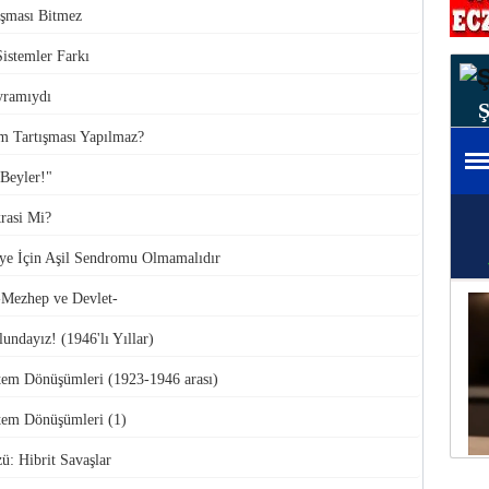
ışması Bitmez
istemler Farkı
yramıydı
m Tartışması Yapılmaz?
Beyler!"
rasi Mi?
ye İçin Aşil Sendromu Olmamalıdır
 -Mezhep ve Devlet-
undayız! (1946'lı Yıllar)
stem Dönüşümleri (1923-1946 arası)
stem Dönüşümleri (1)
ü: Hibrit Savaşlar