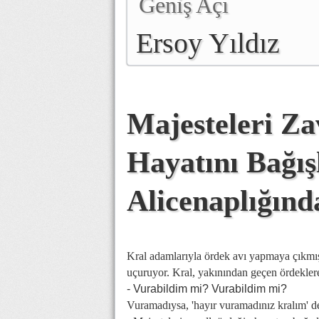
Geniş Açı
Ersoy Yıldız
Majesteleri Za
Hayatını Bağı
Alicenaplığınd
Kral adamlarıyla ördek avı yapmaya çıkmıştı
uçuruyor. Kral, yakınından geçen ördekler
- Vurabildim mi? Vurabildim mi?
Vuramadıysa, 'hayır vuramadınız kralım' 