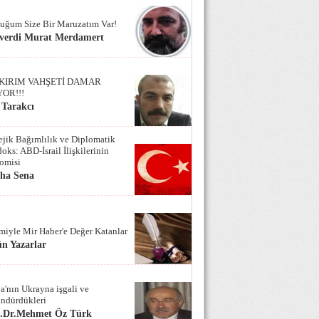
uğum Size Bir Maruzatım Var!
verdi Murat Merdamert
KIRIM VAHŞETİ DAMAR
YOR!!!
 Tarakcı
tejik Bağımlılık ve Diplomatik
oks: ABD-İsrail İlişkilerinin
omisi
iha Sena
miyle Mir Haber'e Değer Katanlar
n Yazarlar
a'nın Ukrayna işgali ve
ndürdükleri
f.Dr.Mehmet Öz Türk