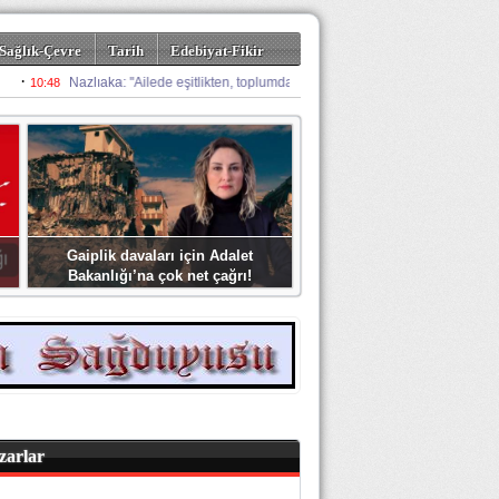
Sağlık-Çevre
Tarih
Edebiyat-Fikir
Gaiplik davaları için Adalet
Bakanlığı’na çok net çağrı!
zarlar