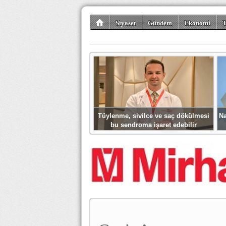
Siyaset
Gündem
Ekonomi
T
Kültür-Sanat
Bilim-Teknoloji
Gezi-Tu
Tüylenme, sivilce ve saç dökülmesi
Na
bu sendroma işaret edebilir