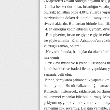
- Majesteleri zavallı ördeğin hayatını bağı
Galiba benzer durumlar, insanlığın varoluş
olursak; Milattan önce 430'lu yıllarda yaşa
meziyetinden dolayı da ömrünü saraylarda geç
rivayet aktarılır. Bunlardan birinde kral, fi
-Ben erkeğim kadın elbisesi giymem, diyer
-Ben giyerim, insan ne giyerse giysin erke
ise şöyle anlatılır: Kral, Aristippos'un 
vurduğu zaman, onlara ;
-Ne var ki bunda, balıkçılar da ufacık bir 
mı? demiş.
Ördek avı misali ve Kyreneli Aristippos mi
kendi istekleri ve iradesi ile mi yaptıkları;
zamanla belli olur.
Bir de, saraylarda şaklabanlık yaparak kra
bulunuyordu. Bu tür dalkavukluğun amacı da
Kimseden gizlenecek, saklanacak bir durum 
mükemmel yapanlar bile bulunurmuş. Mesela 
çekiyormuş gibi kıvrım kıvrım kıvranırmış. H
yemeğini çok severmiş. Bir gün yemekte, p