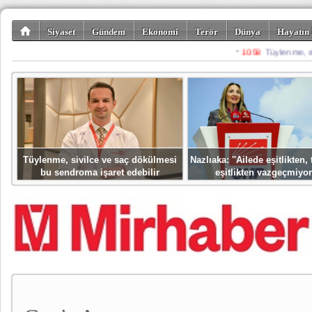
Siyaset
Gündem
Ekonomi
Terör
Dünya
Hayatın 
Kültür-Sanat
Bilim-Teknoloji
Gezi-Turizm
Spor
Misafir K
Tüylenme, sivilce ve saç dökülmesi
Nazlıaka: ''Ailede eşitlikten
bu sendroma işaret edebilir
eşitlikten vazgeçmiyor