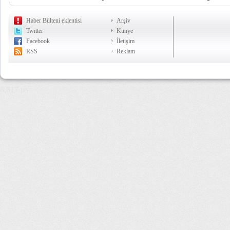
Haber Bülteni eklentisi
Arşiv
Twitter
Künye
Facebook
İletişim
RSS
Reklam
8,817 µs