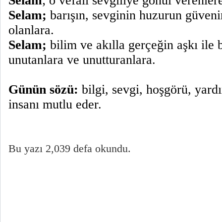
Selam
; o vefalı sevgiliye gönül verenler
Selam;
barışın, sevginin huzurun güvenin
olanlara.
Selam;
bilim ve akılla gerçeğin aşkı ile 
unutanlara ve unutturanlara.
Günün sözü:
bilgi, sevgi, hoşgörü, yar
insanı mutlu eder.
Bu yazı 2,039 defa okundu.