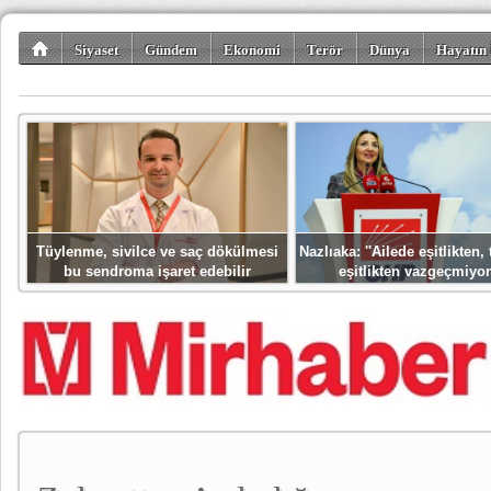
Siyaset
Gündem
Ekonomi
Terör
Dünya
Hayatın 
Kültür-Sanat
Bilim-Teknoloji
Gezi-Turizm
Spor
Misafir K
Tüylenme, sivilce ve saç dökülmesi
Nazlıaka: ''Ailede eşitlikten
bu sendroma işaret edebilir
eşitlikten vazgeçmiyor