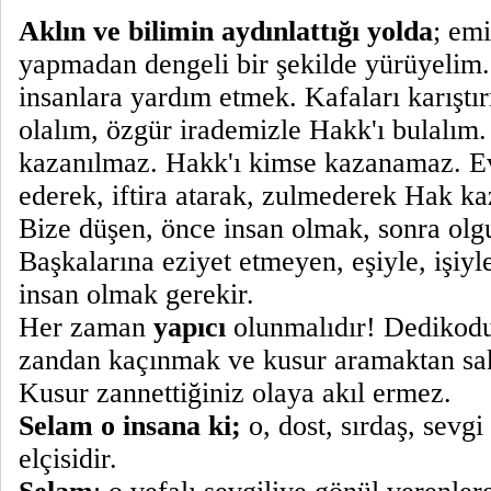
Aklın ve bilimin aydınlattığı yolda
; emi
yapmadan dengeli bir şekilde yürüyelim
insanlara yardım etmek. Kafaları karıştı
olalım, özgür irademizle Hakk'ı bulalı
kazanılmaz. Hakk'ı kimse kazanamaz. Ev
ederek, iftira atarak, zulmederek Hak k
Bize düşen, önce insan olmak, sonra olg
Başkalarına eziyet etmeyen, eşiyle, işiyl
insan olmak gerekir.
Her zaman
yapıcı
olunmalıdır! Dedikodu
zandan kaçınmak ve kusur aramaktan sa
Kusur zannettiğiniz olaya akıl ermez.
Selam o insana ki;
o, dost, sırdaş, sevgi
elçisidir.