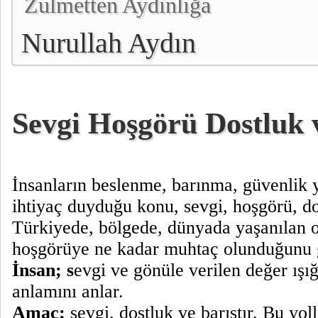
Zulmetten Aydınlığa
Nurullah Aydın
Sevgi Hoşgörü Dostluk 
İnsanların beslenme, barınma, güvenlik
ihtiyaç duyduğu konu, sevgi, hoşgörü, dos
Türkiyede, bölgede, dünyada yaşanılan 
hoşgörüye ne kadar muhtaç olunduğunu g
İnsan; s
evgi ve gönüle verilen değer ışı
anlamını anlar.
Amaç;
sevgi, dostluk ve barıştır. Bu yol