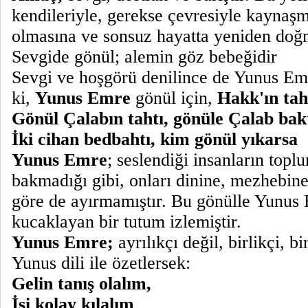
kendileriyle, gerekse çevresiyle kaynaşm
olmasına ve sonsuz hayatta yeniden doğm
Sevgide gönül; alemin göz bebeğidir
Sevgi ve hoşgörü denilince de Yunus Emr
ki,
Yunus Emre
gönül için,
Hakk'ın tah
Gönül Çalabın tahtı, gönüle Çalab bak
İki cihan bedbahtı, kim gönül yıkarsa
Yunus Emre
; seslendiği insanların topl
bakmadığı gibi, onları dinine, mezhebine
göre de ayırmamıştır. Bu gönülle Yunus 
kucaklayan bir tutum izlemiştir.
Yunus Emre;
ayrılıkçı değil, birlikçi, bir
Yunus dili ile özetlersek:
Gelin tanış olalım,
İşi kolay kılalım