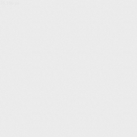
16,186 µs