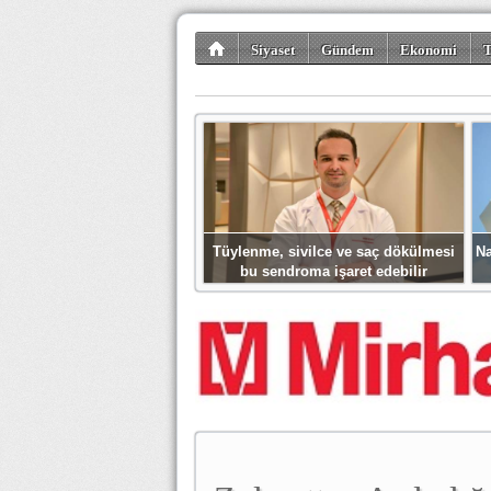
Siyaset
Gündem
Ekonomi
T
Kültür-Sanat
Bilim-Teknoloji
Gezi-Tu
Tüylenme, sivilce ve saç dökülmesi
Na
bu sendroma işaret edebilir