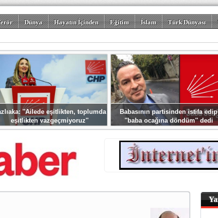
erör
Dünya
Hayatın İçinden
Eğitim
İslam
Türk Dünyası
rizm
Spor
Misafir Kalem
Foto Galeriler
zlıaka: ''Ailede eşitlikten, toplumda
Babasının partisinden istifa edip
eşitlikten vazgeçmiyoruz''
''baba ocağına döndüm'' dedi
Ya