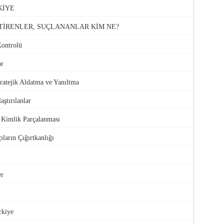
KİYE
TİRENLER, SUÇLANANLAR KİM NE?
Kontrolü
or
atejik Aldatma ve Yanıltma
aştırılanlar
e Kimlik Parçalanması
ıların Çığırtkanlığı
er
rkiye