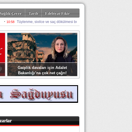
Sağlık-Çevre
Tarih
Edebiyat-Fikir
Gaiplik davaları için Adalet
Bakanlığı’na çok net çağrı!
zarlar