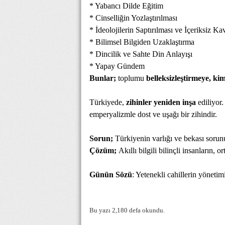
* Yabancı Dilde Eğitim
* Cinselliğin Yozlaştırılması
* İdeolojilerin Saptırılması ve İçeriksiz K
* Bilimsel Bilgiden Uzaklaştırma
* Dincilik ve Sahte Din Anlayışı
* Yapay Gündem
Bunlar;
toplumu
belleksizleştirmeye, kim
Türkiyede,
zihinler yeniden inşa
ediliyor.
emperyalizmle dost ve uşağı bir zihindir.
Sorun;
Türkiyenin varlığı ve bekası sorun
Çözüm;
Akıllı bilgili bilinçli insanların, 
Günün Sözü
: Yetenekli cahillerin yöneti
Bu yazı 2,180 defa okundu.