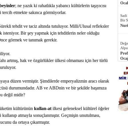
Ocak
beyinler
; ne yazık ki rahatlıkla yabancı kültürlerin taşıyıcısı
iği tercih etmekte sakınca görmüyorlar.
Sadi
Bir 
Nur
ürekli tehdit ve taciz altında tutuluyor. Milli/Ulusal refleksler
k isteniyor. Bir şey yapmak için tehditlerin neler olduğu
. Önce görmek ve tanımak gerekir.
Değe
Alpa
iliyor.
Prof
Ocağ
fahı artmış, hak ve özgürlükler ülkesi olmaması için her türlü
duruluyor.
yaya düzen vermiştir. Şimdilerde emperyalizmin aracı olarak
zcüsü durumundadır. AB ve ABDnin ve bir şekilde başımıza
bu değil midir?
 tüketim kültürünün
kullan-at
ilkesi geleneksel kültürel öğeler
i kullanıp atmayla sonuçlanmıştır. Geçmişin unutulması,
cunu da ortaya çıkarmıştır.