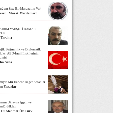
uğum Size Bir Maruzatım Var!
verdi Murat Merdamert
KIRIM VAHŞETİ DAMAR
YOR!!!
 Tarakcı
tejik Bağımlılık ve Diplomatik
oks: ABD-İsrail İlişkilerinin
omisi
iha Sena
miyle Mir Haber'e Değer Katanlar
n Yazarlar
a'nın Ukrayna işgali ve
ndürdükleri
f.Dr.Mehmet Öz Türk