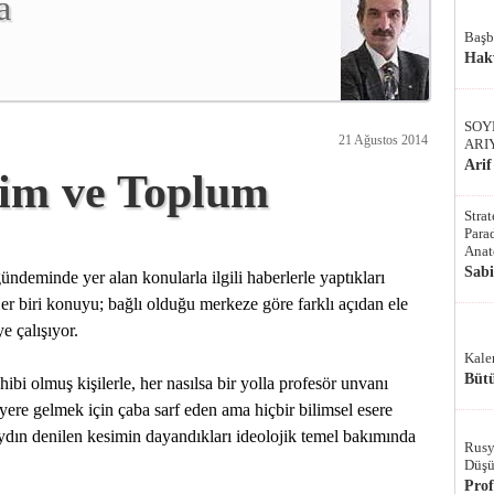
a
Başb
Hak
SOY
21 Ağustos 2014
ARI
Arif
tim ve Toplum
Stra
Parad
Anat
Sab
ndeminde yer alan konularla ilgili haberlerle yaptıkları
er biri konuyu; bağlı olduğu merkeze göre farklı açıdan ele
e çalışıyor.
Kale
Bütü
hibi olmuş kişilerle, her nasılsa bir yolla profesör unvanı
yere gelmek için çaba sarf eden ama hiçbir bilimsel esere
 aydın denilen kesimin dayandıkları ideolojik temel bakımında
Rusy
Düşü
Pro