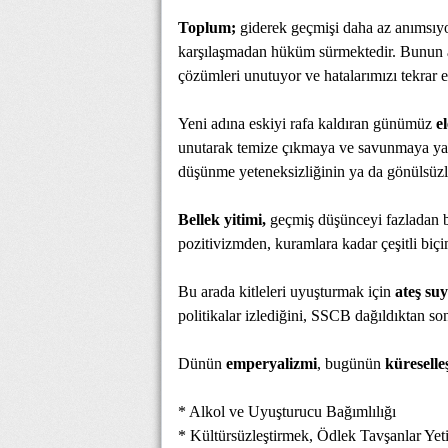
Toplum;
giderek geçmişi daha az anımsıyor
karşılaşmadan hüküm sürmektedir. Bunun aş
çözümleri unutuyor ve hatalarımızı tekrar 
Yeni adına eskiyi rafa kaldıran günümüz
el
unutarak temize çıkmaya ve savunmaya yarar
düşünme yeteneksizliğinin ya da gönülsüz
Bellek yitimi,
geçmiş düşünceyi fazladan bi
pozitivizmden, kuramlara kadar çeşitli biçim
Bu arada kitleleri uyuşturmak için
ateş su
politikalar izlediğini, SSCB dağıldıktan s
Dünün
emperyalizmi
, bugünün
küreselle
* Alkol ve Uyuşturucu Bağımlılığı
* Kültürsüzleştirmek, Ödlek Tavşanlar Yet