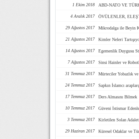
1 Ekim 2018
ABD-NATO VE TÜR
4 Aralık 2017
ÖVÜLENLER, ELEŞ
29 Ağustos 2017
Mikrodalga ile Beyin 
21 Ağustos 2017
Kimler Neleri Tartışıy
14 Ağustos 2017
Egemenlik Duygusu Str
7 Ağustos 2017
Sinsi Hainler ve Robotl
31 Temmuz 2017
Mürteciler Yobazlık v
24 Temmuz 2017
Sapkın İslamcı araplarç
17 Temmuz 2017
Ders Almasını Bilmek
10 Temmuz 2017
Güveni İstismar Edenl
3 Temmuz 2017
Kirletilen Solan Adalet
29 Haziran 2017
Küresel Odaklar ve Tü