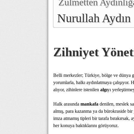
Zulmetten Aydınlığ
Nurullah Aydın
Zihniyet Yöne
Belli merkezler; Türkiye, bölge ve dünya gü
yorumlarla, halkı aydınlatmaya çalışıyor. H
alıyor, zihinlere istenilen
algı
yı yerleştirmey
Halk arasında
mankafa
denilen, meslek sa
almış, para kazanma ya da bürokraside bir 
imza atmamış tipleri bir tarafa bırakırsak,
her konuya baktıklarını görüyoruz.