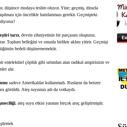
, düşünce modaya teslim oluyor. Yine; geçmiş, itirazla
ılması için öncelikle hatırlanması gerekir. Geçmişteki
ediyoruz!
eştiri tarzı
, devrin zihniyetinin bir parçasını oluşturur,
En
. Toplum belleğini ve onunla birlikte aklını yitirir. Geçmişi
lüğünün bedeli düşünememektir.
r entelektüel çöplük gibi sırtından atan radikal ampirisizm ve
ler alır.
yunu
sadece Amerikalılar kullanmadı. Rusların da benzer
onra görüldü. Ateş suyunun adı da votkaydı.
şmeciliği
, ateş suyu etkisi yaratan birçok araç geliştirmiştir.
iştirmek