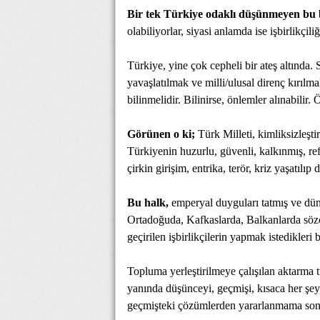
Bir tek Türkiye odaklı düşünmeyen bu 
olabiliyorlar, siyasi anlamda ise işbirlikçil
Türkiye, yine çok cepheli bir ateş altında. S
yavaşlatılmak ve milli/ulusal direnç kırılma
bilinmelidir. Bilinirse, önlemler alınabilir
Görünen o ki;
Türk Milleti, kimliksizleştir
Türkiyenin huzurlu, güvenli, kalkınmış, re
çirkin girişim, entrika, terör, kriz yaşatılıp 
Bu halk,
emperyal duyguları tatmış ve dün
Ortadoğuda, Kafkaslarda, Balkanlarda sö
geçirilen işbirlikçilerin yapmak istedikleri 
Topluma yerleştirilmeye çalışılan aktarma
yanında düşünceyi, geçmişi, kısaca her şey
geçmişteki çözümlerden yararlanmama sonu