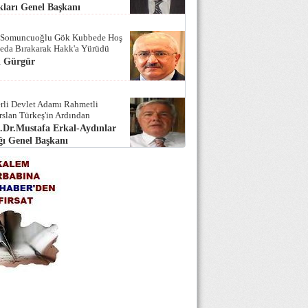
ları Genel Başkanı
 Somuncuoğlu Gök Kubbede Hoş
Seda Bırakarak Hakk'a Yürüdü
i Gürgür
rli Devlet Adamı Rahmetli
rslan Türkeş'in Ardından
.Dr.Mustafa Erkal-Aydınlar
ı Genel Başkanı