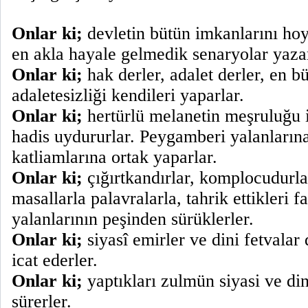
Onlar ki;
devletin bütün imkanlarını hoy
en akla hayale gelmedik senaryolar yazar
Onlar ki;
hak derler, adalet derler, en b
adaletesizliği kendileri yaparlar.
Onlar ki;
hertürlü melanetin meşruluğu iç
hadis uydururlar. Peygamberi yalanlarına
katliamlarına ortak yaparlar.
Onlar ki;
çığırtkandırlar, komplocudurla
masallarla palavralarla, tahrik ettikleri fa
yalanlarının peşinden sürüklerler.
Onlar ki;
siyasî emirler ve dini fetvalar
icat ederler.
Onlar ki;
yaptıkları zulmün siyasi ve di
sürerler.