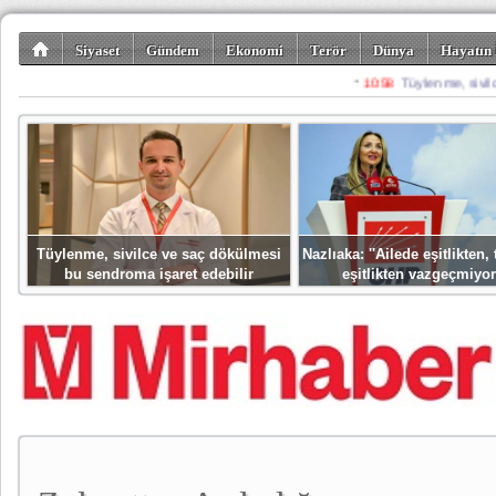
Siyaset
Gündem
Ekonomi
Terör
Dünya
Hayatın 
Kültür-Sanat
Bilim-Teknoloji
Gezi-Turizm
Spor
Misafir K
Tüylenme, sivilce ve saç dökülmesi
Nazlıaka: ''Ailede eşitlikten
bu sendroma işaret edebilir
eşitlikten vazgeçmiyor