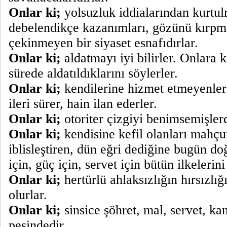
Onlar ki;
yolsuzluk iddialarından kurtul
debelendikçe kazanımları, gözünü kırp
çekinmeyen bir siyaset esnafıdırlar.
Onlar ki;
aldatmayı iyi bilirler. Onlara k
sürede aldatıldıklarını söylerler.
Onlar ki;
kendilerine hizmet etmeyenlerin
ileri sürer, hain ilan ederler.
Onlar ki;
otoriter çizgiyi benimsemişlerd
Onlar ki;
kendisine kefil olanları mahçu
iblisleştiren, dün eğri dediğine bugün do
için, güç için, servet için bütün ilkelerini
Onlar ki;
hertürlü ahlaksızlığın hırsızlığ
olurlar.
Onlar ki;
sinsice şöhret, mal, servet, ka
peşindedir.