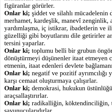
figüranlar görürler.
Onlar ki;
şiddet ve silahlı mücadelenin d
merhamet, kardeşlik, manevî zenginlik, 
yardımlaşma, iç istikrar, ibadetlerin ve 
güzelliği gibi boyutlarını dile getirirle
tersini yaparlar.
Onlar ki;
toplumu belli bir grubun öngör
dönüştürmeyi düşünenler itaat etmeyen c
etmenin, itaat edenleri devlete bağlamanı
Onlar ki;
negatif ve pozitif ayrımcılığı 
karşı cemaat oluşturmaya çalışırlar.
Onlar ki;
demokrasi, hukukun üstünlüğü 
araçsallaştırırlar.
Onlar ki;
radikalliğin, köktendinciliğin, 
savunucularıdırlar.