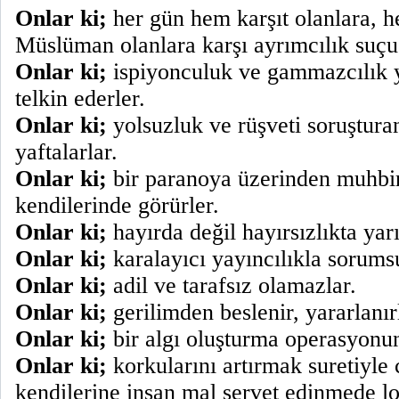
Onlar ki;
her gün hem karşıt olanlara, h
Müslüman olanlara karşı ayrımcılık suçu 
Onlar ki;
ispiyonculuk ve gammazcılık 
telkin ederler.
Onlar ki;
yolsuzluk ve rüşveti soruşturan
yaftalarlar.
Onlar ki;
bir paranoya üzerinden muhbi
kendilerinde görürler.
Onlar ki;
hayırda değil hayırsızlıkta yarı
Onlar ki;
karalayıcı yayıncılıkla sorumsu
Onlar ki;
adil ve tarafsız olamazlar.
Onlar ki;
gerilimden beslenir, yararlanır
Onlar ki;
bir algı oluşturma operasyonun
Onlar ki;
korkularını artırmak suretiyle 
kendilerine insan mal servet edinmede lo