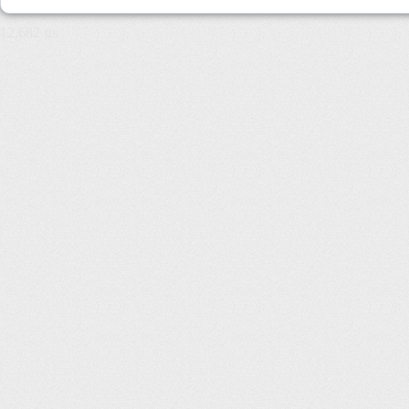
12,682 µs