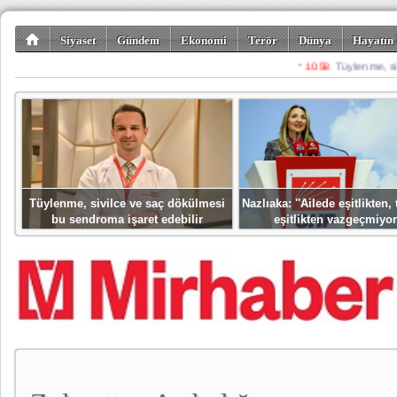
Siyaset
Gündem
Ekonomi
Terör
Dünya
Hayatın 
Kültür-Sanat
Bilim-Teknoloji
Gezi-Turizm
Spor
Misafir K
Tüylenme, sivilce ve saç dökülmesi
Nazlıaka: ''Ailede eşitlikten
bu sendroma işaret edebilir
eşitlikten vazgeçmiyor