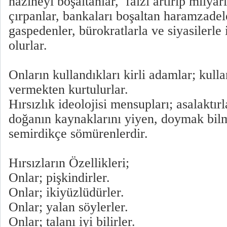
hazineyi boşaltanlar, faizi artırıp milyar
çırpanlar, bankaları boşaltan haramzadele
gaspedenler, bürokratlarla ve siyasilerle i
olurlar.
Onların kullandıkları kirli adamlar; kull
vermekten kurtulurlar.
Hırsızlık ideolojisi mensupları; asalaktır
doğanın kaynaklarını yiyen, doymak bil
semirdikçe sömürenlerdir.
Hırsızların Özellikleri;
Onlar; pişkindirler.
Onlar; ikiyüzlüdürler.
Onlar; yalan söylerler.
Onlar; talanı iyi bilirler.