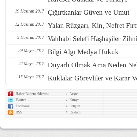
Çığırtkanlar Güven ve Umut
19 Haziran 2017
Yalan Rüzgarı, Kin, Nefret Fırt
12 Haziran 2017
Vahhabi Selefi Haşhaşiler Zihn
5 Haziran 2017
Bilgi Algı Medya Hukuk
29 Mayıs 2017
Duyarlı Olmak Ama Neden Nel
22 Mayıs 2017
Kuklalar Görevliler ve Karar Ve
15 Mayıs 2017
Haber Bülteni eklentisi
Arşiv
Twitter
Künye
Facebook
İletişim
RSS
Reklam
11,208 µs