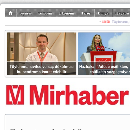
Siyaset
Gündem
Ekonomi
Terör
Dünya
Hayatın 
Kültür-Sanat
Bilim-Teknoloji
Gezi-Turizm
Spor
Misafir K
Tüylenme, sivilce ve saç dökülmesi
Nazlıaka: ''Ailede eşitlikten
bu sendroma işaret edebilir
eşitlikten vazgeçmiyor