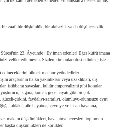
k'ü çocuk kadın demeden katleden Yunanistan'a destek olmuş
ir zaaf, bir düşkünlük, bir akılsızlık ya da düşüncesizlik
ûresi'nin 23. Âyetinde : Ey iman edenler! Eğer küfrü imana
inizi veliler edinmeyin. Sizden kim onları dost edinirse, işte
t edineceklerini bilmek mecburiyetindedirler.
işim araçlarının halka yakınlıkları veya uzaklıkları, dış
ar, istihbarat savaşları, kültür emperyalizmi gibi konular
i, uyuşturucu, sigara, kumar, gece hayatı gibi bir çok
, güzeli-çirkini, faydalıyı-zararlıyı, olumluyu-olumsuzu ayırt
ağlığa, ahlâkâ, aile hayatına, çevreye ve insan hayatına,
s ve makam düşkünlükleri, hava atma hevesleri, toplumun
ler başka düşkünlükleri de körükler.