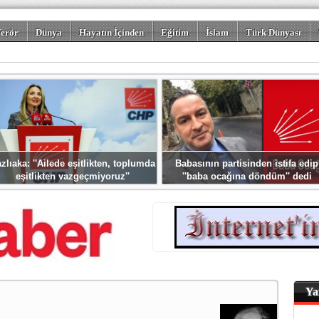
erör
Dünya
Hayatın İçinden
Eğitim
İslam
Türk Dünyası
rizm
Spor
Misafir Kalem
Foto Galeriler
zlıaka: ''Ailede eşitlikten, toplumda
Babasının partisinden istifa edip
eşitlikten vazgeçmiyoruz''
''baba ocağına döndüm'' dedi
Ya