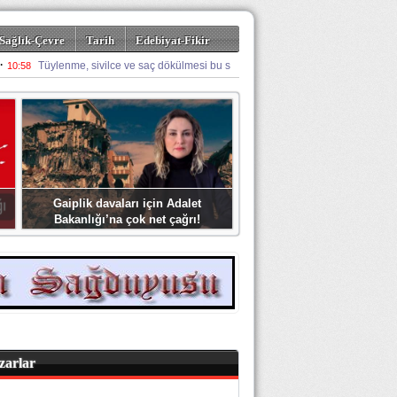
Sağlık-Çevre
Tarih
Edebiyat-Fikir
Gaiplik davaları için Adalet
Bakanlığı’na çok net çağrı!
zarlar