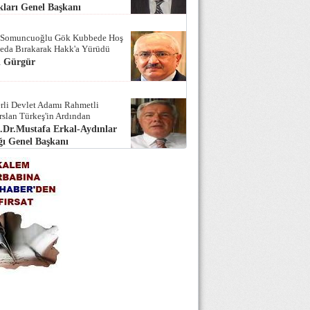
ları Genel Başkanı
 Somuncuoğlu Gök Kubbede Hoş
Seda Bırakarak Hakk'a Yürüdü
i Gürgür
rli Devlet Adamı Rahmetli
rslan Türkeş'in Ardından
.Dr.Mustafa Erkal-Aydınlar
ı Genel Başkanı