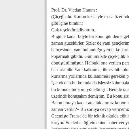
Prof. Dr. Vicdan Hanım :
(Çiçeği alır. Karton kesiciyle masa üzerin
gibi içine bırakır.)
Çok teşekkür ediyorum.
Bugüne kadar böyle bir konu gündeme gelme
zaman güzeldirler. Sizler de yani gençlerimi
bahçesinde, yani bulunduğu yerde, koparı
koparmak gibidir. Günümüzde çiçekçilik bir
dönüştürülmüştür. Halbuki ona verilen paralar
bastırılabilir. Yani kalkınma, ilim sahibi ol
kurtarma yollarında kullanılması gereken p
İşte vicdan bu konuda da işlevsiz kılınmak
bu konuda bir soru yöneltmişti. Ben de ona 
üzerinde konuşalım demiştim. Bu konu sizi
Bakın buraya kadar anlattıklarımız konunun
zaman verilir?» Bu soruya cevap vermemiz
Geçmişte Fransa'da bir teknik okulda eğit
kırıyor. Ve derhal öğretmenine haber veri