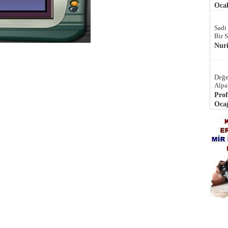
Ocak
Sadi
Bir 
Nur
Değe
Alpa
Prof
Ocağ