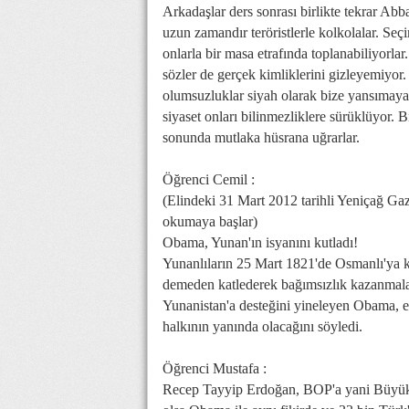
Arkadaşlar ders sonrası birlikte tekrar Abba
uzun zamandır teröristlerle kolkolalar. Seç
onlarla bir masa etrafında toplanabiliyorlar.
sözler de gerçek kimliklerini gizleyemiyor. 
olumsuzluklar siyah olarak bize yansımaya
siyaset onları bilinmezliklere sürüklüyor. 
sonunda mutlaka hüsrana uğrarlar.
Öğrenci Cemil :
(Elindeki 31 Mart 2012 tarihli Yeniçağ Gaz
okumaya başlar)
Obama, Yunan'ın isyanını kutladı!
Yunanlıların 25 Mart 1821'de Osmanlı'ya k
demeden katlederek bağımsızlık kazanmala
Yunanistan'a desteğini yineleyen Obama, 
halkının yanında olacağını söyledi.
Öğrenci Mustafa :
Recep Tayyip Erdoğan, BOP'a yani Büyük 