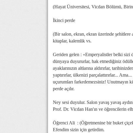
(Hayat Üniversitesi, Vicdan Bölümü, Birinc
İkinci perde
(Bir salon, ekran, ekran üzerinde şehitlere
kitaplar, kalemlik vs.
Geriden gelen : «Emperyalistler belki sizi d
dünyaya duyururlar, hak etmediğiniz ödüllerle
ayaklarınızın altlarına aldırırlar, tarihinizd
yaptırırlar, ülkenizi parçalattırırlar... Ama.
uçurumları farkedemezsiniz! Unutmayın ki
perde açılır.
Ney sesi duyulur. Salon yavaş yavaş aydın
Prof. Dr. Vicdan Han'ın ve öğrencilerin elbi
Öğrenci Ali : (Öğretmenine bir buket çiçek
Efendim sizin için getirdim.