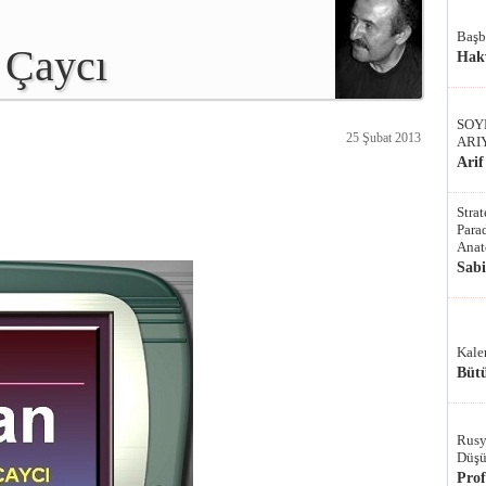
Başb
 Çaycı
Hak
SOY
25 Şubat 2013
ARI
Arif
Stra
Parad
Anat
Sab
Kale
Bütü
Rusy
Düşü
Pro