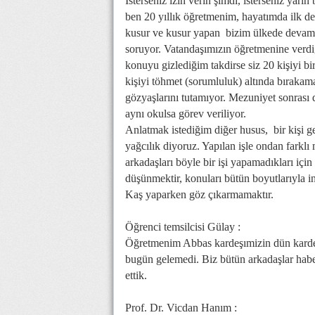
İsterseniz izin verin şimdi, isterseniz yar
ben 20 yıllık öğretmenim, hayatımda ilk de
kusur ve kusur yapan bizim ülkede devamlı
soruyor. Vatandaşımızın öğretmenine verdi
konuyu gizlediğim takdirse siz 20 kişiyi b
kişiyi töhmet (sorumluluk) altında bıraka
gözyaşlarını tutamıyor. Mezuniyet sonrası 
aynı okulsa görev veriliyor.
Anlatmak istediğim diğer husus, bir kişi ge
yağcılık diyoruz. Yapılan işle ondan farkl
arkadaşları böyle bir işi yapamadıkları için
düşünmektir, konuları bütün boyutlarıyla i
Kaş yaparken göz çıkarmamaktır.
Öğrenci temsilcisi Gülay :
Öğretmenim Abbas kardeşımizin dün kardeşi 
bugün gelemedi. Biz bütün arkadaşlar haber
ettik.
Prof. Dr. Vicdan Hanım :