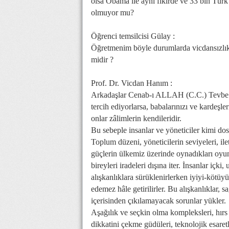
olsa Obama ile aynı fikirde ve 33 bin Tür
olmuyor mu?
Öğrenci temsilcisi Gülay :
Öğretmenim böyle durumlarda vicdansızlık b
midir ?
Prof. Dr. Vicdan Hanım :
Arkadaşlar Cenab-ı ALLAH (C.C.) Tevbe S
tercih ediyorlarsa, babalarınızı ve kardeşler
onlar zâlimlerin kendileridir.
Bu sebeple insanlar ve yöneticiler kimi dos
Toplum düzeni, yöneticilerin seviyeleri, ilet
güçlerin ülkemiz üzerinde oynadıkları oyunl
bireyleri iradeleri dışına iter. İnsanlar içk
alışkanlıklara sürüklenirlerken iyiyi-kötüyü
edemez hâle getirilirler. Bu alışkanlıklar, s
içerisinden çıkılamayacak sorunlar yükler.
Aşağılık ve seçkin olma kompleksleri, hır
dikkatini çekme güdüleri, teknolojik esaret