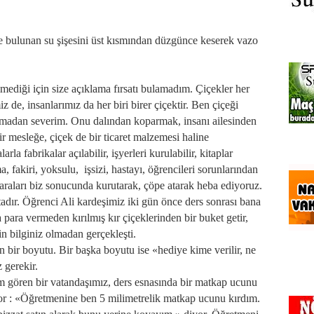
de bulunan su şişesini üst kısmından düzgünce keserek vazo
diği için size açıklama fırsatı bulamadım. Çiçekler her
z de, insanlarımız da her biri birer çiçektir. Ben çiçeği
lmadan severim. Onu dalından koparmak, insanı ailesinden
 mesleğe, çiçek de bir ticaret malzemesi haline
la fabrikalar açılabilir, işyerleri kurulabilir, kitaplar
ma, fakiri, yoksulu, işsizi, hastayı, öğrencileri sorunlarından
araları biz sonucunda kurutarak, çöpe atarak heba ediyoruz.
tadır. Öğrenci Ali kardeşimiz iki gün önce ders sonrası bana
para vermeden kırılmış kır çiçeklerinden bir buket getir,
n bilginiz olmadan gerçekleşti.
 bir boyutu. Bir başka boyutu ise «hediye kime verilir, ne
 gerekir.
im gören bir vatandaşımız, ders esnasında bir matkap ucunu
yor : «Öğretmenine ben 5 milimetrelik matkap ucunu kırdım.