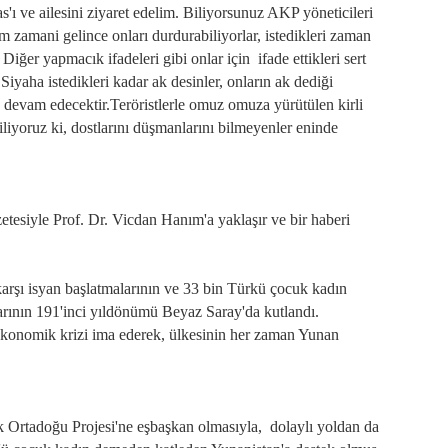
s'ı ve ailesini ziyaret edelim. Biliyorsunuz AKP yöneticileri
im zamani gelince onları durdurabiliyorlar, istedikleri zaman
 Diğer yapmacık ifadeleri gibi onlar için ifade ettikleri sert
Siyaha istedikleri kadar ak desinler, onların ak dediği
 devam edecektir.Teröristlerle omuz omuza yürütülen kirli
Biliyoruz ki, dostlarını düşmanlarını bilmeyenler eninde
etesiyle Prof. Dr. Vicdan Hanım'a yaklaşır ve bir haberi
arşı isyan başlatmalarının ve 33 bin Türkü çocuk kadın
rının 191'inci yıldönümü Beyaz Saray'da kutlandı.
ekonomik krizi ima ederek, ülkesinin her zaman Yunan
Ortadoğu Projesi'ne eşbaşkan olmasıyla, dolaylı yoldan da