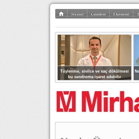
Siyaset
Gündem
Ekonomi
T
Kültür-Sanat
Bilim-Teknoloji
Gezi-Tu
Tüylenme, sivilce ve saç dökülmesi
Na
bu sendroma işaret edebilir