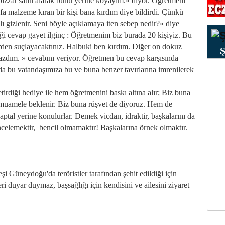
ın bizzat satın alarak bunu yerine koyayım.» diyor. Öğretmeni
fa malzeme kıran bir kişi bana kırdım diye bildirdi. Çünkü
 gizlenir. Seni böyle açıklamaya iten sebep nedir?» diye
ği cevap gayet ilginç : Öğretmenim biz burada 20 kişiyiz. Bu
irden suçlayacaktınız. Halbuki ben kırdım. Diğer on dokuz
mazdım. » cevabını veriyor. Öğretmen bu cevap karşısında
da bu vatandaşımıza bu ve buna benzer tavırlarına imrenilerek
tirdiği hediye ile hem öğretmenini baskı altına alır; Biz buna
ı muamele beklenir. Biz buna rüşvet de diyoruz. Hem de
 aptal yerine konulurlar. Demek vicdan, idraktir, başkalarını da
ncelemektir, bencil olmamaktır! Başkalarına örnek olmaktır.
Güneydoğu'da teröristler tarafından şehit edildiği için
i duyar duymaz, başsağlığı için kendisini ve ailesini ziyaret