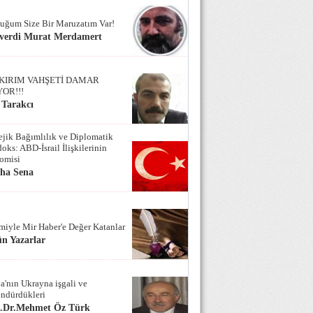
uğum Size Bir Maruzatım Var!
verdi Murat Merdamert
KIRIM VAHŞETİ DAMAR
YOR!!!
 Tarakcı
tejik Bağımlılık ve Diplomatik
oks: ABD-İsrail İlişkilerinin
omisi
iha Sena
miyle Mir Haber'e Değer Katanlar
n Yazarlar
a'nın Ukrayna işgali ve
ndürdükleri
f.Dr.Mehmet Öz Türk