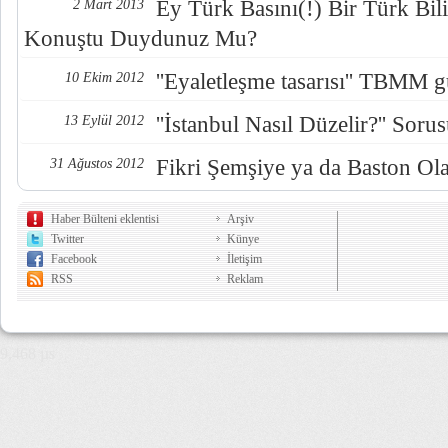
Ey Türk Basını(!) Bir Türk Bi
2 Mart 2013
Konuştu Duydunuz Mu?
''Eyaletleşme tasarısı'' TBMM
10 Ekim 2012
''İstanbul Nasıl Düzelir?'' Sor
13 Eylül 2012
Fikri Şemşiye ya da Baston O
31 Ağustos 2012
Haber Bülteni eklentisi
Arşiv
Twitter
Künye
Facebook
İletişim
RSS
Reklam
9,468 µs