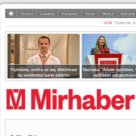
Siyaset
Gündem
Ekonomi
Terör
Dünya
Hayatın 
Kültür-Sanat
Bilim-Teknoloji
Gezi-Turizm
Spor
Misafir K
Tüylenme, sivilce ve saç dökülmesi
Nazlıaka: ''Ailede eşitlikten
bu sendroma işaret edebilir
eşitlikten vazgeçmiyor