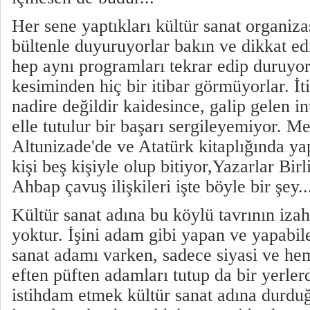
Her sene yaptıkları kültür sanat organiza
bültenle duyuruyorlar bakın ve dikkat ed
hep aynı programları tekrar edip duruyor
kesiminden hiç bir itibar görmüyorlar. İti
nadire değildir kaidesince, galip gelen i
elle tutulur bir başarı sergileyemiyor. M
Altunizade'de ve Atatürk kitaplığında ya
kişi beş kişiyle olup bitiyor,Yazarlar Birl
Ahbap çavuş ilişkileri işte böyle bir şey..
Kültür sanat adına bu köylü tavrının izah 
yoktur. İşini adam gibi yapan ve yapabil
sanat adamı varken, sadece siyasi ve hemş
eften püften adamları tutup da bir yerler
istihdam etmek kültür sanat adına durdu