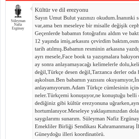
Kültür ve dil erezyonu
Sayın Umut Bulut yazınızı okudum.İnanınki s
Süleyman
Nafiz
var,ama ben meseleye bir misalle değişik cep
Ergünay
Geçenlerde babamın fotoğrafını aldım ve bakt
12 yaşında imiş,arkasını çevirdim baktım,osma
tarih atılmış.Babamın resminin arkasına yazd
ayrı mesele,Face book ta yazışmalara bakıyoru
ay sonra anlayamayacağı kelimelerle dolu,kel
değil,Türkçe desen değil,Tarzanca derler oda 
aşkolsun.Ben babamın yazısını okuyamıyor,İnt
anlayamıyorum.Adam Türkçe cümlesinin içine
neler.Türkçemi konuşuyor,ne konuştuğu belli 
dediğiniz gibi kültür erezyonuna uğrarken,ay
hortumlanıyor.Meseleye yaklaşımınızdan dolayı
saygılarımı sunarım. Süleyman Nafiz Erg
Emekliler Birliği Sendikası Kahramanmaraş İ
Güneydoğu illeri koordinatörü.