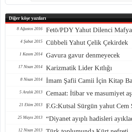
Diğer köşe yazıları
Fetö/PDY Yahut Dilenci Mafya
8 Ağustos 2016
Cübbeli Yahut Çelik Çekirdek
4 Şubat 2015
Gavura gavur denmeyecek
1 Kasım 2014
Karizmatik Lider Kıtlığı
17 Nisan 2014
İmam Şafii Camii İçin Kitap Ba
8 Nisan 2014
Cemaat: İtibar ve masumiyet a
5 Aralık 2013
F.G:Kutsal Sürgün yahut Cem
21 Ekim 2013
“Diyanet ayıplı hadisleri ayıkla
25 Mayıs 2013
Türk toplumunda Kürt nefreti
12 Nisan 2013