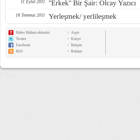
''Erkek'' Bir Şair: Olcay Yazıcı
11 Eylül 2011
Yerleşmek/ yerlileşmek
18 Temmuz 2011
Haber Bülteni eklentisi
Arşiv
Twitter
Künye
Facebook
İletişim
RSS
Reklam
7,735 µs