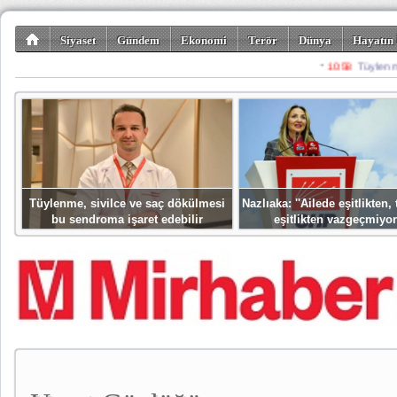
Siyaset
Gündem
Ekonomi
Terör
Dünya
Hayatın 
Kültür-Sanat
Bilim-Teknoloji
Gezi-Turizm
Spor
Misafir K
Tüylenme, sivilce ve saç dökülmesi
Nazlıaka: ''Ailede eşitlikten
bu sendroma işaret edebilir
eşitlikten vazgeçmiyor