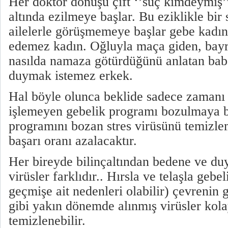
Her doktor dönüşü çift ‘’suç kimdeymiş’’
altında ezilmeye başlar. Bu eziklikle bir
ailelerle görüşmemeye başlar gebe kad
edemez kadın. Oğluyla maça giden, bay
nasılda namaza götürdüğünü anlatan baba
duymak istemez erkek.
Hal böyle olunca beklide sadece zamanı 
işlemeyen gebelik programı bozulmaya b
programını bozan stres virüsünü temizle
başarı oranı azalacaktır.
Her bireyde bilinçaltından bedene ve duy
virüsler farklıdır.. Hırsla ve telaşla gebe
geçmişe ait nedenleri olabilir) çevrenin g
gibi yakın dönemde alınmış virüsler kol
temizlenebilir.