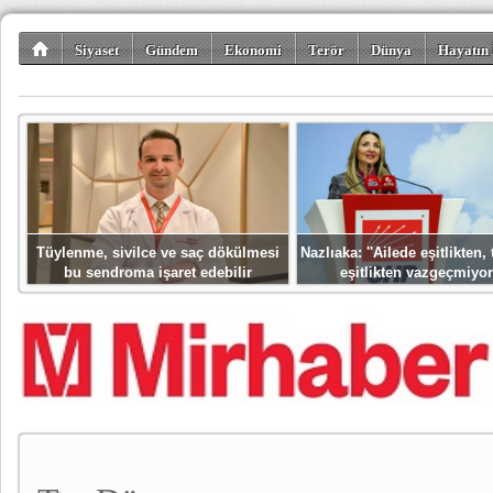
Siyaset
Gündem
Ekonomi
Terör
Dünya
Hayatın 
Kültür-Sanat
Bilim-Teknoloji
Gezi-Turizm
Spor
Misafir K
Tüylenme, sivilce ve saç dökülmesi
Nazlıaka: ''Ailede eşitlikten
bu sendroma işaret edebilir
eşitlikten vazgeçmiyor