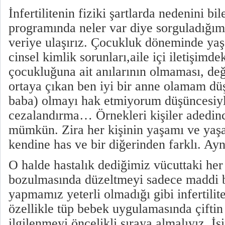
İnfertilitenin fiziki şartlarda nedenini bil
programında neler var diye sorguladığım
veriye ulaşırız. Çocukluk döneminde yaş
cinsel kimlik sorunları,aile içi iletişimde
çocukluğuna ait anılarının olmaması, değ
ortaya çıkan ben iyi bir anne olamam düş
baba) olmayı hak etmiyorum düşüncesiy
cezalandırma… Örnekleri kişiler adedin
mümkün. Zira her kişinin yaşamı ve yaşa
kendine has ve bir diğerinden farklı. Ayn
O halde hastalık dediğimiz vücuttaki her
bozulmasında düzeltmeyi sadece maddi 
yapmamız yeterli olmadığı gibi infertilite
özellikle tüp bebek uygulamasında çiftin
ilgilenmeyi öncelikli sıraya almalıyız. İ