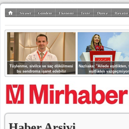
Siyaset
Gündem
Ekonomi
Terör
Dünya
Hayatın 
Kültür-Sanat
Bilim-Teknoloji
Gezi-Turizm
Spor
Misafir K
Tüylenme, sivilce ve saç dökülmesi
Nazlıaka: ''Ailede eşitlikten
bu sendroma işaret edebilir
eşitlikten vazgeçmiyor
Haber Arşivi