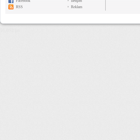
Facebook
İletişim
RSS
Reklam
16,692 µs