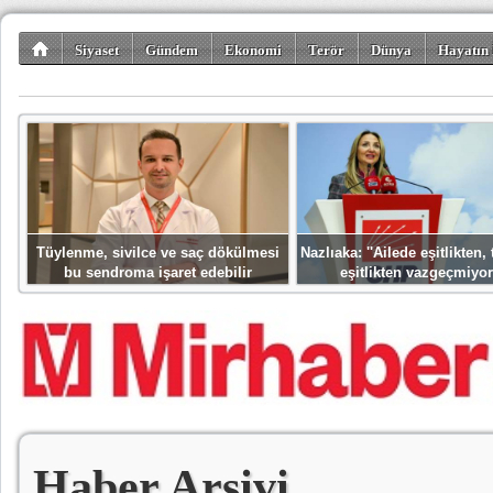
Siyaset
Gündem
Ekonomi
Terör
Dünya
Hayatın 
Kültür-Sanat
Bilim-Teknoloji
Gezi-Turizm
Spor
Misafir K
Tüylenme, sivilce ve saç dökülmesi
Nazlıaka: ''Ailede eşitlikten
bu sendroma işaret edebilir
eşitlikten vazgeçmiyor
Haber Arşivi