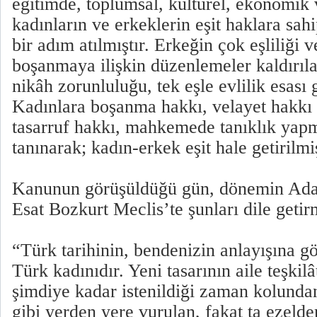
eğitimde, toplumsal, kültürel, ekonomik
kadınların ve erkeklerin eşit haklara sah
bir adım atılmıştır. Erkeğin çok eşliliği ve
boşanmaya ilişkin düzenlemeler kaldırılar
nikâh zorunluluğu, tek eşle evlilik esası g
Kadınlara boşanma hakkı, velayet hakkı 
tasarruf hakkı, mahkemede tanıklık yapm
tanınarak; kadın-erkek eşit hale getirilmiş
Kanunun görüşüldüğü gün, dönemin Ad
Esat Bozkurt Meclis’te şunları dile getirm
“Türk tarihinin, bendenizin anlayışına gö
Türk kadınıdır. Yeni tasarının aile teşkil
şimdiye kadar istenildiği zaman kolundan 
gibi yerden yere vurulan, fakat ta ezeld