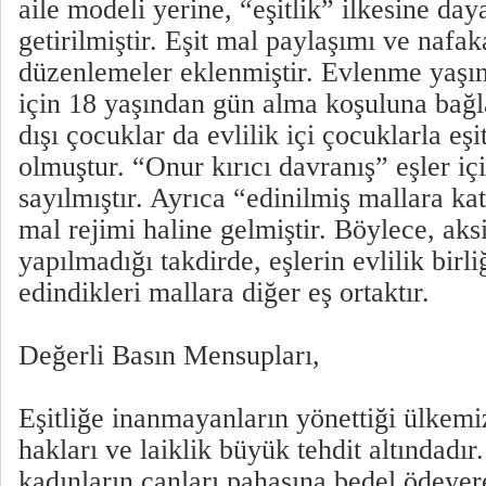
aile modeli yerine, “eşitlik” ilkesine day
getirilmiştir. Eşit mal paylaşımı ve nafaka 
düzenlemeler eklenmiştir. Evlenme yaşın
için 18 yaşından gün alma koşuluna bağla
dışı çocuklar da evlilik içi çocuklarla eşi
olmuştur. “Onur kırıcı davranış” eşler i
sayılmıştır. Ayrıca “edinilmiş mallara ka
mal rejimi haline gelmiştir. Böylece, aks
yapılmadığı takdirde, eşlerin evlilik birli
edindikleri mallara diğer eş ortaktır.
Değerli Basın Mensupları,
Eşitliğe inanmayanların yönettiği ülkemi
hakları ve laiklik büyük tehdit altındadır
kadınların canları pahasına bedel ödeyer