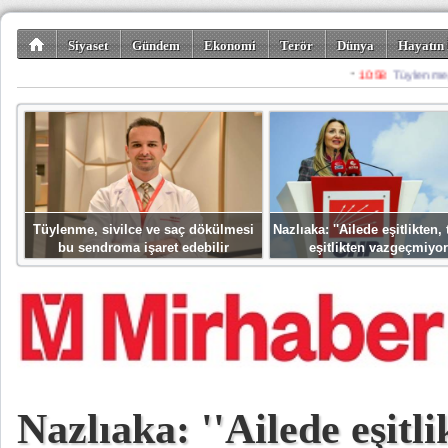
Siyaset
Gündem
Ekonomi
Terör
Dünya
Hayatın 
Kültür-Sanat
Bilim-Teknoloji
Gezi-Turizm
Spor
Misafir K
Tüylenme, sivilce ve saç dökülmesi
Nazlıaka: ''Ailede eşitlikten
bu sendroma işaret edebilir
eşitlikten vazgeçmiyor
Nazlıaka: ''Ailede eşitli