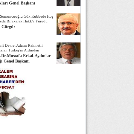
ları Genel Başkanı
 Somuncuoğlu Gök Kubbede Hoş
Seda Bırakarak Hakk'a Yürüdü
i Gürgür
rli Devlet Adamı Rahmetli
rslan Türkeş'in Ardından
.Dr.Mustafa Erkal-Aydınlar
ı Genel Başkanı