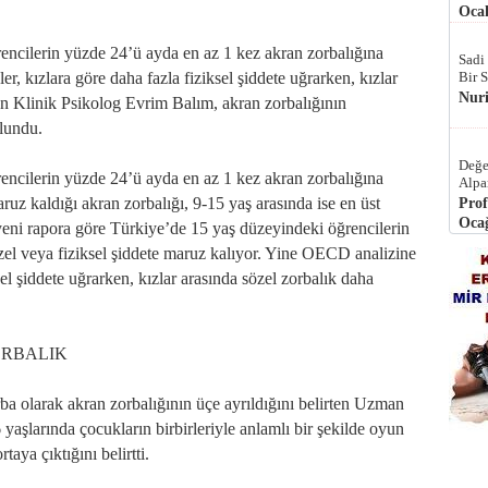
Ocak
encilerin yüzde 24’ü ayda en az 1 kez akran zorbalığına
Sadi
Bir 
, kızlara göre daha fazla fiziksel şiddete uğrarken, kızlar
Nur
n Klinik Psikolog Evrim Balım, akran zorbalığının
ulundu.
Değe
encilerin yüzde 24’ü ayda en az 1 kez akran zorbalığına
Alpa
ruz kaldığı akran zorbalığı, 9-15 yaş arasında ise en üst
Prof
Ocağ
eni rapora göre Türkiye’de 15 yaş düzeyindeki öğrencilerin
zel veya fiziksel şiddete maruz kalıyor. Yine OECD analizine
sel şiddete uğrarken, kızlar arasında sözel zorbalık daha
ORBALIK
rba olarak akran zorbalığının üçe ayrıldığını belirten Uzman
yaşlarında çocukların birbirleriyle anlamlı bir şekilde oyun
aya çıktığını belirtti.