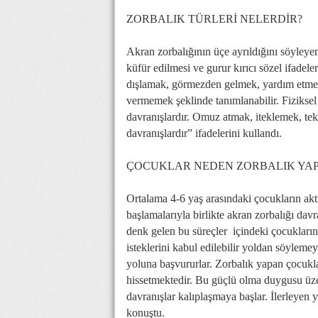
ZORBALIK TÜRLERİ NELERDİR?
Akran zorbalığının üçe ayrıldığını söyleye
küfür edilmesi ve gurur kırıcı sözel ifadel
dışlamak, görmezden gelmek, yardım etmem
vermemek şeklinde tanımlanabilir. Fiziksel 
davranışlardır. Omuz atmak, iteklemek, te
davranışlardır” ifadelerini kullandı.
ÇOCUKLAR NEDEN ZORBALIK YA
Ortalama 4-6 yaş arasındaki çocukların akt
başlamalarıyla birlikte akran zorbalığı da
denk gelen bu süreçler içindeki çocukların 
isteklerini kabul edilebilir yoldan söylemey
yoluna başvururlar. Zorbalık yapan çocukla
hissetmektedir. Bu güçlü olma duygusu üzer
davranışlar kalıplaşmaya başlar. İlerleyen y
konuştu.