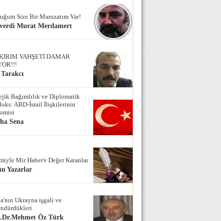
uğum Size Bir Maruzatım Var!
verdi Murat Merdamert
KIRIM VAHŞETİ DAMAR
YOR!!!
 Tarakcı
tejik Bağımlılık ve Diplomatik
oks: ABD-İsrail İlişkilerinin
omisi
iha Sena
miyle Mir Haber'e Değer Katanlar
n Yazarlar
a'nın Ukrayna işgali ve
ndürdükleri
f.Dr.Mehmet Öz Türk