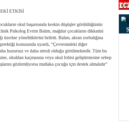
Kİ ETKİSİ
ocukların okul başarısında keskin düşüşler görüldüğünün
linik Psikolog Evrim Balım, mağdur çocukların dikkatini
ı üzerine yönelttiklerini belirtti. Balım, akran zorbalığına
gerektiği konusunda uyardı, “Çevresindeki diğer
daha huzursuz ve daha stresli olduğu görülmektedir. Tüm bu
ne, okuldan kaçmasına veya okul fobisi geliştirmesine sebep
ışlarını gözlemliyorsa mutlaka çocuğu için destek almalıdır”