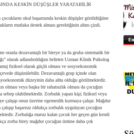
INDA KESKİN DÜŞÜŞLER YARATABİLİR
n çocukların okul başarısında keskin düşüşler görüldüğüne
kların mutlaka destek alması gerektiğinin altını çizdi.
En
ne oranla dezavantajlı bir bireye ya da gruba sistematik bir
ğı” olarak adlandırıldığını belirten Uzman Klinik Psikolog
ntaj fiziksel olarak güçlü olması ve sosyoekonomik
rçevede düşünülebilir. Dezavantajlı grup içinde olan
sosyoekonomik düzeyinin daha altta olduğu görülmektedir.
n olması veya başka bir rahatsızlık olması da çocuğun
na sebep olabilmektedir. Zorbalık yapan kişi; fiziksel veya
eye çalışıp onun üzerine egemenlik kurmaya çalışır. Mağdur
 çalışıp başarısız oldukça zorbalık uygulayan çocuğun
ektedir. Zorbalığa maruz kalan çocuk her geçen gün kendi
dukça zorba birey mağdur çocuğun üstüne daha çok