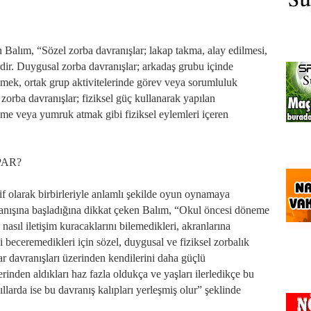
n Balım, “Sözel zorba davranışlar; lakap takma, alay edilmesi,
erdir. Duygusal zorba davranışlar; arkadaş grubu içinde
ek, ortak grup aktivitelerinde görev veya sorumluluk
zorba davranışlar; fiziksel güç kullanarak yapılan
kme veya yumruk atmak gibi fiziksel eylemleri içeren
PAR?
if olarak birbirleriyle anlamlı şekilde oyun oynamaya
vranışına başladığına dikkat çeken Balım, “Okul öncesi döneme
nasıl iletişim kuracaklarını bilemedikleri, akranlarına
i beceremedikleri için sözel, duygusal ve fiziksel zorbalık
r davranışları üzerinden kendilerini daha güçlü
inden aldıkları haz fazla oldukça ve yaşları ilerledikçe bu
ıllarda ise bu davranış kalıpları yerleşmiş olur” şeklinde