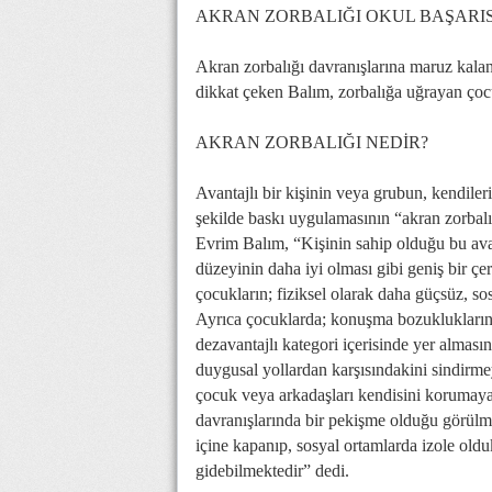
AKRAN ZORBALIĞI OKUL BAŞARIS
Akran zorbalığı davranışlarına maruz kala
dikkat çeken Balım, zorbalığa uğrayan çocu
AKRAN ZORBALIĞI NEDİR?
Avantajlı bir kişinin veya grubun, kendileri
şekilde baskı uygulamasının “akran zorbalı
Evrim Balım, “Kişinin sahip olduğu bu ava
düzeyinin daha iyi olması gibi geniş bir çe
çocukların; fiziksel olarak daha güçsüz, 
Ayrıca çocuklarda; konuşma bozukluklarını
dezavantajlı kategori içerisinde yer alması
duygusal yollardan karşısındakini sindirm
çocuk veya arkadaşları kendisini korumaya
davranışlarında bir pekişme olduğu görülm
içine kapanıp, sosyal ortamlarda izole ol
gidebilmektedir” dedi.