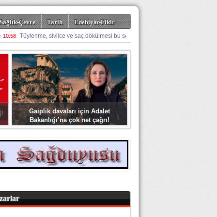
Sağlık-Çevre
Tarih
Edebiyat-Fikir
Gaiplik davaları için Adalet
Bakanlığı’na çok net çağrı!
zarlar