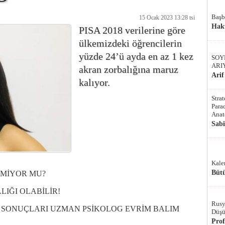
Başb
15 Ocak 2023 13:28 tsi
Hak
PISA 2018 verilerine göre
ülkemizdeki öğrencilerin
yüzde 24’ü ayda en az 1 kez
SOY
ARI
akran zorbalığına maruz
Arif
kalıyor.
Stra
Parad
Anat
Sab
Kale
Bütü
EMİYOR MU?
IĞI OLABİLİR!
Rusy
I SONUÇLARI UZMAN PSİKOLOG EVRİM BALIM
Düşü
Pro