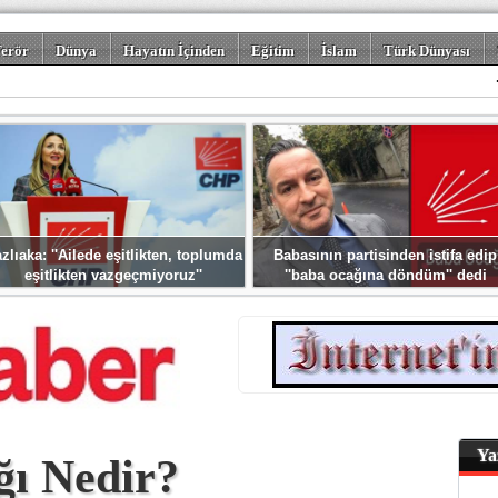
erör
Dünya
Hayatın İçinden
Eğitim
İslam
Türk Dünyası
rizm
Spor
Misafir Kalem
Foto Galeriler
zlıaka: ''Ailede eşitlikten, toplumda
Babasının partisinden istifa edip
eşitlikten vazgeçmiyoruz''
''baba ocağına döndüm'' dedi
Ya
ğı Nedir?