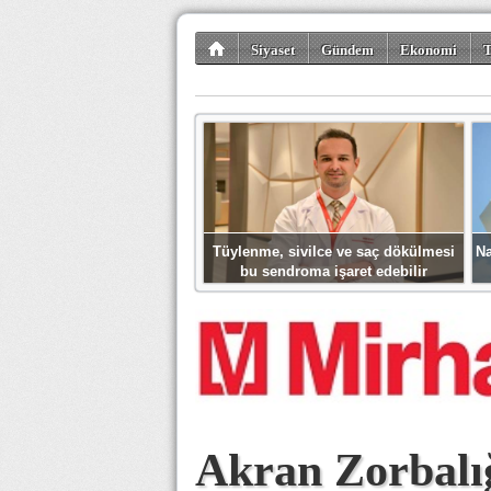
Siyaset
Gündem
Ekonomi
T
Kültür-Sanat
Bilim-Teknoloji
Gezi-Tu
Tüylenme, sivilce ve saç dökülmesi
Na
bu sendroma işaret edebilir
Akran Zorbalı