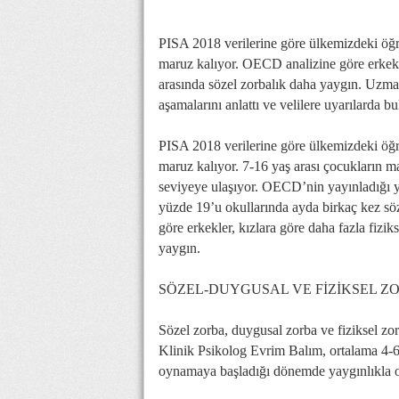
PISA 2018 verilerine göre ülkemizdeki öğr
maruz kalıyor. OECD analizine göre erkekler
arasında sözel zorbalık daha yaygın. Uzma
aşamalarını anlattı ve velilere uyarılarda b
PISA 2018 verilerine göre ülkemizdeki öğr
maruz kalıyor. 7-16 yaş arası çocukların ma
seviyeye ulaşıyor. OECD’nin yayınladığı y
yüzde 19’u okullarında ayda birkaç kez sö
göre erkekler, kızlara göre daha fazla fizik
yaygın.
SÖZEL-DUYGUSAL VE FİZİKSEL Z
Sözel zorba, duygusal zorba ve fiziksel zo
Klinik Psikolog Evrim Balım, ortalama 4-6 
oynamaya başladığı dönemde yaygınlıkla ort