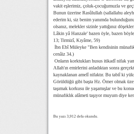
vakit eşlerimiz, çoluk-çocuğumuzla ve geç
Bunun üzerine Rasûlullah (sallallahu aleyh
ederim ki, siz benim yanımda bulunduğunu
olsanız, melekler sizinle yattığınız döşek
Lâkin yâ Hanzale' bazen öyle, bazen böyle
13; Tirmizî, Kıyâme, 59)
İbn Ebî Müleyke "Ben kendisinin münafık 
cenâiz 34.)
Onların korktukları husus itikadî nifak yan
Allah'ın emirlerini anladıktan sonra gerç
kaynaklanan amelî nifaktır. Bu tabiî ki yükse
Görüldüğü gibi başta Hz. Ömer olmak üzer
taşımak korkusu ile yaşamışlar ve bu konu
münafıklık alâmeti taşıyor muyum diye ken
Bu yazı 3,912 defa okundu.