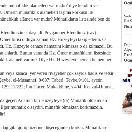
Ocak
de münafıklık alametleri var mıdır? diye kendini ve
z. Ömerin münafıklık alametleri taşıma korkusu ile
Sadi
ünafıklık alâmeti var mıdır? Münafıkların listesinde ben de
Bir 
Nur
fendimizin sırdaşı idi. Peygamber Efendimiz (sav)
Hz. Ömer birisi öldüğü zaman Hz. Huzeyfeyi takip ederdi. O
Değe
ırdı. Hz. Huzeyfe cenaze namazını kılmazsa o da kılmazdı. Bu
Alpa
unu anlardı. Bunun yanında Hz. Ömer münafıkların listesinde
Prof
klık alâmeti var mı? Diye Hz. Huzeyfeye hemen hemen her
Ocağ
zun veya kısaca- yer veren rivayetler çok sayıda hadis ve tefsir
Şeybe, el-Musannef, 8/637; Taberî, Tevbe,9/101. ayetin
ya, 129; 11/222; İbn Hacer, Mukaddime, s.404; Kenzul-Ummal,
nda geçer: Adamın biri Huzeyfeye (ra) Münafık olmamdan
: Eğer münafık olsaydın, münafık olmaktan korkmazdın.
ir!
ir dağ gibi görüp üzerine düşeceğinden korkar. Münafık ise