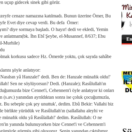
uçup gidecek sinek gibi görür.
uzeyfe cenaze namazına katılmadı. Bunun üzerine Ömer, Bu
yfe Evet diye cevap verdi. Bu defa Ömer:
ım? diye sormaya başladı. O hayır! dedi ve ekledi, Yemin
ye anlatmam(bk. İbn Ebî Şeybe, el-Musannef, 8/637; Ebu
En
il-Murhile)
rdu
 olmak korkusu sadece Hz. Ömerde yoktu, çok sayıda sahâbe
arını şöyle anlatıyor:
Nasılsın yâ Hanzale!' dedi. Ben de: Hanzale münafık oldu!'
ah! Sen ne söylüyorsun? Dedi. (Hanzale); Rasûlullah'ın
nduğumuzda bize Cennet'i, Cehennem'i öyle anlatıyor ki onları
n (s.av.) yanından ayrıldıktan sonra ise çoluk çocuğumuzla,
z. Bu sebeple çok şey unuttuk', dedim. Ebû Bekir: Vallahi biz
le birlikte yürüdük ve Rasûlullah'ın (sallallahu aleyhi ve
 münafık oldu yâ Rasûlallah!' dedim. Rasûlullah: O ne
Sen'in yanında bulunuyorken bize Cennet'i ve Cehennem'i
 gözümüzle görmüş gibi oluyoruz. Senin yanından çıktığımız