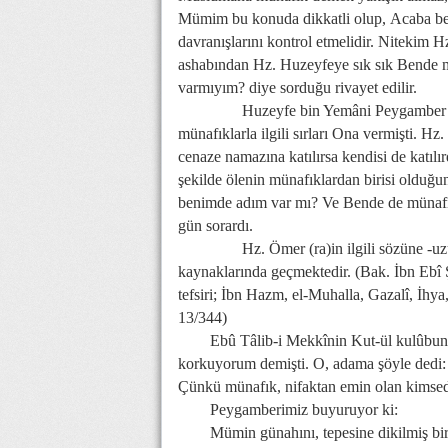
Mümim bu konuda dikkatli olup, Acaba ben
davranışlarını kontrol etmelidir. Nitekim H
ashabından Hz. Huzeyfeye sık sık Bende m
varmıyım? diye sorduğu rivayet edilir.
Huzeyfe bin Yemâni Peygamber E
münafıklarla ilgili sırları Ona vermişti. 
cenaze namazına katılırsa kendisi de katıl
şekilde ölenin münafıklardan birisi olduğ
benimde adım var mı? Ve Bende de münafı
gün sorardı.
Hz. Ömer (ra)in ilgili sözüne -u
kaynaklarında geçmektedir. (Bak. İbn Ebî 
tefsiri; İbn Hazm, el-Muhalla, Gazalî, İh
13/344)
Ebû Tâlib-i Mekkînin Kut-ül kulûbu
korkuyorum demişti. O, adama şöyle dedi
Çünkü münafık, nifaktan emin olan kimsed
Peygamberimiz buyuruyor ki:
Mümin günahını, tepesine dikilmiş b