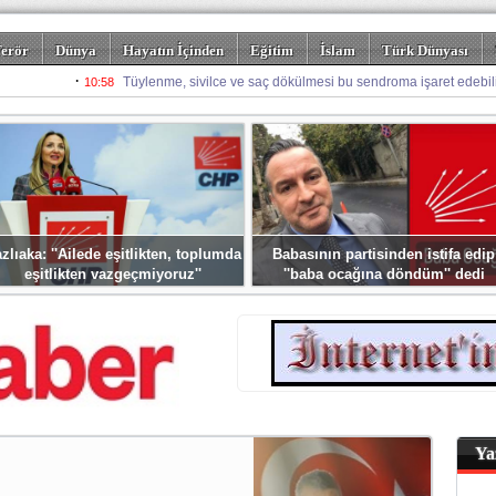
erör
Dünya
Hayatın İçinden
Eğitim
İslam
Türk Dünyası
rizm
Spor
Misafir Kalem
Foto Galeriler
zlıaka: ''Ailede eşitlikten, toplumda
Babasının partisinden istifa edip
eşitlikten vazgeçmiyoruz''
''baba ocağına döndüm'' dedi
Ya