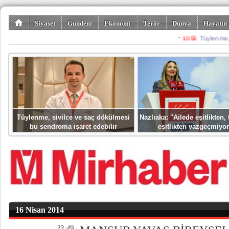
Siyaset
Gündem
Ekonomi
Terör
Dünya
Hayatın 
Kültür-Sanat
Bilim-Teknoloji
Gezi-Turizm
Spor
Misafir K
Tüylenme, sivilce ve saç dökülmesi
Nazlıaka: ''Ailede eşitlikten
bu sendroma işaret edebilir
eşitlikten vazgeçmiyor
16 Nisan 2014
23:49