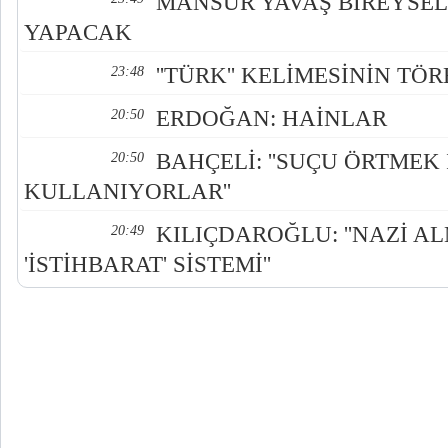
MANSUR YAVAŞ BİREYSE
YAPACAK
''TÜRK'' KELİMESİNİN TÖ
23:48
ERDOĞAN: HAİNLAR
20:50
BAHÇELİ: ''SUÇU ÖRTMEK İ
20:50
KULLANIYORLAR''
KILIÇDAROĞLU: ''NAZİ A
20:49
'İSTİHBARAT' SİSTEMİ''