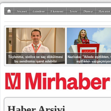
Siyaset
Gündem
Ekonomi
Terör
Dünya
Hayatın 
Kültür-Sanat
Bilim-Teknoloji
Gezi-Turizm
Spor
Misafir K
Tüylenme, sivilce ve saç dökülmesi
Nazlıaka: ''Ailede eşitlikten
bu sendroma işaret edebilir
eşitlikten vazgeçmiyor
Haber Arşivi