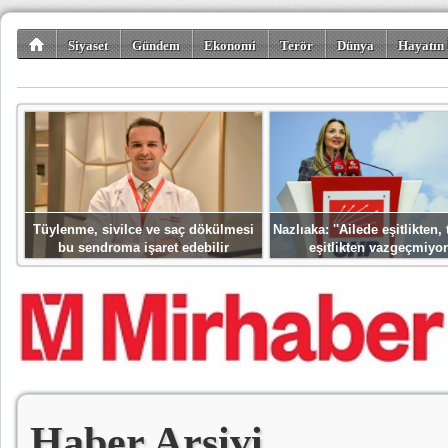
Siyaset
Gündem
Ekonomi
Terör
Dünya
Hayatın 
Kültür-Sanat
Bilim-Teknoloji
Gezi-Turizm
Spor
Misafir K
Tüylenme, sivilce ve saç dökülmesi
Nazlıaka: ''Ailede eşitlikten
bu sendroma işaret edebilir
eşitlikten vazgeçmiyor
Haber Arşivi