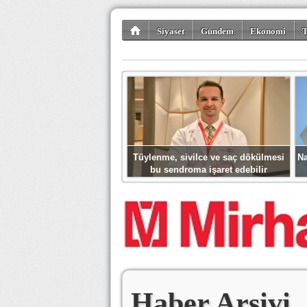
Siyaset
Gündem
Ekonomi
T
Kültür-Sanat
Bilim-Teknoloji
Gezi-Tu
Tüylenme, sivilce ve saç dökülmesi
Na
bu sendroma işaret edebilir
Haber Arşivi