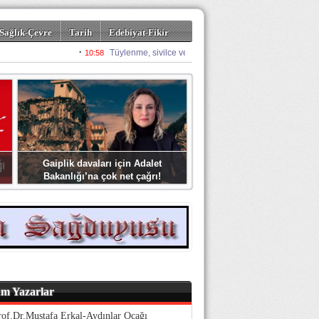
Sağlık-Çevre
Tarih
Edebiyat-Fikir
Gaiplik davaları için Adalet
Bakanlığı’na çok net çağrı!
m Yazarlar
rof.Dr.Mustafa Erkal-Aydınlar Ocağı