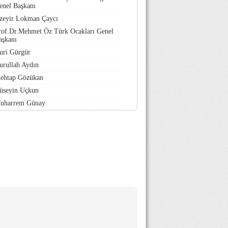
enel Başkanı
zeyir Lokman Çaycı
rof.Dr.Mehmet Öz Türk Ocakları Genel
aşkanı
uri Gürgür
urullah Aydın
ehtap Gözükan
üseyin Uçkun
uharrem Günay