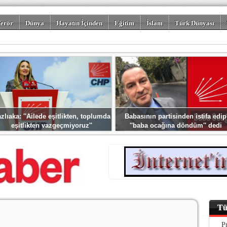
erör
Dünya
Hayatın İçinden
Eğitim
İslam
Türk Dünyası
rizm
Spor
Misafir Kalem
Foto Galeriler
zlıaka: ''Ailede eşitlikten, toplumda
Babasının partisinden istifa edip
eşitlikten vazgeçmiyoruz''
''baba ocağına döndüm'' dedi
Tü
P