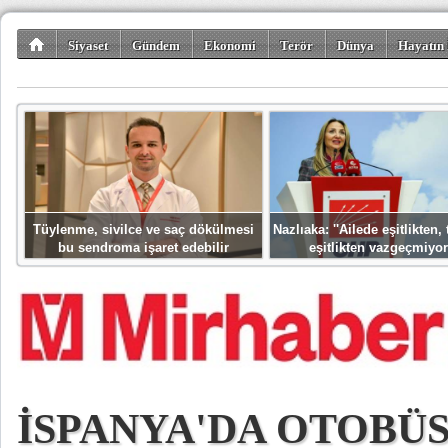
Siyaset
Gündem
Ekonomi
Terör
Dünya
Hayatın 
Kültür-Sanat
Bilim-Teknoloji
Gezi-Turizm
Spor
Misafir K
Tüylenme, sivilce ve saç dökülmesi
Nazlıaka: ''Ailede eşitlikten
bu sendroma işaret edebilir
eşitlikten vazgeçmiyor
İSPANYA'DA OTOBÜS