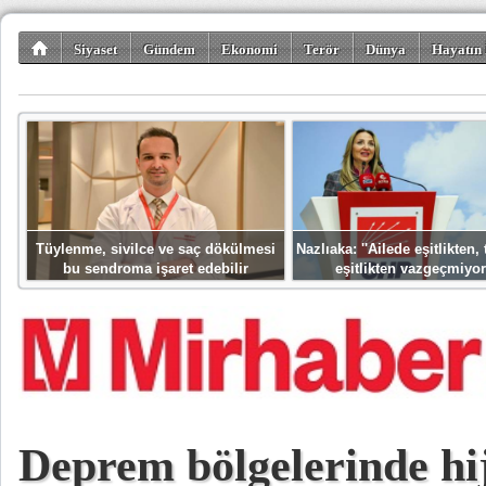
Siyaset
Gündem
Ekonomi
Terör
Dünya
Hayatın 
Kültür-Sanat
Bilim-Teknoloji
Gezi-Turizm
Spor
Misafir K
Tüylenme, sivilce ve saç dökülmesi
Nazlıaka: ''Ailede eşitlikten
bu sendroma işaret edebilir
eşitlikten vazgeçmiyor
Deprem bölgelerinde hi