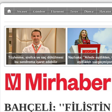
Siyaset
Gündem
Ekonomi
Terör
Dünya
Hayatın 
Kültür-Sanat
Bilim-Teknoloji
Gezi-Turizm
Spor
Misafir K
Tüylenme, sivilce ve saç dökülmesi
Nazlıaka: ''Ailede eşitlikten
bu sendroma işaret edebilir
eşitlikten vazgeçmiyor
BAHÇELİ: ''FİLİSTİN