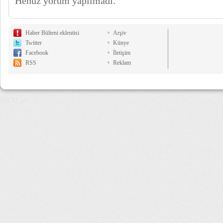
Henüz yorum yapılmadı.
Haber Bülteni eklentisi
Arşiv
Twitter
Künye
Facebook
İletişim
RSS
Reklam
6,932 µs