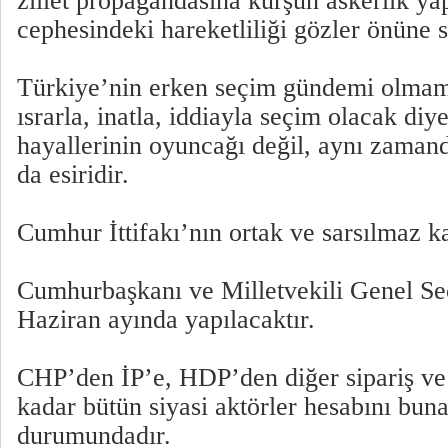
zillet propagandasına kurşun askerlik y
cephesindeki hareketliliği gözler önüne s
Türkiye’nin erken seçim gündemi olma
ısrarla, inatla, iddiayla seçim olacak diy
hayallerinin oyuncağı değil, aynı zamand
da esiridir.
Cumhur İttifakı’nın ortak ve sarsılmaz kar
Cumhurbaşkanı ve Milletvekili Genel Seç
Haziran ayında yapılacaktır.
CHP’den İP’e, HDP’den diğer sipariş ve
kadar bütün siyasi aktörler hesabını bu
durumundadır.