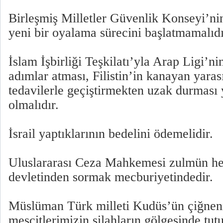
Birleşmiş Milletler Güvenlik Konseyi’nin
yeni bir oyalama sürecini başlatmamalıdı
İslam İşbirliği Teşkilatı’yla Arap Ligi’ni
adımlar atması, Filistin’in kanayan yara
tedavilerle geçiştirmekten uzak durması
olmalıdır.
İsrail yaptıklarının bedelini ödemelidir.
Uluslararası Ceza Mahkemesi zulmün hes
devletinden sormak mecburiyetindedir.
Müslüman Türk milleti Kudüs’ün çiğnen
mescitlerimizin silahların gölgesinde t