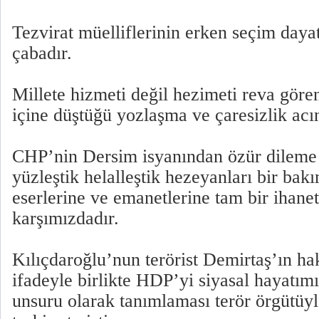
Tezvirat müelliflerinin erken seçim day
çabadır.
Millete hizmeti değil hezimeti reva gören 
içine düştüğü yozlaşma ve çaresizlik acı
CHP’nin Dersim isyanından özür dileme s
yüzleştik helalleştik hezeyanları bir bak
eserlerine ve emanetlerine tam bir ihanet
karşımızdadır.
Kılıçdaroğlu’nun terörist Demirtaş’ın hak
ifadeyle birlikte HDP’yi siyasal hayatım
unsuru olarak tanımlaması terör örgütüyle