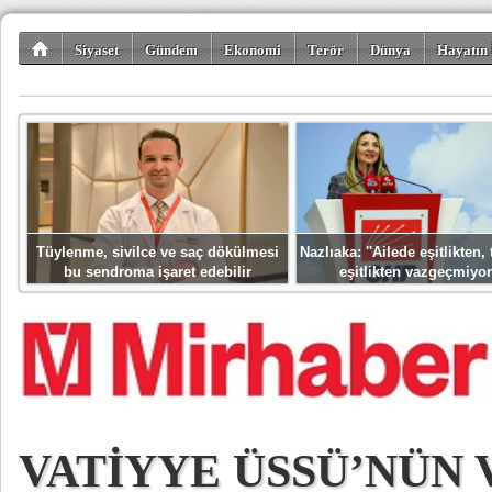
Siyaset
Gündem
Ekonomi
Terör
Dünya
Hayatın 
Kültür-Sanat
Bilim-Teknoloji
Gezi-Turizm
Spor
Misafir K
Tüylenme, sivilce ve saç dökülmesi
Nazlıaka: ''Ailede eşitlikten
bu sendroma işaret edebilir
eşitlikten vazgeçmiyor
VATİYYE ÜSSÜ’NÜN