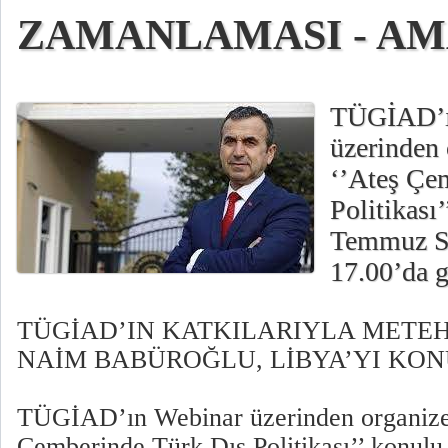
ZAMANLAMASI - AM
TÜGİAD’ı
üzerinden 
‘’Ateş Çe
Politikası
Temmuz Sa
17.00’da g
TÜGİAD’IN KATKILARIYLA METEH
NAİM BABÜROĞLU, LİBYA’YI KO
TÜGİAD’ın Webinar üzerinden organize 
Çemberinde Türk Dış Politikası’’ konul