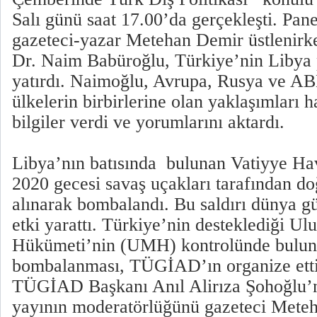
Salı günü saat 17.00’da gerçekleşti. Pa
gazeteci-yazar Metehan Demir üstlenirke
Dr. Naim Babüroğlu, Türkiye’nin Libya 
yatırdı. Naimoğlu, Avrupa, Rusya ve A
ülkelerin birbirlerine olan yaklaşımları 
bilgiler verdi ve yorumlarını aktardı.
Libya’nın batısında bulunan Vatiyye H
2020 gecesi savaş uçakları tarafından d
alınarak bombalandı. Bu saldırı dünya 
etki yarattı. Türkiye’nin desteklediği U
Hükümeti’nin (UMH) kontrolünde bulun
bombalanması, TÜGİAD’ın organize ettiğ
TÜGİAD Başkanı Anıl Alirıza Şohoğlu’nu
yayının moderatörlüğünü gazeteci Meteh