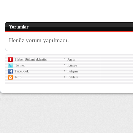
Yorumlar
Henüz yorum yapılmadı.
Haber Bülteni eklentisi
Arşiv
Twitter
Künye
Facebook
İletişim
RSS
Reklam
6,499 µs