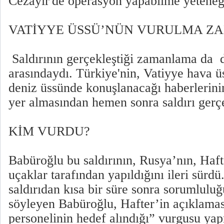
Cezayir'de operasyon yapabilme yeteneğ
VATİYYE ÜSSÜ’NÜN VURULMA Z
Saldırının gerçekleştiği zamanlama da d
arasındaydı. Türkiye'nin, Vatiyye hava ü
deniz üssünde konuşlanacağı haberlerin
yer almasından hemen sonra saldırı gerçe
KİM VURDU?
Babüroğlu bu saldırının, Rusya’nın, Haf
uçaklar tarafından yapıldığını ileri sürdü
saldırıdan kısa bir süre sonra sorumluluğ
söyleyen Babüroğlu, Hafter’in açıklam
personelinin hedef alındığı” vurgusu ya