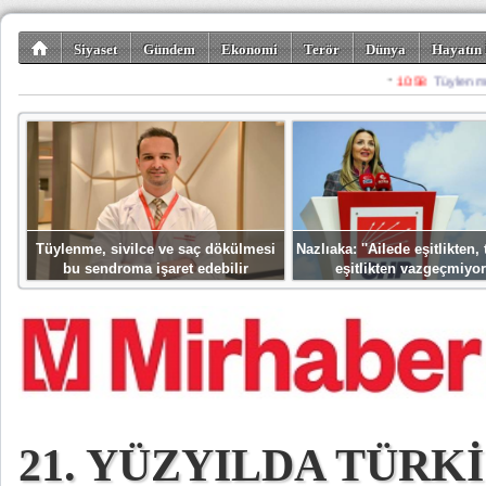
Siyaset
Gündem
Ekonomi
Terör
Dünya
Hayatın 
Kültür-Sanat
Bilim-Teknoloji
Gezi-Turizm
Spor
Misafir K
Tüylenme, sivilce ve saç dökülmesi
Nazlıaka: ''Ailede eşitlikten
bu sendroma işaret edebilir
eşitlikten vazgeçmiyor
21. YÜZYILDA TÜRK