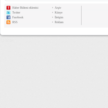
Haber Bülteni eklentisi
Arşiv
Twitter
Künye
Facebook
İletişim
RSS
Reklam
7,132 µs